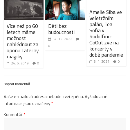
Amelie Siba ve
Veletržním
paláci, Tea
Více než po 60
Děti bez
Sofia v
letech máme
budoucnosti
Rudolfinu:
možnost
14. 12. 2022
GoOut zve na
nahlédnout za
0
koncerty v
oponu Laterny
době pandemie
magiky
8. 1. 2021
0
24. 5. 2019
0
Napsat komentář
Vaše e-mailová adresa nebude zveřejněna.
Vyžadované
informace jsou označeny
*
Komentář
*