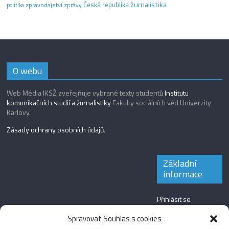
žurnalistika
Česká republika
zpravodajství
zprávy
politika
O webu
Web Média IKSŽ zveřejňuje vybrané texty studentů
Institutu
komunikačních studií a žurnalistiky
Fakulty sociálních věd Univerzity
Karlovy.
Zásady ochrany osobních údajů
.
Základní
informace
Přihlásit se
Zdroj kanálů
Spravovat Souhlas s cookies
(příspěvky)