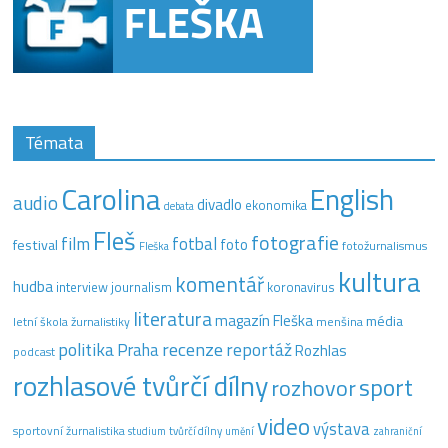
Témata
Carolina
English
audio
divadlo
ekonomika
debata
Fleš
fotografie
film
fotbal
festival
foto
fotožurnalismus
Fleška
kultura
komentář
hudba
interview
journalism
koronavirus
literatura
magazín Fleška
média
letní škola žurnalistiky
menšina
recenze
politika
reportáž
Praha
Rozhlas
podcast
rozhlasové tvůrčí dílny
sport
rozhovor
video
výstava
sportovní žurnalistika
tvůrčí dílny
studium
umění
zahraniční