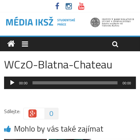
WCzO-Blatna-Chateau
Audio
00:00
00:00
přehrávač
Sdílejte:
0
Mohlo by vás také zajímat