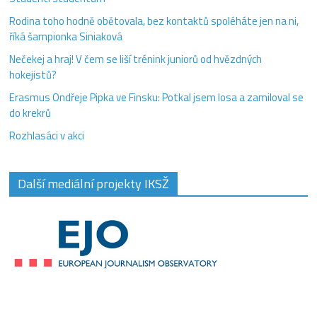
Rodina toho hodně obětovala, bez kontaktů spoléháte jen na ni,
říká šampionka Siniaková
Nečekej a hraj! V čem se liší trénink juniorů od hvězdných
hokejistů?
Erasmus Ondřeje Pipka ve Finsku: Potkal jsem losa a zamiloval se
do krekrů
Rozhlasáci v akci
Další mediální projekty IKSŽ