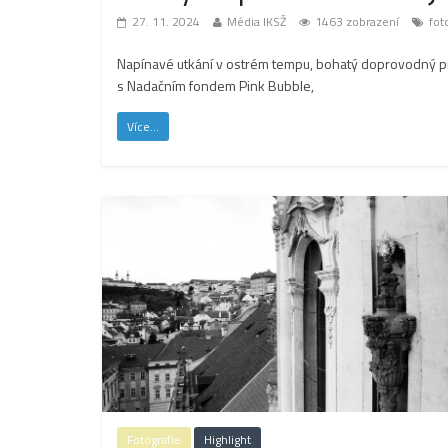
27. 11. 2024
Média IKSŽ
1463 zobrazení
fot
Napínavé utkání v ostrém tempu, bohatý doprovodný pr
s Nadačním fondem Pink Bubble,
Více...
Fotografie
Highlight