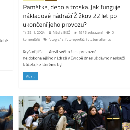
Památka, depo a troska. Jak funguje
nákladové nádraží Žižkov 22 let po
ukončení jeho provozu?
25. 1. 2024
Média IKSŽ
1976 zobrazení
0
,
,
komentářů
fotografie
fotoreportáž
fotožurnalismus
odobě
Kryštof Jiřík — Areál svého času provozně
nejdokonalejšího nádraží v Evropě dnes už dávno neslouží
k účelu, ke kterému byl
Více...