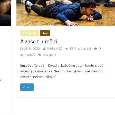
Fotografie
Top
A zase ti umělci
29. 9. 2023
Média IKSŽ
1317 zobrazení
0
komentářů
fotografie
Ema Dvořáková – Divadlo, každému se při tomto slově
vybaví jiná myšlenka. Někomu se vybaví naše Národní
divadlo, někomu školní
ES
Více...