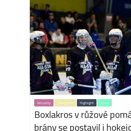
Aktuality
Fotografie
Highlight
Sport
Boxlakros v růžové pom
brány se postavil i hoke