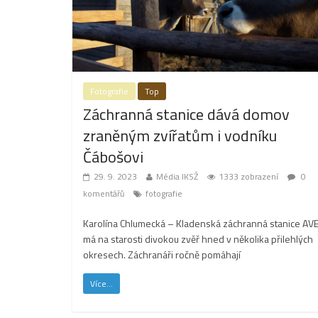
Fotografie
Top
Záchranná stanice dává domov
zraněným zvířatům i vodníku
Čábošovi
29. 9. 2023
Média IKSŽ
1333 zobrazení
0
komentářů
fotografie
Karolína Chlumecká – Kladenská záchranná stanice AV
má na starosti divokou zvěř hned v několika přilehlých
okresech. Záchranáři ročně pomáhají
Více...