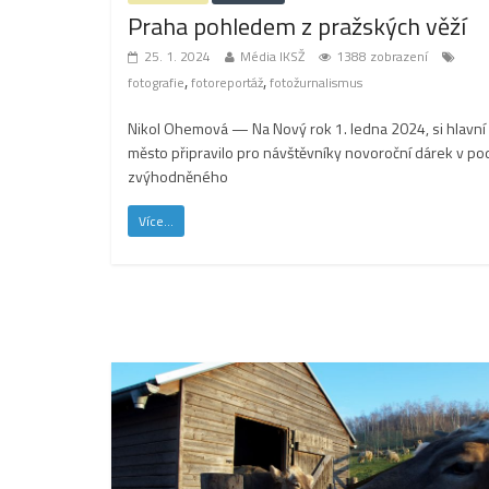
Praha pohledem z pražských věží
25. 1. 2024
Média IKSŽ
1388 zobrazení
,
,
fotografie
fotoreportáž
fotožurnalismus
Nikol Ohemová — Na Nový rok 1. ledna 2024, si hlavní
město připravilo pro návštěvníky novoroční dárek v p
zvýhodněného
Více...