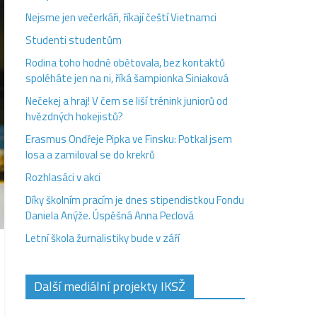
Nejsme jen večerkáři, říkají čeští Vietnamci
Studenti studentům
Rodina toho hodně obětovala, bez kontaktů
spoléháte jen na ni, říká šampionka Siniaková
Nečekej a hraj! V čem se liší trénink juniorů od
hvězdných hokejistů?
Erasmus Ondřeje Pipka ve Finsku: Potkal jsem
losa a zamiloval se do krekrů
Rozhlasáci v akci
Díky školním pracím je dnes stipendistkou Fondu
Daniela Anýže. Úspěšná Anna Peclová
Letní škola žurnalistiky bude v září
Další mediální projekty IKSŽ