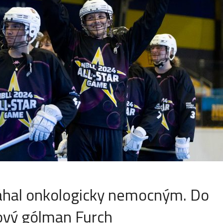
áhal onkologicky nemocným. Do
jový gólman Furch