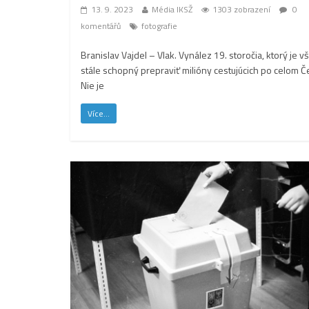
13. 9. 2023
Média IKSŽ
1303 zobrazení
0
komentářů
fotografie
Branislav Vajdel – Vlak. Vynález 19. storočia, ktorý je v
stále schopný prepraviť milióny cestujúcich po celom Č
Nie je
Více...