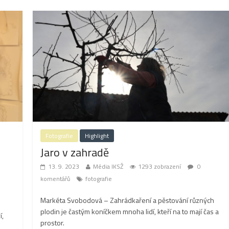
Fotografie
Highlight
Jaro v zahradě
13. 9. 2023
Média IKSŽ
1293 zobrazení
0
komentářů
fotografie
Markéta Svobodová – Zahrádkaření a pěstování různých
plodin je častým koníčkem mnoha lidí, kteří na to mají čas a
í,
prostor.