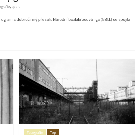
,
ografie
sport
ogram a dobročinný přesah. Národní boxlakrosová liga (NBLL) se spojila
Fotografie
Top