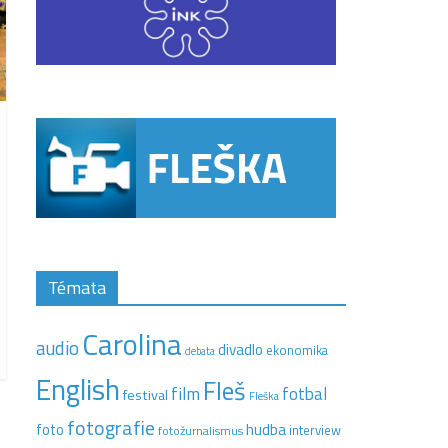
Témata
Carolina
audio
divadlo
ekonomika
debata
English
Fleš
film
fotbal
festival
Fleška
fotografie
hudba
foto
interview
fotožurnalismus