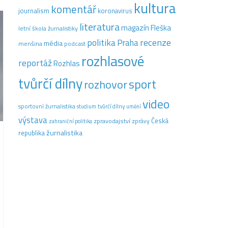
kultura
komentář
journalism
koronavirus
literatura
magazín Fleška
letní škola žurnalistiky
recenze
politika
Praha
média
menšina
podcast
rozhlasové
reportáž
Rozhlas
tvůrčí dílny
sport
rozhovor
video
sportovní žurnalistika
tvůrčí dílny
studium
umění
výstava
Česká
zpravodajství
zprávy
zahraniční politika
žurnalistika
republika