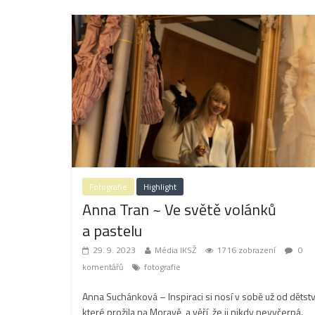
Fotografie
Highlight
Anna Tran ~ Ve světě volánků
a pastelu
29. 9. 2023
Média IKSŽ
1716 zobrazení
0
komentářů
fotografie
Anna Suchánková – Inspiraci si nosí v sobě už od dětstv
které prožila na Moravě, a věří, že ji nikdy nevyčerpá.