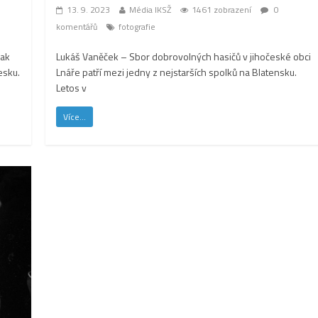
13. 9. 2023
Média IKSŽ
1461 zobrazení
0
komentářů
fotografie
šak
Lukáš Vaněček – Sbor dobrovolných hasičů v jihočeské obci
esku.
Lnáře patří mezi jedny z nejstarších spolků na Blatensku.
Letos v
Více...