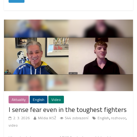
Aktuality
English
Video
I sense fear even in the toughest fighters
,
,
2. 3. 2026
Média IKSŽ
544 zobrazení
English
rozhovor
video