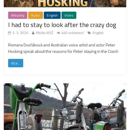
Aktuality
Audio
English
Video
I had to stay to look after the crazy dog
2. 3. 2026
Média IKSŽ
440 zobrazení
English
Romana Dvořáková and Australian voice artist and actor Peter
Hosking speak about the reasons for Peter staying in the Czech
Více...