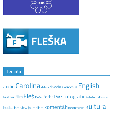
Témata
Carolina
English
audio
divadlo
ekonomika
debata
Fleš
fotografie
film
fotbal
festival
foto
fotožurnalismus
Fleška
kultura
komentář
hudba
interview
journalism
koronavirus