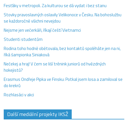
Fesťáky v metropoli. Za kulturou se dá vydat i bez stanu
Stovky pravoslavných oslavily Velikonoce v Česku. Na bohoslužbu
se každoročně všichni nevejdou
Nejsme jen večerkáři, říkají čeští Vietnamci
Studenti studentům
Rodina toho hodně obětovala, bez kontaktů spoléháte jen na ni,
říká šampionka Siniaková
Nečekej a hraj! V čem se liší trénink juniorů od hvězdných
hokejistů?
Erasmus Ondřeje Pipka ve Finsku: Potkal jsem losa a zamiloval se
do krekrů
Rozhlasáci v akci
Další mediální projekty IKSŽ