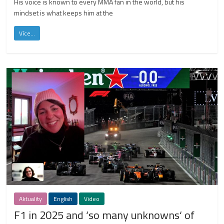
His voice is known to every MMA fan in the world, but his
mindset is what keeps him at the
Více...
Aktuality
English
Video
F1 in 2025 and ‘so many unknowns‘ of