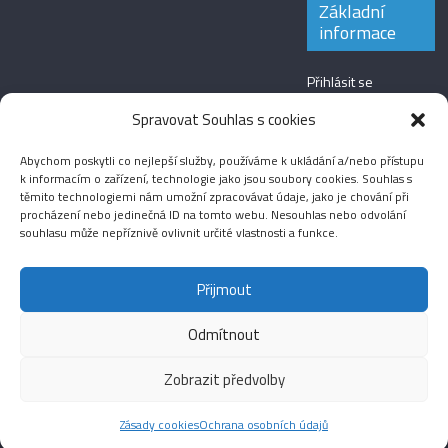
Základní
informace
Přihlásit se
Zdroj kanálů
Spravovat Souhlas s cookies
(příspěvky)
Abychom poskytli co nejlepší služby, používáme k ukládání a/nebo přístupu
Kanál komentářů
k informacím o zařízení, technologie jako jsou soubory cookies. Souhlas s
těmito technologiemi nám umožní zpracovávat údaje, jako je chování při
Česká lokalizace
procházení nebo jedinečná ID na tomto webu. Nesouhlas nebo odvolání
souhlasu může nepříznivě ovlivnit určité vlastnosti a funkce.
Přijmout
Odmítnout
Aktuality
Magazín
Fotografie
Audio
Video
English
Sport
Menšinová témata
Copyright © 2026
Média IKSŽ
. All rights reserved.
Zobrazit předvolby
Theme: ColorMag Pro by
ThemeGrill
. Drevet av
WordPress
.
Zásady cookies
Ochrana osobních údajů