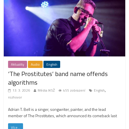
Aktuality
Audio
English
‘The Prostitutes‘ band name offends
algorithms
,
13. 3. 2026
Média IKSŽ
455 zobrazení
English
rozhovor
Adrian T. Bell is a singer, songwriter, painter, and the lead
member of The Prostitutes, which announced its comeback last
Více...