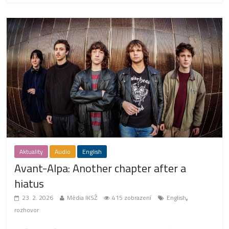
Aktuality
Audio
English
Avant-Alpa: Another chapter after a
hiatus
,
23. 2. 2026
Média IKSŽ
415 zobrazení
English
rozhovor