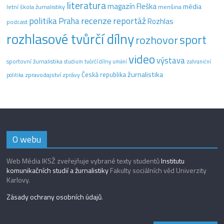
literatura
magazín Fleška
média
letní škola žurnalistiky
menšina
recenze
politika
reportáž
Praha
Rozhlas
podcast
rozhlasové tvůrčí dílny
sport
rozhovor
video
výstava
sportovní žurnalistika
tvůrčí dílny
studium
umění
zahraniční
žurnalistika
Česká republika
zpravodajství
zprávy
politika
O webu
Web Média IKSŽ zveřejňuje vybrané texty studentů
Institutu
komunikačních studií a žurnalistiky
Fakulty sociálních věd Univerzity
Karlovy.
Zásady ochrany osobních údajů
.