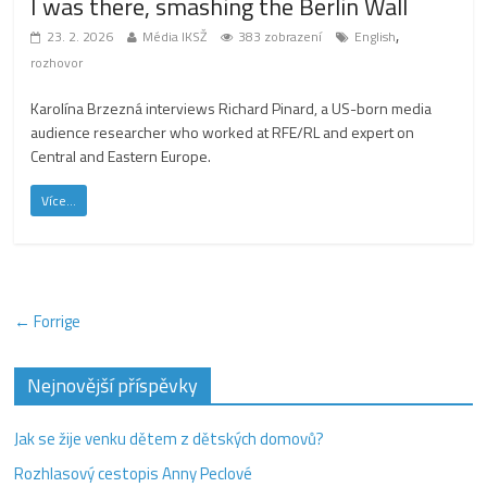
I was there, smashing the Berlin Wall
,
23. 2. 2026
Média IKSŽ
383 zobrazení
English
rozhovor
Karolína Brzezná interviews Richard Pinard, a US-born media
audience researcher who worked at RFE/RL and expert on
Central and Eastern Europe.
Více...
← Forrige
Nejnovější příspěvky
Jak se žije venku dětem z dětských domovů?
Rozhlasový cestopis Anny Peclové