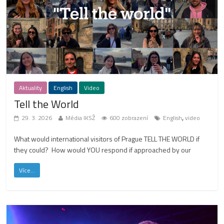
Aktuality
English
Video
Tell the World
,
29. 3. 2026
Média IKSŽ
600 zobrazení
English
video
What would international visitors of Prague TELL THE WORLD if
they could? How would YOU respond if approached by our
Více...