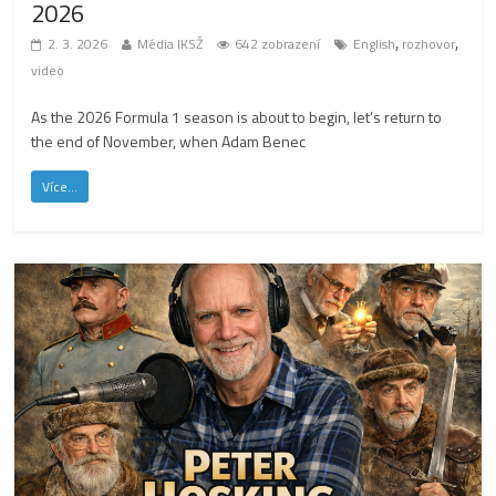
2026
,
,
2. 3. 2026
Média IKSŽ
642 zobrazení
English
rozhovor
video
As the 2026 Formula 1 season is about to begin, let’s return to
the end of November, when Adam Benec
Více...