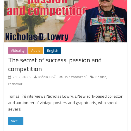
Aktuality
Audio
English
The secret of success: passion and
competition
,
23. 2. 2026
Média IKSŽ
357 zobrazení
English
rozhovor
Tomáš Jírů interviews Nicholas Lowry, a New York-based collector
and auctioneer of vintage posters and graphic arts, who spent
several
Více...