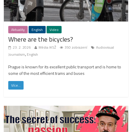
Aktuality
English
Video
Where are the bicycles?
23. 2. 2026
Média IKSŽ
350 zobrazení
Audiovisual
,
Journalism
English
Prague is known for its excellent public transport and is home to
some of the most efficient trams and buses
Více...