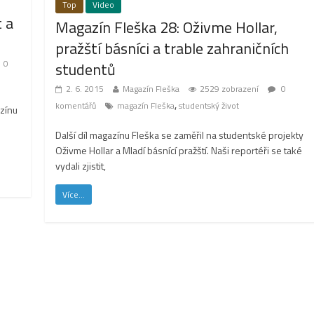
Top
Video
t a
Magazín Fleška 28: Oživme Hollar,
pražští básníci a trable zahraničních
0
studentů
2. 6. 2015
Magazín Fleška
2529 zobrazení
0
,
komentářů
magazín Fleška
studentský život
azínu
Další díl magazínu Fleška se zaměřil na studentské projekty
Oživme Hollar a Mladí básnící pražští. Naši reportéři se také
vydali zjistit,
Více...