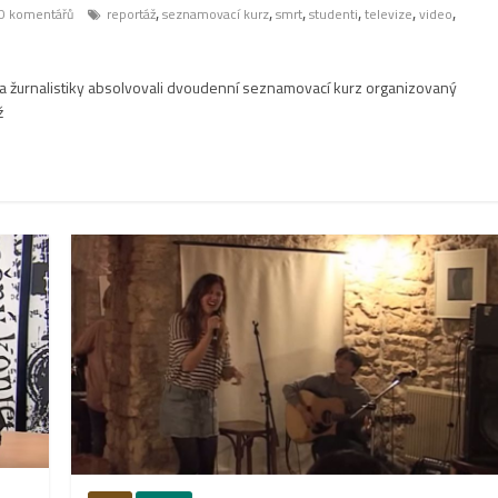
,
,
,
,
,
,
0 komentářů
reportáž
seznamovací kurz
smrt
studenti
televize
video
dia žurnalistiky absolvovali dvoudenní seznamovací kurz organizovaný
ž