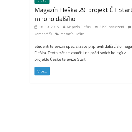
Video
Magazín Fleška 29: projekt ČT Star
mnoho dalšího
16. 10. 2015
Magazín Fleška
2199 zobrazení
komentářů
magazín Fleška
Studenti televizní specializace připravili další číslo mag
Fleška. Tentokrát se zaměřili na práci svých kolegů v
projektu České televize Start,
Více...