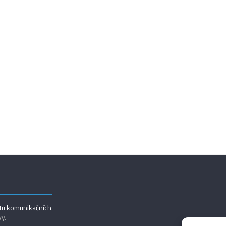
utu komunikačních
vy.