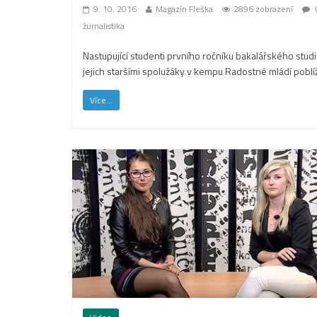
9. 10. 2016
Magazín Fleška
2896 zobrazení
žurnalistika
Nastupující studenti prvního ročníku bakalářského stu
jejich staršími spolužáky v kempu Radostné mládí poblí
Více...