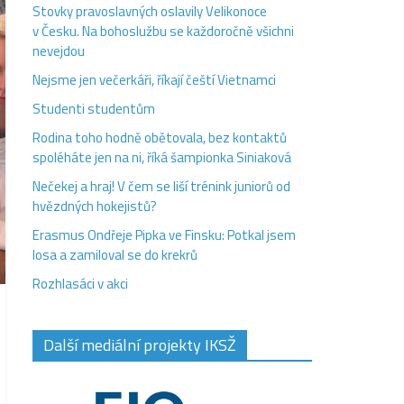
Stovky pravoslavných oslavily Velikonoce
v Česku. Na bohoslužbu se každoročně všichni
nevejdou
Nejsme jen večerkáři, říkají čeští Vietnamci
Studenti studentům
Rodina toho hodně obětovala, bez kontaktů
spoléháte jen na ni, říká šampionka Siniaková
Nečekej a hraj! V čem se liší trénink juniorů od
hvězdných hokejistů?
Erasmus Ondřeje Pipka ve Finsku: Potkal jsem
losa a zamiloval se do krekrů
Rozhlasáci v akci
Další mediální projekty IKSŽ