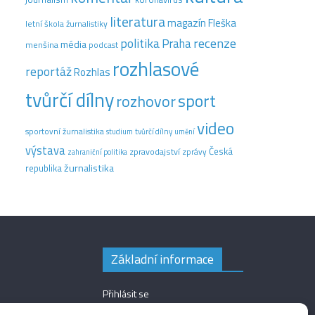
literatura
magazín Fleška
letní škola žurnalistiky
recenze
politika
Praha
média
menšina
podcast
rozhlasové
reportáž
Rozhlas
tvůrčí dílny
sport
rozhovor
video
sportovní žurnalistika
tvůrčí dílny
studium
umění
výstava
Česká
zpravodajství
zprávy
zahraniční politika
žurnalistika
republika
Základní informace
Přihlásit se