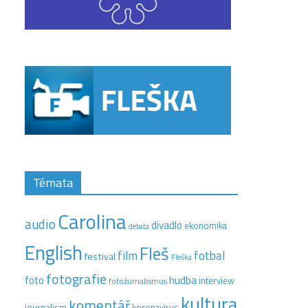
Témata
Carolina
audio
divadlo
ekonomika
debata
English
Fleš
film
fotbal
festival
Fleška
fotografie
hudba
foto
interview
fotožurnalismus
kultura
komentář
journalism
koronavirus