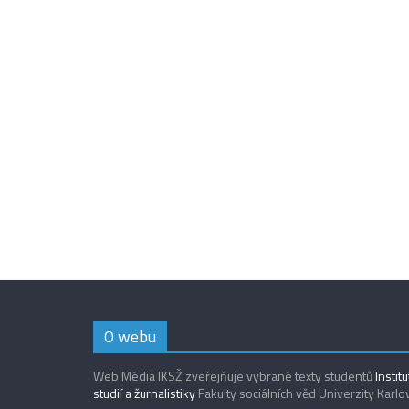
O webu
Web Média IKSŽ zveřejňuje vybrané texty studentů
Instit
studií a žurnalistiky
Fakulty sociálních věd Univerzity Karlo