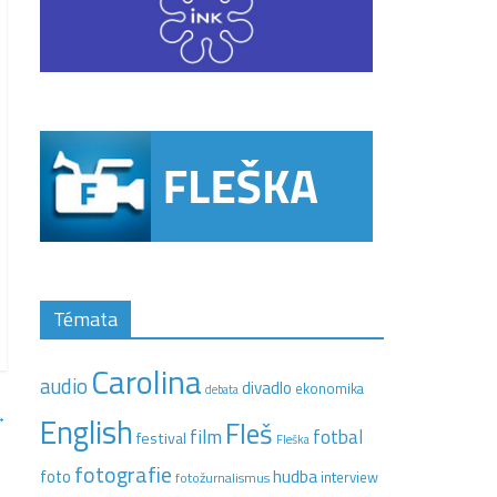
Témata
Carolina
audio
divadlo
ekonomika
debata
→
English
Fleš
film
fotbal
festival
Fleška
fotografie
hudba
foto
interview
fotožurnalismus