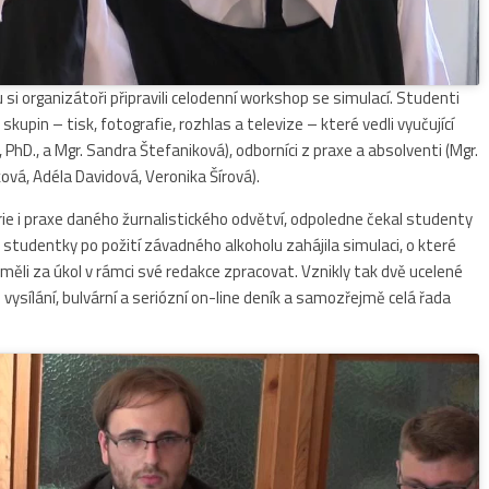
si organizátoři připravili celodenní workshop se simulací. Studenti
 skupin – tisk, fotografie, rozhlas a televize – které vedli vyučující
Láp, PhD., a Mgr. Sandra Štefaniková), odborníci z praxe a absolventi (Mgr.
ková, Adéla Davidová, Veronika Šírová).
rie i praxe daného žurnalistického odvětví, odpoledne čekal studenty
 studentky po požití závadného alkoholu zahájila simulaci, o které
měli za úkol v rámci své redakce zpracovat. Vznikly tak dvě ucelené
vysílání, bulvární a seriózní on-line deník a samozřejmě celá řada