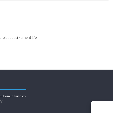
 pro budoucí komentáře.
utu komunikačních
vy.