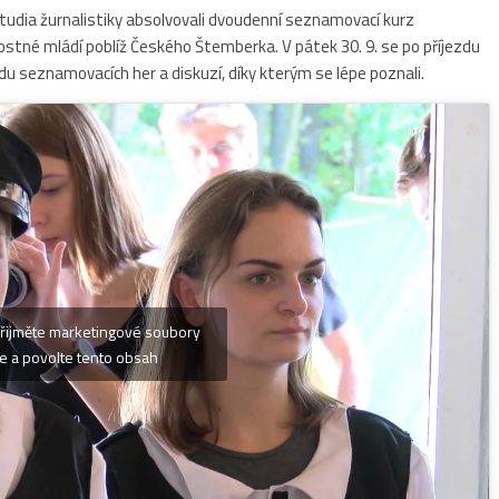
studia žurnalistiky absolvovali dvoudenní seznamovací kurz
ostné mládí poblíž Českého Štemberka. V pátek 30. 9. se po příjezdu
řadu seznamovacích her a diskuzí, díky kterým se lépe poznali.
řijměte marketingové soubory
e a povolte tento obsah