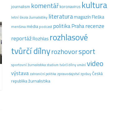
kultura
komentář
journalism
koronavirus
literatura
magazín Fleška
letní škola žurnalistiky
recenze
politika
Praha
média
menšina
podcast
rozhlasové
reportáž
Rozhlas
tvůrčí dílny
sport
rozhovor
video
sportovní žurnalistika
tvůrčí dílny
studium
umění
výstava
Česká
zpravodajství
zprávy
zahraniční politika
žurnalistika
republika