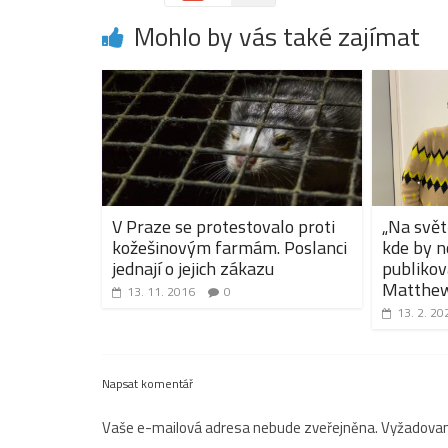
Mohlo by vás také zajímat
V Praze se protestovalo proti
„Na svět
kožešinovým farmám. Poslanci
kde by n
jednají o jejich zákazu
publikov
Matthew
13. 11. 2016
0
13. 2. 20
Napsat komentář
Vaše e-mailová adresa nebude zveřejněna.
Vyžadovan