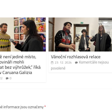
ě není jediné místo,
Vánoční rozhlasová relace
ovináři mohli
Komentáře nejsou
23. 12. 2024
at bez výhrůžek,“ říká
povolené
 Caruana Galizia
22
0
é informace jsou označeny
*