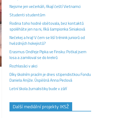
Nejsme jen večerkáři, říkají čeští Vietnamci
Studenti studentům
Rodina toho hodně obětovala, bez kontaktů
spoléháte jen na ni, říká šampionka Siniaková
Nečekej a hraj! V čem se liší trénink juniorů od
hvězdných hokejistů?
Erasmus Ondřeje Pipka ve Finsku: Potkal jsem
losa a zamiloval se do krekrů
Rozhlasáci v akci
Díky školním pracím je dnes stipendistkou Fondu
Daniela Anýže. Úspěšná Anna Peclová
Letní škola žurnalistiky bude v září
Další mediální projekty IKSŽ