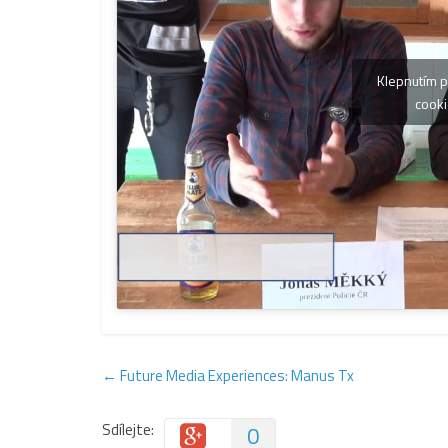
Klepnutím p
cooki
←
Future Media Experiences: Manus Tx
Sdílejte:
0