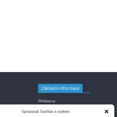
Základní informace
Přihlásit se
Zdroj kanálů (příspěvky)
Spravovat Souhlas s cookies