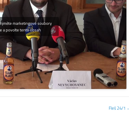
řijměte marketingové soubory
e a povolte tento obsah
Fleš 24/1