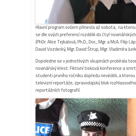
Hlavní program ovšem přinesla až sobota, na kterou 
se dle svých preferencí rozdělili do čtyř novinářských
(PhDr. Alice Tejkalová, Ph.D., Doc., Mgr. a McA. Filip 
David Vozdecký, Mgr. David Štrup, Mgr. Vladimíra Jun
Dopoledne se v jednotlivých skupinách probírala teo
novinářský křest. Fiktivní tisková konference a smrt
studenti prvního ročníku dopředu nevěděli, a kterou 
televizní reportáže, zpravodajský blok rozhlasového 
reportážních fotografií.