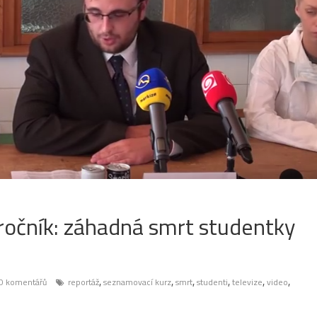
 ročník: záhadná smrt studentky
,
,
,
,
,
,
0 komentářů
reportáž
seznamovací kurz
smrt
studenti
televize
video