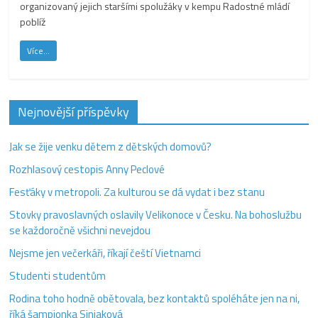
organizovaný jejich staršími spolužáky v kempu Radostné mládí
poblíž
Více...
Nejnovější příspěvky
Jak se žije venku dětem z dětských domovů?
Rozhlasový cestopis Anny Peclové
Fesťáky v metropoli. Za kulturou se dá vydat i bez stanu
Stovky pravoslavných oslavily Velikonoce v Česku. Na bohoslužbu
se každoročně všichni nevejdou
Nejsme jen večerkáři, říkají čeští Vietnamci
Studenti studentům
Rodina toho hodně obětovala, bez kontaktů spoléháte jen na ni,
říká šampionka Siniaková