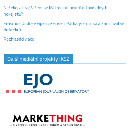
Nečekej a hraj! V čem se liší trénink juniorů od hvězdných
hokejistů?
Erasmus Ondřeje Pipka ve Finsku: Potkal jsem losa a zamiloval se
do krekrů
Rozhlasáci v akci
Další mediální projekty IKSŽ