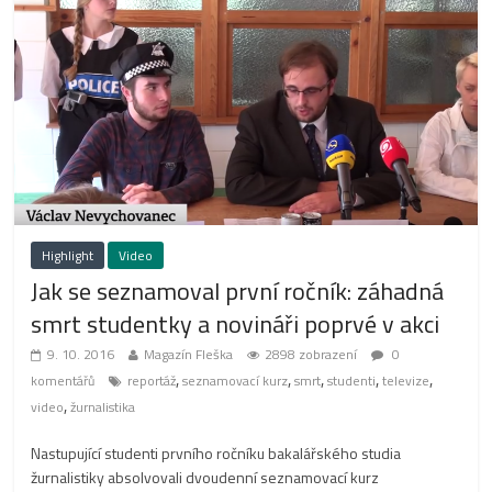
Highlight
Video
Jak se seznamoval první ročník: záhadná
smrt studentky a novináři poprvé v akci
9. 10. 2016
Magazín Fleška
2898 zobrazení
0
,
,
,
,
,
komentářů
reportáž
seznamovací kurz
smrt
studenti
televize
,
video
žurnalistika
Nastupující studenti prvního ročníku bakalářského studia
žurnalistiky absolvovali dvoudenní seznamovací kurz