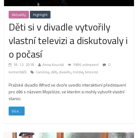
Aktuality
Highlight
Děti si v divadle vytvořily
vlastní televizi a diskutovaly i
o počasí
18. 12. 2018
Anna Koucká
1986 zobrazení
0
,
,
,
,
komentářů
Carolina
děti
divadlo
média
televize
Pražské divadlo Alfred ve dvoře uvedlo interaktivní představení
pro děti s názvem MojeVize, ve kterém si mohly vytvořit vlastní
stanici.
Více...