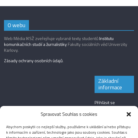
O webu
Web Média IKSŽ zveřejňuje vybrané texty studentů
Institutu
komunikačních studií a žurnalistiky
Fakulty sociálních věd Univerzity
Karlovy.
Zásady ochrany osobních údajů
.
Základní
informace
Přihlásit se
Zdroj kanálů
Spravovat Souhlas s cookies
(příspěvky)
Abychom poskytli co nejlepší služby, používáme k ukládání a/nebo přístupu
Kanál komentářů
k informacím o zařízení, technologie jako jsou soubory cookies. Souhlas s
těmito technologiemi nám umožní zpracovávat údaje, jako je chování při