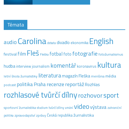
Témata
Carolina
English
audio
divadlo
ekonomika
debata
Fleš
fotografie
film
fotbal
festival
foto
fotožurnalismus
Fleška
kultura
komentář
hudba
interview
journalism
koronavirus
literatura
magazín Fleška
média
letní škola žurnalistiky
menšina
recenze
politika
reportáž
Praha
Rozhlas
podcast
rozhlasové tvůrčí dílny
sport
rozhovor
video
výstava
sportovní žurnalistika
tvůrčí dílny
studium
umění
zahraniční
žurnalistika
Česká republika
zpravodajství
zprávy
politika