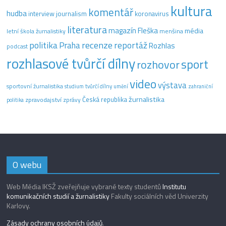
kultura
komentář
hudba
interview
journalism
koronavirus
literatura
magazín Fleška
média
letní škola žurnalistiky
menšina
recenze
politika
reportáž
Praha
Rozhlas
podcast
rozhlasové tvůrčí dílny
sport
rozhovor
video
výstava
sportovní žurnalistika
tvůrčí dílny
studium
umění
zahraniční
žurnalistika
Česká republika
zpravodajství
zprávy
politika
O webu
Web Média IKSŽ zveřejňuje vybrané texty studentů
Institutu
komunikačních studií a žurnalistiky
Fakulty sociálních věd Univerzity
Karlovy.
Zásady ochrany osobních údajů
.