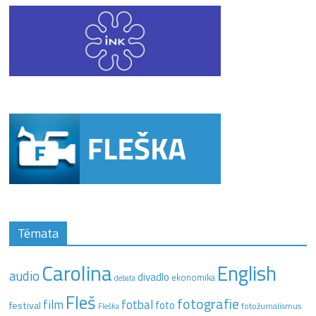
Témata
Carolina
English
audio
divadlo
ekonomika
debata
Fleš
fotografie
film
fotbal
festival
foto
fotožurnalismus
Fleška