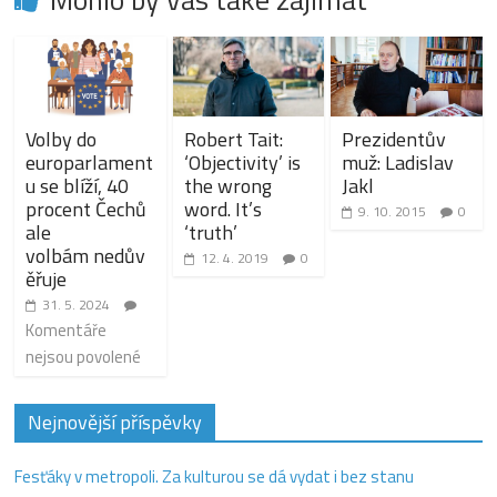
Volby do
Robert Tait:
Prezidentův
europarlament
‘Objectivity’ is
muž: Ladislav
u se blíží, 40
the wrong
Jakl
procent Čechů
word. It’s
9. 10. 2015
0
ale
‘truth’
volbám nedův
12. 4. 2019
0
ěřuje
31. 5. 2024
Komentáře
nejsou povolené
Nejnovější příspěvky
Fesťáky v metropoli. Za kulturou se dá vydat i bez stanu