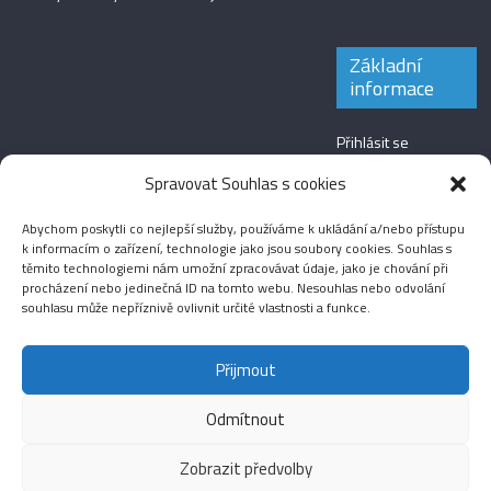
Základní
informace
Přihlásit se
Zdroj kanálů
Spravovat Souhlas s cookies
(příspěvky)
Abychom poskytli co nejlepší služby, používáme k ukládání a/nebo přístupu
Kanál komentářů
k informacím o zařízení, technologie jako jsou soubory cookies. Souhlas s
těmito technologiemi nám umožní zpracovávat údaje, jako je chování při
Česká lokalizace
procházení nebo jedinečná ID na tomto webu. Nesouhlas nebo odvolání
souhlasu může nepříznivě ovlivnit určité vlastnosti a funkce.
Přijmout
Odmítnout
Aktuality
Magazín
Fotografie
Audio
Video
English
Sport
Menšinová témata
Copyright © 2026
Média IKSŽ
. All rights reserved.
Zobrazit předvolby
Theme: ColorMag Pro by
ThemeGrill
. Drevet av
WordPress
.