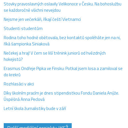
Stovky pravoslavných oslavily Velikonoce v Česku. Na bohoslužbu
se každoročně všichni nevejdou
Nejsme jen večerkáři, říkají čeští Vietnamci
Studenti studentům
Rodina toho hodně obětovala, bez kontaktů spoléháte jen na ni,
říká šampionka Siniaková
Nečekej a hraj! V čem se liší trénink juniorů od hvězdných
hokejistů?
Erasmus Ondřeje Pipka ve Finsku: Potkal jsem losa a zamiloval se
do krekrů
Rozhlasáci v akci
Díky školním pracím je dnes stipendistkou Fondu Daniela Anýže.
Úspěšná Anna Peclová
Letní škola žurnalistiky bude v září
Další mediální projekty IKSŽ