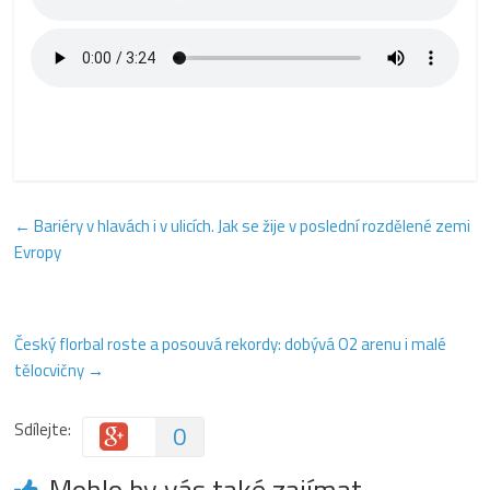
←
Bariéry v hlavách i v ulicích. Jak se žije v poslední rozdělené zemi
Evropy
Český florbal roste a posouvá rekordy: dobývá O2 arenu i malé
tělocvičny
→
Sdílejte:
0
Mohlo by vás také zajímat