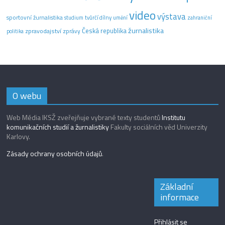
video
výstava
sportovní žurnalistika
tvůrčí dílny
studium
umění
zahraniční
žurnalistika
Česká republika
zpravodajství
zprávy
politika
O webu
Web Média IKSŽ zveřejňuje vybrané texty studentů
Institutu
komunikačních studií a žurnalistiky
Fakulty sociálních věd Univerzity
Karlovy.
Zásady ochrany osobních údajů
.
Základní
informace
Přihlásit se