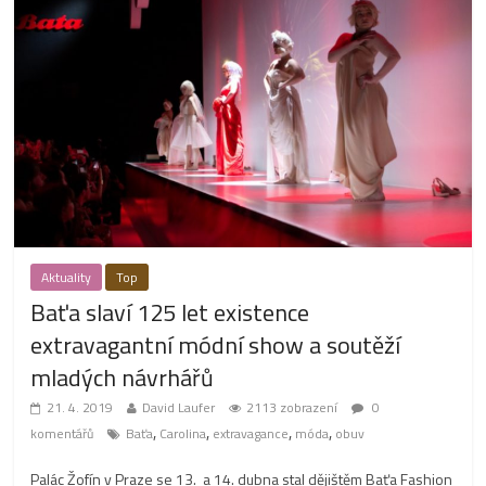
Aktuality
Top
Baťa slaví 125 let existence
extravagantní módní show a soutěží
mladých návrhářů
21. 4. 2019
David Laufer
2113 zobrazení
0
,
,
,
,
komentářů
Baťa
Carolina
extravagance
móda
obuv
Palác Žofín v Praze se 13. a 14. dubna stal dějištěm Baťa Fashion