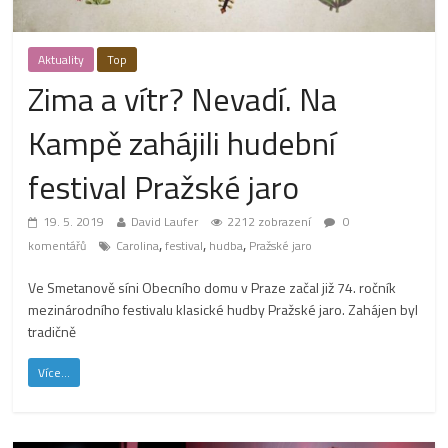
Aktuality
Top
Zima a vítr? Nevadí. Na
Kampě zahájili hudební
festival Pražské jaro
19. 5. 2019
David Laufer
2212 zobrazení
0
,
,
,
komentářů
Carolina
festival
hudba
Pražské jaro
Ve Smetanově síni Obecního domu v Praze začal již 74. ročník
mezinárodního festivalu klasické hudby Pražské jaro. Zahájen byl
tradičně
Více...