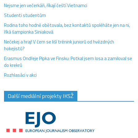
Nejsme jen večerkáři, říkají čeští Vietnamci
Studenti studentům
Rodina toho hodně obětovala, bez kontaktů spoléháte jen na ni,
říká šampionka Siniaková
Nečekej a hraj! V čem se liší trénink juniorů od hvězdných
hokejistů?
Erasmus Ondřeje Pipka ve Finsku: Potkal jsem losa a zamiloval se
do krekrů
Rozhlasáci v akci
Další mediální projekty IKSŽ