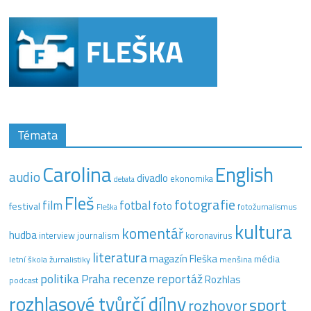
Témata
Carolina
English
audio
divadlo
ekonomika
debata
Fleš
fotografie
film
fotbal
festival
foto
fotožurnalismus
Fleška
kultura
komentář
hudba
interview
journalism
koronavirus
literatura
magazín Fleška
média
letní škola žurnalistiky
menšina
recenze
politika
reportáž
Praha
Rozhlas
podcast
rozhlasové tvůrčí dílny
sport
rozhovor