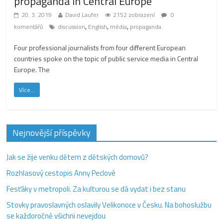
propaganda in Central Europe
20. 3. 2019
David Laufer
2152 zobrazení
0
,
,
,
komentářů
discussion
English
média
propaganda
Four professional journalists from four different European
countries spoke on the topic of public service media in Central
Europe. The
Více...
Nejnovější příspěvky
Jak se žije venku dětem z dětských domovů?
Rozhlasový cestopis Anny Peclové
Fesťáky v metropoli. Za kulturou se dá vydat i bez stanu
Stovky pravoslavných oslavily Velikonoce v Česku. Na bohoslužbu
se každoročně všichni nevejdou