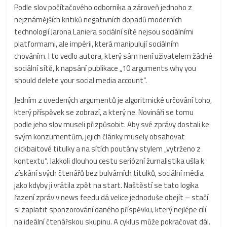
Podle slov počítačového odborníka a zároveň jednoho z
nejznámějších kritiků negativních dopadů moderních
technologií Jarona Laniera sociální sítě nejsou sociálními
platformami, ale impérii, která manipulují sociálním
chováním. I to vedlo autora, který sám není uživatelem žádné
sociální sítě, k napsání publikace „10 arguments why you
should delete your social media account“.
Jedním z uvedených argumentů je algoritmické určování toho,
který příspěvek se zobrazí, a který ne. Novináři se tomu
podle jeho slov museli přizpůsobit. Aby své zprávy dostali ke
svým konzumentům, jejich články musely obsahovat
clickbaitové titulky a na sítích poutány stylem „vytrženo z
kontextu“. Jakkoli dlouhou cestu seriózní žurnalistika ušla k
získání svých čtenářů bez bulvárních titulků, sociální média
jako kdyby ji vrátila zpět na start. Naštěstí se tato logika
řazení zpráv v news feedu dá velice jednoduše obejít – stačí
si zaplatit sponzorování daného příspěvku, který nejlépe cílí
na ideální čtenářskou skupinu. A cyklus může pokračovat dál.