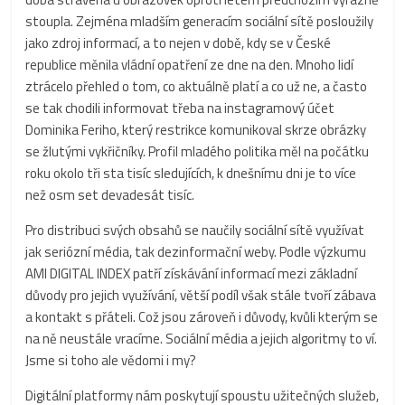
stoupla. Zejména mladším generacím sociální sítě posloužily
jako zdroj informací, a to nejen v době, kdy se v České
republice měnila vládní opatření ze dne na den. Mnoho lidí
ztrácelo přehled o tom, co aktuálně platí a co už ne, a často
se tak chodili informovat třeba na instagramový účet
Dominika Feriho, který restrikce komunikoval skrze obrázky
se žlutými vykřičníky. Profil mladého politika měl na počátku
roku okolo tři sta tisíc sledujících, k dnešnímu dni je to více
než osm set devadesát tisíc.
Pro distribuci svých obsahů se naučily sociální sítě využívat
jak seriózní média, tak dezinformační weby. Podle výzkumu
AMI DIGITAL INDEX patří získávání informací mezi základní
důvody pro jejich využívání, větší podíl však stále tvoří zábava
a kontakt s přáteli. Což jsou zároveň i důvody, kvůli kterým se
na ně neustále vracíme. Sociální média a jejich algoritmy to ví.
Jsme si toho ale vědomi i my?
Digitální platformy nám poskytují spoustu užitečných služeb,