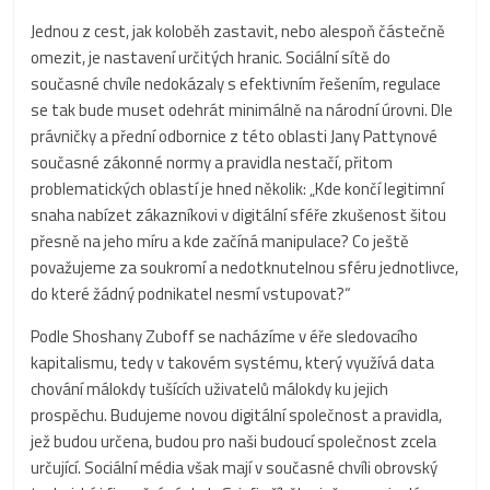
Jednou z cest, jak koloběh zastavit, nebo alespoň částečně
omezit, je nastavení určitých hranic. Sociální sítě do
současné chvíle nedokázaly s efektivním řešením, regulace
se tak bude muset odehrát minimálně na národní úrovni. Dle
právničky a přední odbornice z této oblasti Jany Pattynové
současné zákonné normy a pravidla nestačí, přitom
problematických oblastí je hned několik: „Kde končí legitimní
snaha nabízet zákazníkovi v digitální sféře zkušenost šitou
přesně na jeho míru a kde začíná manipulace? Co ještě
považujeme za soukromí a nedotknutelnou sféru jednotlivce,
do které žádný podnikatel nesmí vstupovat?“
Podle Shoshany Zuboff se nacházíme v éře sledovacího
kapitalismu, tedy v takovém systému, který využívá data
chování málokdy tušících uživatelů málokdy ku jejich
prospěchu. Budujeme novou digitální společnost a pravidla,
jež budou určena, budou pro naši budoucí společnost zcela
určující. Sociální média však mají v současné chvíli obrovský