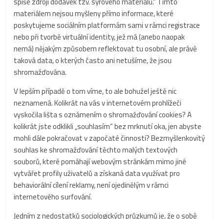
spíše zdroji dodávek tzv. syrového materiálu.“ Tímto
materiálem nejsou myšleny přímo informace, které
poskytujeme sociálním platformám sami v rámci registrace
nebo při tvorbě virtuální identity, jež má (anebo naopak
nemá) nějakým způsobem reflektovat tu osobní, ale právě
taková data, o kterých často ani netušíme, že jsou
shromažďována.
V lepším případě o tom víme, to ale bohužel ještě nic
neznamená. Kolikrát na vás v internetovém prohlížeči
vyskočila lišta s oznámením o shromažďování cookies? A
kolikrát jste odklikli „souhlasím“ bez mrknutí oka, jen abyste
mohli dále pokračovat v započaté činnosti? Bezmyšlenkovitý
souhlas ke shromažďování těchto malých textových
souborů, které pomáhají webovým stránkám mimo jiné
vytvářet profily uživatelů a získaná data využívat pro
behaviorální cílení reklamy, není ojedinělým v rámci
internetového surfování.
Jedním z nedostatků sociologických průzkumů je, že o sobě