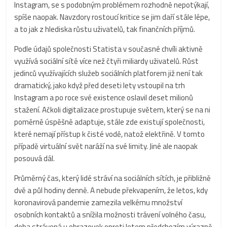
Instagram, se s podobným problémem rozhodně nepotýkají,
spíše naopak. Navzdory rostoucí kritice se jim daří stále lépe,
a to jak z hlediska růstu uživatelů, tak finančních příjmů.
Podle údajů společnosti Statista v současné chvíli aktivně
využívá sociální sítě více než čtyři miliardy uživatelů. Růst
jedinců využívajících služeb sociálních platforem již není tak
dramatický, jako když před deseti lety vstoupil na trh
Instagram a po roce své existence oslavil deset milionů
stažení. Ačkoli digitalizace prostupuje světem, který se na ni
poměrně úspěšně adaptuje, stále zde existují společnosti,
které nemají přístup k čisté vodě, natož elektřině. V tomto
případě virtuální svět naráží na své limity. Jiné ale naopak
posouvá dál.
Průměrný čas, který lidé stráví na sociálních sítích, je přibližně
dvě a půl hodiny denně. A nebude překvapením, že letos, kdy
koronavirová pandemie zamezila velkému množství
osobních kontaktů a snížila možnosti trávení volného času,
doba strávená u obrazovek oproti letem předchozím výrazně