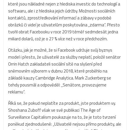
které jsou nákladné nejen z hlediska investic do technologií a
softwaru, ale i z hlediska jejich údržby. Možnosti sociálních
kontaktů, zprostředkování informací a zábavy v podobě
obrázků či videí je uživatelům poskytována „zdarma“. Přesto
tvořil obrat Facebooku v roce 2019 téměř sedmdesát jedna
miliard dolarů, což je o 27 % více než v roce předchozím.
Otázku, jak je možné, že si Facebook udržuje svůj byznys
model i přesto, že uživatelé za služby neplatí, položil senátor
Orrin Hatch zakladateli sociální sítě na slyšení před
sněmovním výborem v dubnu 2018, které proběhlo na
základě kauzy Cambridge Analytica. Mark Zuckerberg se
tehdy pousmál a odpověděl: „Senátore, provozujeme
reklamu“.
Říká se, že pokud neplatíte za produkt, jste produktem vy.
Shoshana Zuboff však ve své publikaci The Age of
Surveillance Capitalism poukazuje na to, že je toto tvrzení
poněkud zjednodušené: „Uživatelé nejsou přímo produkty, ale