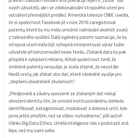
právním žalobám sociální sítě pokračují nejen v „těžbě“ dat
svých uživatelů, ale i ve zdokonalování strojového učení pro
vytváření přesnějších predikcí. Americká televize CNBC uvedla,
že si společnost Facebook již v roce 2016 zaregistroval
patenty, které by mu měly umožnit nahrávání okolních zvuků
z televizního vysílání. Další vyplněný patent naznačuje, že by
strojová učení měla být schopná interpretovat výraz tváře
uživatele při konzumování news feedu. Získaná data by pak
přispěla k vylepšení reklamy. Ačkoli společnost tvrdí, že
zmíněné patenty nevyužije, je zcela zřejmé, že neustále
hledá cesty, jak získat více dat, které následně využije pro
„zlepšení uživatelské zkušenosti“.
„Předpovědi a závěry vyvozené ze získaných dat riskují
ohrožení identity tím, že umožní institucionálnímu dohledu
identifikovat, kategorizovat, modulovat a dokonce určit, kdo
jsme ještě předtím, než se vůbec rozhodneme,“ píší autoři
článku Big Data Ethics. Umělá inteligence nás v podstatě zná
lépe, než my sami sebe.