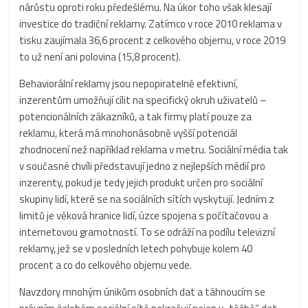
nárůstu oproti roku předešlému. Na úkor toho však klesají
investice do tradiční reklamy. Zatímco v roce 2010 reklama v
tisku zaujímala 36,6 procent z celkového objemu, v roce 2019
to už není ani polovina (15,8 procent).
Behaviorální reklamy jsou nepopiratelně efektivní,
inzerentům umožňují cílit na specifický okruh uživatelů –
potencionálních zákazníků, a tak firmy platí pouze za
reklamu, která má mnohonásobně vyšší potenciál
zhodnocení než například reklama v metru. Sociální média tak
v současné chvíli představují jedno z nejlepších médií pro
inzerenty, pokud je tedy jejich produkt určen pro sociální
skupiny lidí, které se na sociálních sítích vyskytují. Jedním z
limitů je věková hranice lidí, úzce spojena s počítačovou a
internetovou gramotností. To se odráží na podílu televizní
reklamy, jež se v posledních letech pohybuje kolem 40
procent a co do celkového objemu vede.
Navzdory mnohým únikům osobních dat a táhnoucím se