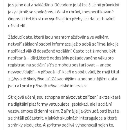
je s jeho daty nakládáno. Důvodem je těžce čitelný právnický
jazyk, jimiž se společnosti často chrání, i nespecifikované
činnosti třetích stran využívajících přebytek dat o chování
uživatelů.
Žádoucí data, která jsou nashromažďována ve velkém,
netvoří základní osobní informace, jež o sobě sdílíme, jako je
například věk či dosažené vzdělání. Často totiž mohou být
nepřesná – děti,které nedosáhly požadovaného věku pro
registraci na sociální síť se mohou postaršovat – anebo
nevypovídající – v případě lidí, kteří o sobě uvádí, že mají titul
z „Vysoké školy života“. Zásadnějšími a hodnotnějšími daty
jsou v tomto případě uživatelské interakce.
Strojová učení jsou schopna analyzovat zařízení, skrze které
na digitální platformy vstupujete, geolokaci, ale i sociální
vazby, emoce či denní režim. Zajímá je, jakých událostí byste
se chtěli zúčastnit, v jakých skupinách interagujete a které
stránky sledujete. Algoritmy pečlivě vyhodnocují nejen to,