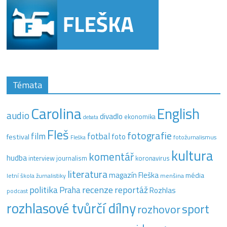
Témata
Carolina
English
audio
divadlo
ekonomika
debata
Fleš
fotografie
film
fotbal
festival
foto
fotožurnalismus
Fleška
kultura
komentář
hudba
interview
journalism
koronavirus
literatura
magazín Fleška
média
letní škola žurnalistiky
menšina
recenze
politika
reportáž
Praha
Rozhlas
podcast
rozhlasové tvůrčí dílny
sport
rozhovor