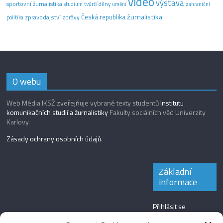
video
výstava
sportovní žurnalistika
tvůrčí dílny
studium
umění
zahraniční
žurnalistika
Česká republika
zpravodajství
zprávy
politika
O webu
Web Média IKSŽ zveřejňuje vybrané texty studentů
Institutu
komunikačních studií a žurnalistiky
Fakulty sociálních věd Univerzity
Karlovy.
Zásady ochrany osobních údajů
.
Základní
informace
Přihlásit se
Zdroj kanálů