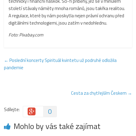
technický i finanční náskok. Sci-fi příběhy, jež se v minulém
století stávaly náměty mnoha románů, jsou takřka realitou.
A regulace, které by nám poskytla nejen právní ochranu před
digitálními technologiemi, jsou zatím v nedohlednu.
Foto: Pixabay.com
←
Poslední koncerty Spirituál kvintetu už podruhé odložila
pandemie
Cesta za chytřejším Českem
→
Sdílejte:
0
Mohlo by vás také zajímat