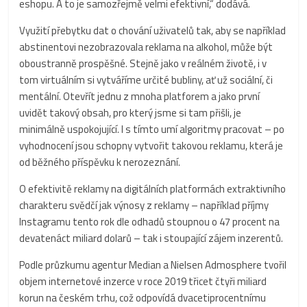
eshopu. A to je samozřejmě velmi efektivní,“ dodává.
Využití přebytku dat o chování uživatelů tak, aby se například
abstinentovi nezobrazovala reklama na alkohol, může být
oboustranně prospěšné. Stejně jako v reálném životě, i v
tom virtuálním si vytváříme určité bubliny, ať už sociální, či
mentální. Otevřít jednu z mnoha platforem a jako první
uvidět takový obsah, pro který jsme si tam přišli, je
minimálně uspokojující. I s tímto umí algoritmy pracovat – po
vyhodnocení jsou schopny vytvořit takovou reklamu, která je
od běžného příspěvku k nerozeznání.
O efektivitě reklamy na digitálních platformách extraktivního
charakteru svědčí jak výnosy z reklamy – například příjmy
Instagramu tento rok dle odhadů stoupnou o 47 procent na
devatenáct miliard dolarů – tak i stoupající zájem inzerentů.
Podle průzkumu agentur Median a Nielsen Admosphere tvořil
objem internetové inzerce v roce 2019 třicet čtyři miliard
korun na českém trhu, což odpovídá dvacetiprocentnímu