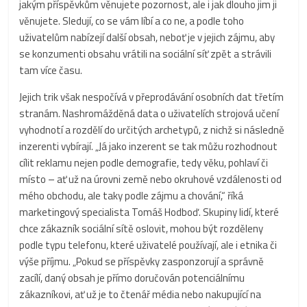
jakým příspěvkům věnujete pozornost, ale i jak dlouho jim ji
věnujete. Sledují, co se vám líbí a co ne, a podle toho
uživatelům nabízejí další obsah, neboť je v jejich zájmu, aby
se konzumenti obsahu vrátili na sociální síť zpět a strávili
tam více času.
Jejich trik však nespočívá v přeprodávání osobních dat třetím
stranám. Nashromážděná data o uživatelích strojová učení
vyhodnotí a rozdělí do určitých archetypů, z nichž si následně
inzerenti vybírají. „Já jako inzerent se tak můžu rozhodnout
cílit reklamu nejen podle demografie, tedy věku, pohlaví či
místo – ať už na úrovni země nebo okruhové vzdálenosti od
mého obchodu, ale taky podle zájmu a chování,“ říká
marketingový specialista Tomáš Hodboď. Skupiny lidí, které
chce zákazník sociální sítě oslovit, mohou být rozděleny
podle typu telefonu, které uživatelé používají, ale i etnika či
výše příjmu. „Pokud se příspěvky zasponzorují a správně
zacílí, daný obsah je přímo doručován potenciálnímu
zákazníkovi, ať už je to čtenář média nebo nakupující na