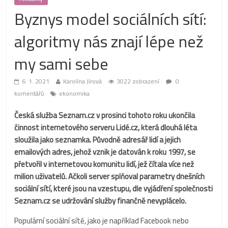
Byznys model sociálních sítí:
algoritmy nás znají lépe než
my sami sebe
6. 1. 2021
Karolína Jírová
3022 zobrazení
0
komentářů
ekonomika
Česká služba Seznam.cz v prosinci tohoto roku ukončila
činnost internetového serveru Lidé.cz, která dlouhá léta
sloužila jako seznamka. Původně adresář lidí a jejich
emailových adres, jehož vznik je datován k roku 1997, se
přetvořil v internetovou komunitu lidí, jež čítala více než
milion uživatelů. Ačkoli server splňoval parametry dnešních
sociální sítí, které jsou na vzestupu, dle vyjádření společnosti
Seznam.cz se udržování služby finančně nevyplácelo.
Populární sociální sítě, jako je například Facebook nebo