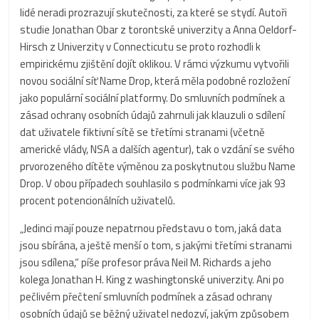
lidé neradi prozrazují skutečnosti, za které se stydí. Autoři
studie Jonathan Obar z torontské univerzity a Anna Oeldorf-
Hirsch z Univerzity v Connecticutu se proto rozhodli k
empirickému zjištění dojít oklikou. V rámci výzkumu vytvořili
novou sociální síť Name Drop, která měla podobné rozložení
jako populární sociální platformy. Do smluvních podmínek a
zásad ochrany osobních údajů zahrnuli jak klauzuli o sdílení
dat uživatele fiktivní sítě se třetími stranami (včetně
americké vlády, NSA a dalších agentur), tak o vzdání se svého
prvorozeného dítěte výměnou za poskytnutou službu Name
Drop. V obou případech souhlasilo s podmínkami více jak 93
procent potencionálních uživatelů.
„Jedinci mají pouze nepatrnou představu o tom, jaká data
jsou sbírána, a ještě menší o tom, s jakými třetími stranami
jsou sdílena,“ píše profesor práva Neil M. Richards a jeho
kolega Jonathan H. King z washingtonské univerzity. Ani po
pečlivém přečtení smluvních podmínek a zásad ochrany
osobních údajů se běžný uživatel nedozví, jakým způsobem