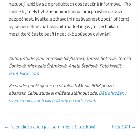
nakupují, aniž by se o produktech dostatečně informovali. Pro
rodiče by měly být zásadními hodnotami při výběru zboží
bezpečnost, kvalita a zdravotní nezávadnost zboží, přičemž
by se neměli nechat ovlivnit marketingovými technikami,
mezi které často patří i neetické způsoby ovlivnění.
Autory studie jsou Veronika Šlejharová, Tereza Šolcová, Tereza
Šonková, Michaela Šrámková, Aneta Šteflová. Foto kredit:
Paul, Flickr.com
Ze studie publikujeme na stánkách Média IKSŽ pouze
abstrakt. Celou studii si můžete stáhnout zde:
Děti ohroženy
svými rodiči, aneb vliv reklamy na rodiče/děti.
←
Paleo dieta aneb jak jsem měsíc žila zdravě
Fleš 23/1
→