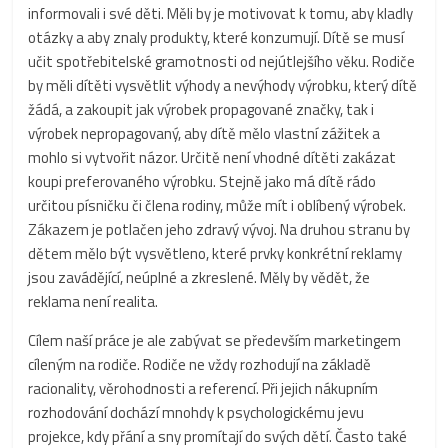
informovali i své děti. Měli by je motivovat k tomu, aby kladly
otázky a aby znaly produkty, které konzumují. Dítě se musí
učit spotřebitelské gramotnosti od nejútlejšího věku. Rodiče
by měli dítěti vysvětlit výhody a nevýhody výrobku, který dítě
žádá, a zakoupit jak výrobek propagované značky, tak i
výrobek nepropagovaný, aby dítě mělo vlastní zážitek a
mohlo si vytvořit názor. Určitě není vhodné dítěti zakázat
koupi preferovaného výrobku. Stejně jako má dítě rádo
určitou písničku či člena rodiny, může mít i oblíbený výrobek.
Zákazem je potlačen jeho zdravý vývoj. Na druhou stranu by
dětem mělo být vysvětleno, které prvky konkrétní reklamy
jsou zavádějící, neúplné a zkreslené. Měly by vědět, že
reklama není realita.
Cílem naší práce je ale zabývat se především marketingem
cíleným na rodiče. Rodiče ne vždy rozhodují na základě
racionality, věrohodnosti a referencí. Při jejich nákupním
rozhodování dochází mnohdy k psychologickému jevu
projekce, kdy přání a sny promítají do svých dětí. Často také