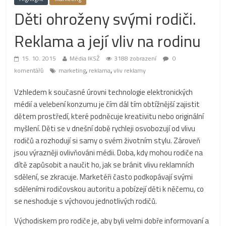
Děti ohroženy svými rodiči.
Reklama a její vliv na rodinu
15. 10. 2015
Média IKSŽ
3188 zobrazení
0
,
,
komentářů
marketing
reklama
vliv reklamy
Vzhledem k současné úrovni technologie elektronických
médií a velebení konzumu je čím dál tím obtížnější zajistit
dětem prostředí, které podněcuje kreativitu nebo originální
myšlení. Děti se v dnešní době rychleji osvobozují od vlivu
rodičů a rozhodují si samy o svém životním stylu. Zároveň
jsou výrazněji ovlivňováni médii. Doba, kdy mohou rodiče na
dítě zapůsobit a naučit ho, jak se bránit vlivu reklamních
sdělení, se zkracuje. Marketéři často podkopávají svými
sděleními rodičovskou autoritu a pobízejí děti k něčemu, co
se neshoduje s výchovou jednotlivých rodičů.
Východiskem pro rodiče je, aby byli velmi dobře informovaní a