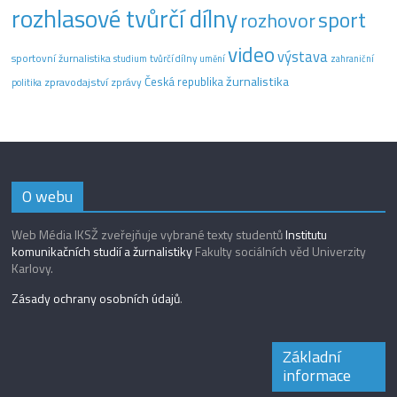
rozhlasové tvůrčí dílny
sport
rozhovor
video
výstava
sportovní žurnalistika
tvůrčí dílny
studium
umění
zahraniční
žurnalistika
Česká republika
zpravodajství
zprávy
politika
O webu
Web Média IKSŽ zveřejňuje vybrané texty studentů
Institutu
komunikačních studií a žurnalistiky
Fakulty sociálních věd Univerzity
Karlovy.
Zásady ochrany osobních údajů
.
Základní
informace