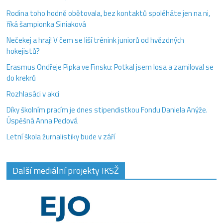
Rodina toho hodně obětovala, bez kontaktů spoléháte jen na ni,
říká šampionka Siniaková
Nečekej a hraj! V čem se liší trénink juniorů od hvězdných
hokejistů?
Erasmus Ondřeje Pipka ve Finsku: Potkal jsem losa a zamiloval se
do krekrů
Rozhlasáci v akci
Díky školním pracím je dnes stipendistkou Fondu Daniela Anýže.
Úspěšná Anna Peclová
Letní škola žurnalistiky bude v září
Další mediální projekty IKSŽ