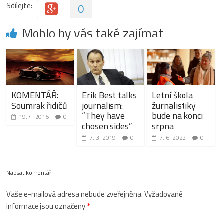
Sdílejte:
0
Mohlo by vás také zajímat
KOMENTÁŘ:
Erik Best talks
Letní škola
Soumrak řidičů
journalism:
žurnalistiky
“They have
bude na konci
19. 4. 2016
0
chosen sides”
srpna
7. 3. 2019
0
7. 6. 2022
0
Napsat komentář
Vaše e-mailová adresa nebude zveřejněna.
Vyžadované
informace jsou označeny
*