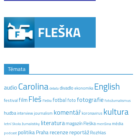
Témata
Carolina
English
audio
divadlo
ekonomika
debata
Fleš
fotografie
film
fotbal
festival
foto
fotožurnalismus
Fleška
kultura
komentář
hudba
interview
journalism
koronavirus
literatura
magazín Fleška
média
letní škola žurnalistiky
menšina
recenze
politika
reportáž
Praha
Rozhlas
podcast