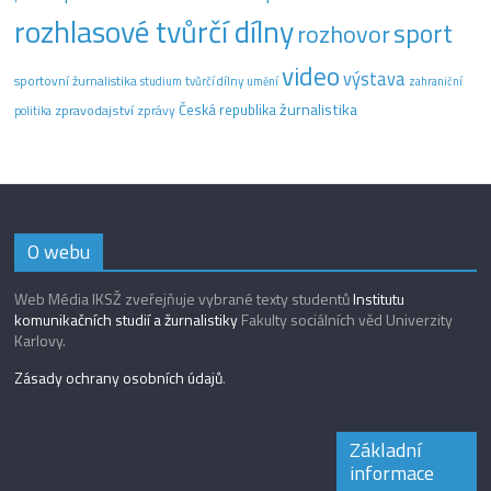
rozhlasové tvůrčí dílny
sport
rozhovor
video
výstava
sportovní žurnalistika
tvůrčí dílny
studium
umění
zahraniční
žurnalistika
Česká republika
zpravodajství
zprávy
politika
O webu
Web Média IKSŽ zveřejňuje vybrané texty studentů
Institutu
komunikačních studií a žurnalistiky
Fakulty sociálních věd Univerzity
Karlovy.
Zásady ochrany osobních údajů
.
Základní
informace