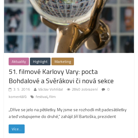
Aktuality
Highlight
Marketing
51. filmové Karlovy Vary: pocta
Bohdalové a Svěrákovi či nová sekce
3. 5. 2016
Václav Vohlídal
2840 zobrazení
0
,
komentářů
festival
film
„Dříve se jelo na pětiletky. My jsme se rozhodli mít padesátiletky
a teď vstupujeme do druhé,“ zahájil Jiří Bartoška, prezident
Více...