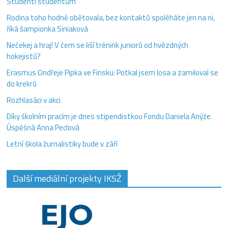
Studenti studentům
Rodina toho hodně obětovala, bez kontaktů spoléháte jen na ni,
říká šampionka Siniaková
Nečekej a hraj! V čem se liší trénink juniorů od hvězdných
hokejistů?
Erasmus Ondřeje Pipka ve Finsku: Potkal jsem losa a zamiloval se
do krekrů
Rozhlasáci v akci
Díky školním pracím je dnes stipendistkou Fondu Daniela Anýže.
Úspěšná Anna Peclová
Letní škola žurnalistiky bude v září
Další mediální projekty IKSŽ