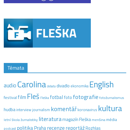
Témata
Carolina
English
audio
divadlo
ekonomika
debata
Fleš
fotografie
film
fotbal
festival
foto
fotožurnalismus
Fleška
kultura
komentář
hudba
interview
journalism
koronavirus
literatura
magazín Fleška
média
letní škola žurnalistiky
menšina
recenze
politika
reportáž
Praha
Rozhlas
podcast