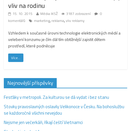
vliv na rodinu
15. 10. 2015
Média IKSŽ
3187 zobrazení
0
,
,
komentářů
marketing
reklama
vliv reklamy
Vzhledem k současné úrovni technologie elektronických médií a
velebení konzumu je čím dál tím obtížnější zajistit dětem
prostředí, které podněcuje
Více...
Nejnovější příspěvky
Fesťáky v metropoli. Za kulturou se dá vydat i bez stanu
Stovky pravoslavných oslavily Velikonoce v Česku. Na bohoslužbu
se každoročně všichni nevejdou
Nejsme jen večerkáři, říkají čeští Vietnamci