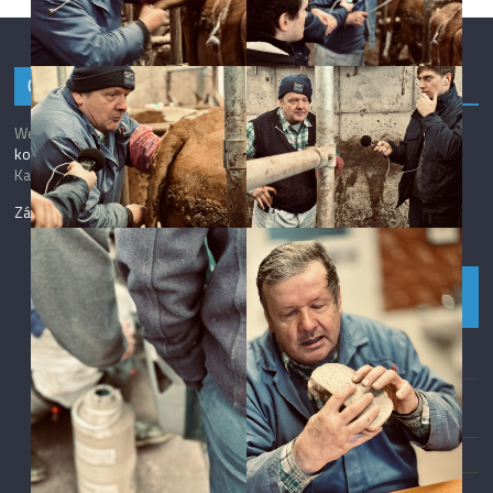
O webu
Web Média IKSŽ zveřejňuje vybrané texty studentů
Institutu
komunikačních studií a žurnalistiky
Fakulty sociálních věd Univerzity
Karlovy.
Zásady ochrany osobních údajů
.
Základní
informace
Přihlásit se
Zdroj kanálů
(příspěvky)
Kanál komentářů
Česká lokalizace