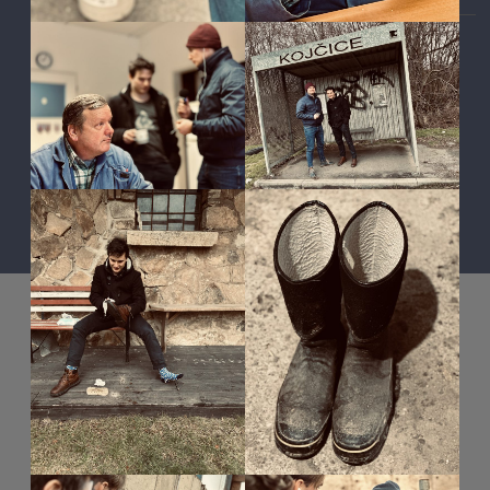
Aktuality
Magazín
Fotografie
Audio
Video
English
Sport
Menšinová témata
Copyright © 2026
Média IKSŽ
. All rights reserved.
Theme: ColorMag Pro by
ThemeGrill
. Drevet av
WordPress
.