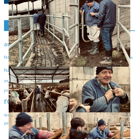
Témata
Carolina
English
audio
divadlo
ekonomika
debata
Fleš
fotografie
film
fotbal
festival
foto
fotožurnalismus
Fleška
kultura
komentář
hudba
interview
journalism
koronavirus
literatura
magazín Fleška
média
letní škola žurnalistiky
menšina
recenze
politika
reportáž
Praha
Rozhlas
podcast
rozhlasové tvůrčí dílny
sport
rozhovor
video
výstava
sportovní žurnalistika
tvůrčí dílny
studium
umění
zahraniční
žurnalistika
Česká republika
zpravodajství
zprávy
politika