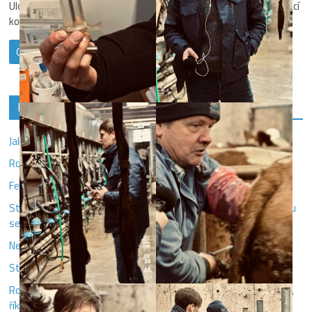
Uložit do prohlížeče jméno, e-mail a webovou stránku pro budoucí
komentáře.
Nejnovější příspěvky
Jak se žije venku dětem z dětských domovů?
Rozhlasový cestopis Anny Peclové
Fesťáky v metropoli. Za kulturou se dá vydat i bez stanu
Stovky pravoslavných oslavily Velikonoce v Česku. Na bohoslužbu
se každoročně všichni nevejdou
Nejsme jen večerkáři, říkají čeští Vietnamci
Studenti studentům
Rodina toho hodně obětovala, bez kontaktů spoléháte jen na ni,
říká šampionka Siniaková