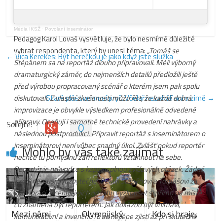
Média IKSŽ
·
Povolání inseminátor
Pedagog Karol Lovaš vysvětluje, že bylo nesmírně důležité
vybrat respondenta, který by unesl téma:
„Tomáš se
←
Vica Kerekes: Být herečkou je jako když jste služka
Štěpánem sa na reportáž dlouho připravovali. Měli výborný
dramaturgický záměr, do nejmenších detailů předložili ještě
před výrobou propracovaný scénář o kterém jsem pak spolu
diskutovali. Z vlastní zkušenosti můžu říct, že každá dobrá
Staré plástve musí pryč. Včelař nezahálí ani v zimě
→
improvizace je obvykle výsledkem profesionálně odvedené
přípravy. Oceňuji i samotné technické provedení nahrávky a
Sdílejte:
0
následnou postprodukci. Připravit reportáž s inseminátorem o
inseminátorovi není vůbec snadný úkol. Zvlášť pokud reportér
Mohlo by vás také zajímat
nechce tu pomyslnu záři reflektorů vztáhnout na sebe.
Reportér je průvodce s kapsou plnou zvídavých otázek. Žádné
‚proč‘ nemusí být zbytečné. Děkuji Štěpánovi a Tomášovi za
spolupráci. Oceňuji jejich odvahu vyzkoušet si přímo na místě
co znamená být reportérem. Jak dokážou být vnímaví,
Mezi námi
Olympijský
Kdo si hraje,
komunikativní a invenční. To se nejlépe zjistí až při skutečné