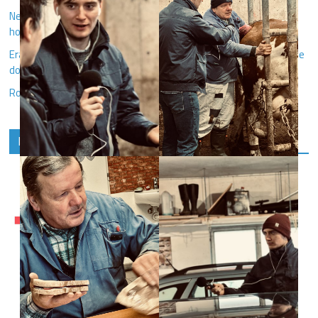
Nečekej a hraj! V čem se liší trénink juniorů od hvězdných
hokejistů?
Erasmus Ondřeje Pipka ve Finsku: Potkal jsem losa a zamiloval se
do krekrů
Rozhlasáci v akci
Další mediální projekty IKSŽ