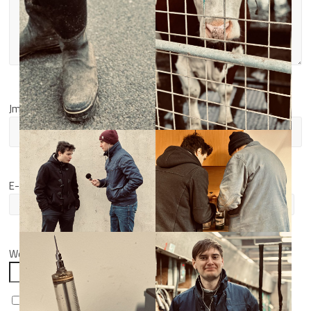
Jméno
*
E-mail
*
Webová stránka