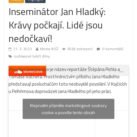
Inseminátor Jan Hladký:
Krávy počkají. Lidé jsou
nedočkaví!
21. 3. 2023
Média IKSŽ
3928 zobrazení
0 komentářů
rozhlasové tvůrčí dílny
Povolání inseminátor
je název reportáže Štěpána Pichla a
Tomáše Ratnera. Prostřednictvím příběhu Jana Hladkého
představují posluchačům toto neobvyklé povolání. V Kojčicích
u Pelhřimova doprovázeli Jana Hladkého při jeho práci.
Klepnutím přijměte marketingové soubory
cookie a povolte tento obsah