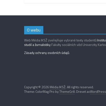
O webu
Web Média IKSŽ zveřejňuje vybrané texty studentů
Instit
studií a žurnalistiky
Fakulty sociálních věd Univerzity Karlo
Zásady ochrany osobních údajů
.
Copyright © 2026
Média IKSŽ
. All rights reserved.
Theme: ColorMag Pro by
ThemeGrill
. Drevet av
WordPress