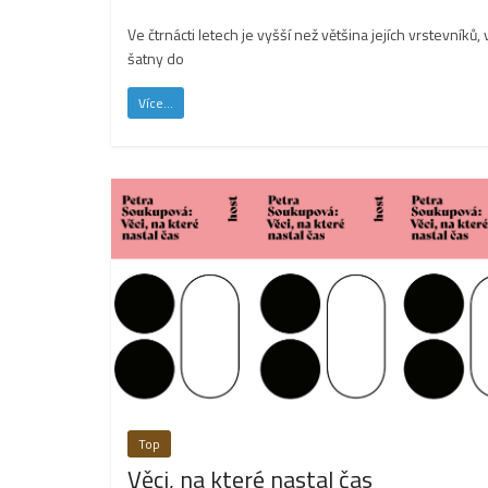
Ve čtrnácti letech je vyšší než většina jejích vrstevní
šatny do
Více...
Top
Věci, na které nastal čas