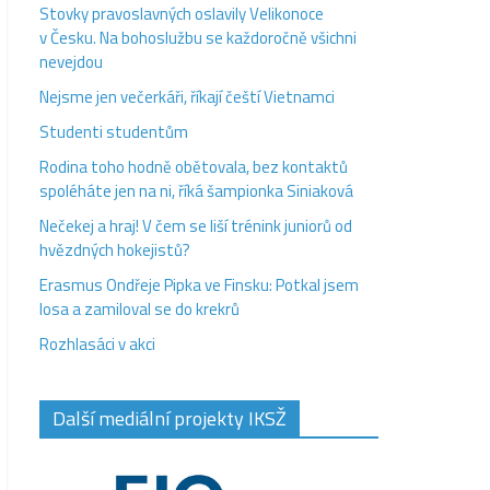
Stovky pravoslavných oslavily Velikonoce
v Česku. Na bohoslužbu se každoročně všichni
nevejdou
Nejsme jen večerkáři, říkají čeští Vietnamci
Studenti studentům
Rodina toho hodně obětovala, bez kontaktů
spoléháte jen na ni, říká šampionka Siniaková
Nečekej a hraj! V čem se liší trénink juniorů od
hvězdných hokejistů?
Erasmus Ondřeje Pipka ve Finsku: Potkal jsem
losa a zamiloval se do krekrů
Rozhlasáci v akci
Další mediální projekty IKSŽ