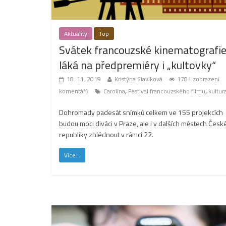
Aktuality
Top
Svátek francouzské kinematografi
láká na předpremiéry i „kultovky“
18. 11. 2019
Kristýna Slavíková
1781 zobrazení
,
,
komentářů
Carolina
Festival francouzského filmu
kultur
Dohromady padesát snímků celkem ve 155 projekcích
budou moci diváci v Praze, ale i v dalších městech Česk
republiky zhlédnout v rámci 22.
Více...