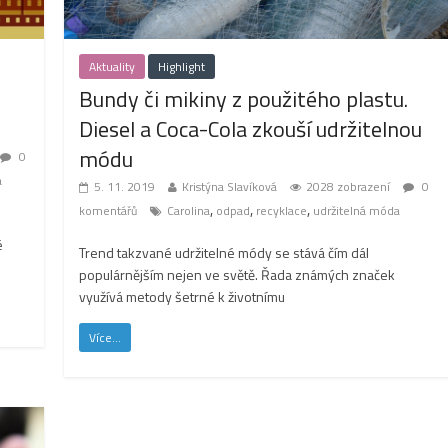
Aktuality
Highlight
e
Bundy či mikiny z použitého plastu.
Diesel a Coca-Cola zkouší udržitelnou
módu
0
a
5. 11. 2019
Kristýna Slavíková
2028 zobrazení
0
,
,
,
komentářů
Carolina
odpad
recyklace
udržitelná móda
é
Trend takzvané udržitelné módy se stává čím dál
populárnějším nejen ve světě. Řada známých značek
využívá metody šetrné k životnímu
Více...