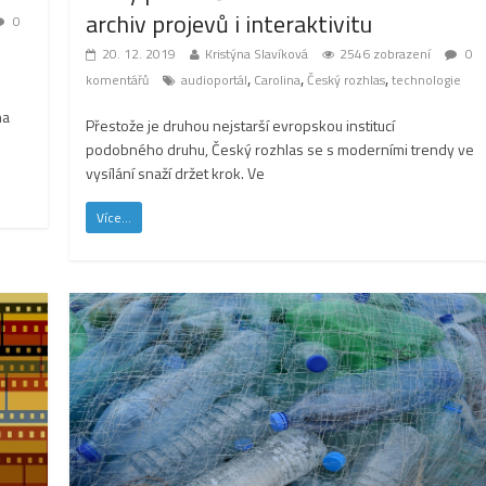
archiv projevů i interaktivitu
0
20. 12. 2019
Kristýna Slavíková
2546 zobrazení
0
,
,
,
komentářů
audioportál
Carolina
Český rozhlas
technologie
na
Přestože je druhou nejstarší evropskou institucí
podobného druhu, Český rozhlas se s moderními trendy ve
vysílání snaží držet krok. Ve
Více...