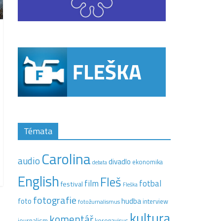
Témata
Carolina
audio
divadlo
ekonomika
debata
English
Fleš
film
fotbal
festival
Fleška
fotografie
hudba
foto
interview
fotožurnalismus
kultura
komentář
journalism
koronavirus