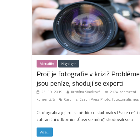
Aktuality
Highlight
Proč je fotografie v krizi? Problém
jsou peníze, shodují se experti
23. 10. 2019
Kristýna Slavíková
2124 zobrazení
,
,
komentářů
Carolina
Czech Press Photo
fotožurnalismus
O fotografii a její roli v médiích diskutovali v Praze čeští i
zahraniční odborníci. „Časy se mění,“ shodovali se a
Více...