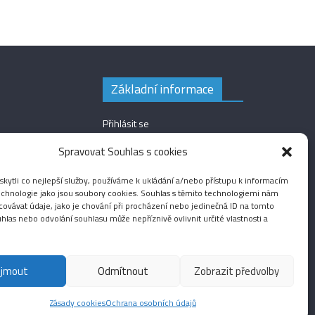
Základní informace
Přihlásit se
Zdroj kanálů (příspěvky)
Spravovat Souhlas s cookies
Kanál komentářů
ytli co nejlepší služby, používáme k ukládání a/nebo přístupu k informacím
Česká lokalizace
technologie jako jsou soubory cookies. Souhlas s těmito technologiemi nám
ovávat údaje, jako je chování při procházení nebo jedinečná ID na tomto
las nebo odvolání souhlasu může nepříznivě ovlivnit určité vlastnosti a
ijmout
Odmítnout
Zobrazit předvolby
Fotografie
Audio
Video
English
Sport
Menšinová témata
Zásady cookies
Ochrana osobních údajů