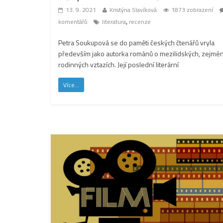
13. 9. 2021
Kristýna Slavíková
1873 zobrazení
,
komentářů
literatura
recenze
Petra Soukupová se do paměti českých čtenářů vryla
především jako autorka románů o mezilidských, zejmé
rodinných vztazích. Její poslední literární
Více...