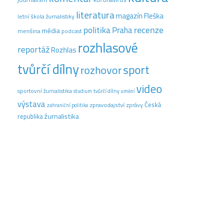
literatura
magazín Fleška
letní škola žurnalistiky
recenze
politika
Praha
média
menšina
podcast
rozhlasové
reportáž
Rozhlas
tvůrčí dílny
sport
rozhovor
video
sportovní žurnalistika
tvůrčí dílny
studium
umění
výstava
Česká
zpravodajství
zprávy
zahraniční politika
žurnalistika
republika