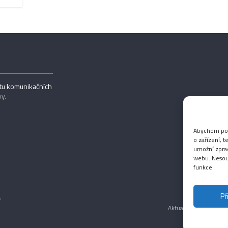
utu komunikačních
vy.
Abychom posk
o zařízení, 
umožní zprac
webu. Nesouh
funkce.
Př
.
Aktuality
Magazín