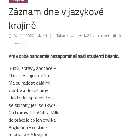
Záznam dne v jazykové
krajině
24. 11. 2020
Kristýna Tabačíková
1487 zobrazení
0
komentářů
Ani v době pandemie nezapomínají naši studenti básnit.
Budík, zprávy, anotace –
čtu a cestuji do práce.
Malou radost dělá mi,
vidět všude reklamy.
Elektrické spotřebiče –
se slogany, jež jsou kýče.
Na tramvajích Wolt a Milka –
do práce je to jen chvilka.
Angličtina v češtině
mísí se v mé krajině.