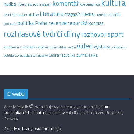
kultura
komentář
hudba
interview
journalism
koronavirus
literatura
magazín Fleška
média
letní škola žurnalistiky
menšina
recenze
politika
reportáž
Praha
Rozhlas
podcast
rozhlasové tvůrčí dílny
sport
rozhovor
video
výstava
sportovní žurnalistika
tvůrčí dílny
studium
umění
zahraniční
žurnalistika
Česká republika
zpravodajství
zprávy
politika
O webu
Web Média IKSŽ zveřejňuje vybrané texty studentů
Institutu
komunikačních studií a žurnalistiky
Fakulty sociálních věd Univerzity
Karlovy.
Zásady ochrany osobních údajů
.