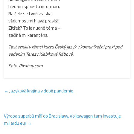
hledám spoustu informací.
Na čele se tvoří vráska –
vědomostmi hlava praská.
Zítřek? To je nudné téma –
začíná mi karanténa.
Text vznikl v rámci kurzu Český jazyk v komunikační praxi pod
vedením Terezy Klabíkové Rábové.
Foto: Pixabay.com
←
Jazyková krajina v době pandemie
Výroba superbů míří do Bratislavy, Volkswagen tam investuje
miliardu eur
→