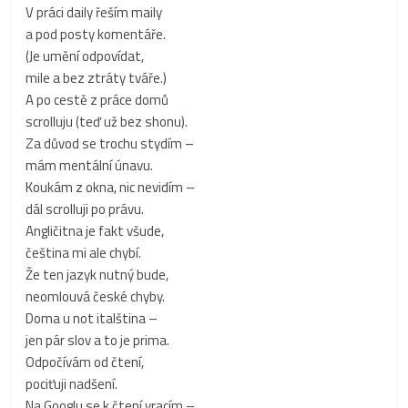
V práci daily řeším maily
a pod posty komentáře.
(Je umění odpovídat,
mile a bez ztráty tváře.)
A po cestě z práce domů
scrolluju (teď už bez shonu).
Za důvod se trochu stydím –
mám mentální únavu.
Koukám z okna, nic nevidím –
dál scrolluji po právu.
Angličitna je fakt všude,
čeština mi ale chybí.
Že ten jazyk nutný bude,
neomlouvá české chyby.
Doma u not italština –
jen pár slov a to je prima.
Odpočívám od čtení,
pociťuji nadšení.
Na Googlu se k čtení vracím –