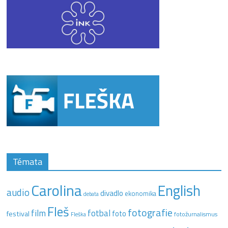
Témata
Carolina
English
audio
divadlo
ekonomika
debata
Fleš
fotografie
film
fotbal
festival
foto
fotožurnalismus
Fleška