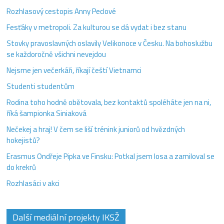
Rozhlasový cestopis Anny Peclové
Fesťáky v metropoli. Za kulturou se dá vydat i bez stanu
Stovky pravoslavných oslavily Velikonoce v Česku. Na bohoslužbu
se každoročně všichni nevejdou
Nejsme jen večerkáři, říkají čeští Vietnamci
Studenti studentům
Rodina toho hodně obětovala, bez kontaktů spoléháte jen na ni,
říká šampionka Siniaková
Nečekej a hraj! V čem se liší trénink juniorů od hvězdných
hokejistů?
Erasmus Ondřeje Pipka ve Finsku: Potkal jsem losa a zamiloval se
do krekrů
Rozhlasáci v akci
Další mediální projekty IKSŽ