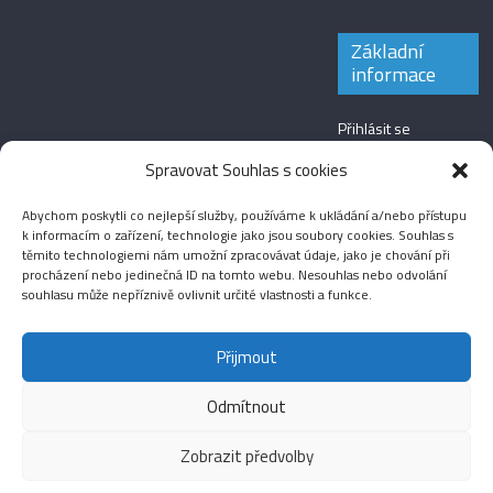
Základní
informace
Přihlásit se
Zdroj kanálů
Spravovat Souhlas s cookies
(příspěvky)
Abychom poskytli co nejlepší služby, používáme k ukládání a/nebo přístupu
Kanál komentářů
k informacím o zařízení, technologie jako jsou soubory cookies. Souhlas s
těmito technologiemi nám umožní zpracovávat údaje, jako je chování při
Česká lokalizace
procházení nebo jedinečná ID na tomto webu. Nesouhlas nebo odvolání
souhlasu může nepříznivě ovlivnit určité vlastnosti a funkce.
Přijmout
Odmítnout
Aktuality
Magazín
Fotografie
Audio
Video
English
Sport
Menšinová témata
Copyright © 2026
Média IKSŽ
. All rights reserved.
Zobrazit předvolby
Theme: ColorMag Pro by
ThemeGrill
. Drevet av
WordPress
.