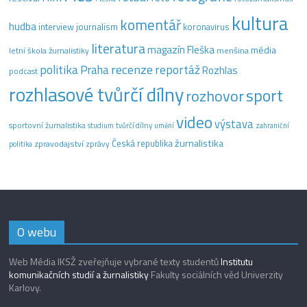
kultura
komentář
hudba
interview
journalism
koronavirus
literatura
magazín Fleška
média
letní škola žurnalistiky
menšina
recenze
politika
reportáž
Praha
Rozhlas
podcast
rozhlasové tvůrčí dílny
sport
rozhovor
video
výstava
sportovní žurnalistika
tvůrčí dílny
studium
umění
zahraniční
žurnalistika
Česká republika
zpravodajství
zprávy
politika
O webu
Web Média IKSŽ zveřejňuje vybrané texty studentů
Institutu
komunikačních studií a žurnalistiky
Fakulty sociálních věd Univerzity
Karlovy.