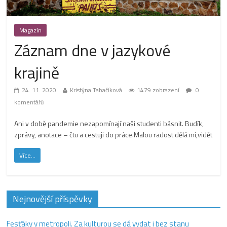
Magazín
Záznam dne v jazykové
krajině
24. 11. 2020
Kristýna Tabačíková
1479 zobrazení
0
komentářů
Ani v době pandemie nezapomínají naši studenti básnit. Budík,
zprávy, anotace – čtu a cestuji do práce.Malou radost dělá mi,vidět
Více...
Nejnovější příspěvky
Fesťáky v metropoli. Za kulturou se dá vydat i bez stanu