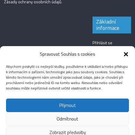
Zásady ochrany osobních údajů
.
Základní
informace
Přihlásit se
Zdroj kanálů
Spravovat Souhlas s cookies
(příspěvky)
Abychom poskytli co nejlepší služby, používáme k ukládání a/nebo přístupu
Kanál komentářů
k informacím o zařízení, technologie jako jsou soubory cookies. Souhlas s
těmito technologiemi nám umožní zpracovávat údaje, jako je chování při
Česká lokalizace
procházení nebo jedinečná ID na tomto webu. Nesouhlas nebo odvolání
souhlasu může nepříznivě ovlivnit určité vlastnosti a funkce.
Přijmout
Odmítnout
Aktuality
Magazín
Fotografie
Audio
Video
English
Sport
Menšinová témata
Copyright © 2026
Média IKSŽ
. All rights reserved.
Zobrazit předvolby