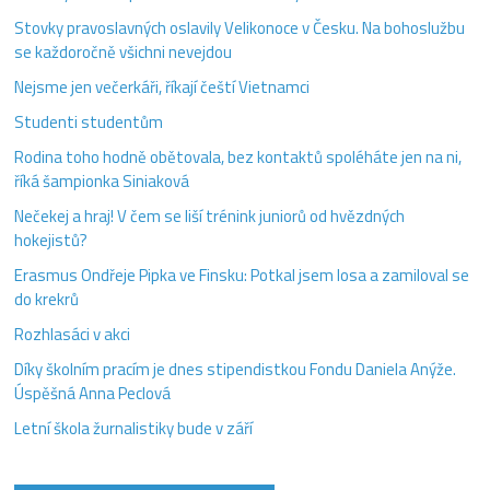
Stovky pravoslavných oslavily Velikonoce v Česku. Na bohoslužbu
se každoročně všichni nevejdou
Nejsme jen večerkáři, říkají čeští Vietnamci
Studenti studentům
Rodina toho hodně obětovala, bez kontaktů spoléháte jen na ni,
říká šampionka Siniaková
Nečekej a hraj! V čem se liší trénink juniorů od hvězdných
hokejistů?
Erasmus Ondřeje Pipka ve Finsku: Potkal jsem losa a zamiloval se
do krekrů
Rozhlasáci v akci
Díky školním pracím je dnes stipendistkou Fondu Daniela Anýže.
Úspěšná Anna Peclová
Letní škola žurnalistiky bude v září