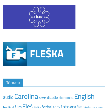
Témata
Carolina
English
audio
divadlo
ekonomika
debata
Fleš
fotografie
film
fotbal
festival
foto
fotožurnalismus
Fleška