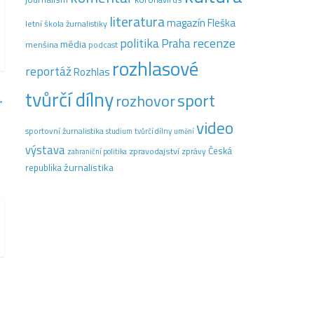
literatura
magazín Fleška
letní škola žurnalistiky
recenze
politika
Praha
média
menšina
podcast
rozhlasové
reportáž
Rozhlas
tvůrčí dílny
sport
rozhovor
→
video
sportovní žurnalistika
tvůrčí dílny
studium
umění
výstava
Česká
zpravodajství
zprávy
zahraniční politika
žurnalistika
republika