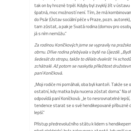
tak on by hrozně trpěl. Kdyby byl zvyklý žít v ústavu 
špatná, moc možností není. Tím, že má kombinovanou
do Psár (Ústav sociální péče v Praze, pozn. autorek
tam zůstat, a pak je Svatá rodina (domov pro osob
já s ním nemůžu.“
Za rodinou Koníčkových jsme se vypravily na pražsk
obrnu. Dříve rodina přebývala v bytě na Újezdě. „Bydlel
šedesát do stropu, takže to dělalo dvakrát 14 schodů.
zchátralé. Až potom se naskytla příležitost družstev
paní Koníčková.
„Moji rodiče mi pomáhali, oba byli kantoři. Takže se 
ostatní, kdy matka byla nucena zůstat doma.“ Na ot
odpovídá paní Koníčková: „Je to nesrovnatelně lepší,
tendence starat se o své hendikepované příbuzné dom
lepší.“
Přístup předrevolučního státu k lidem s hendikepem v
nikoli elektrický, byla zakoupena až poté, kdy měl s