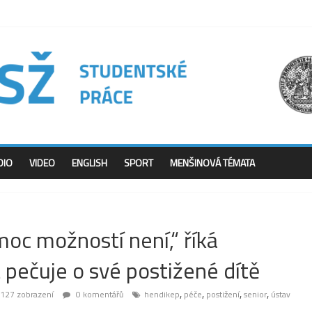
DIO
VIDEO
ENGLISH
SPORT
MENŠINOVÁ TÉMATA
oc možností není,“ říká
t pečuje o své postižené dítě
,
,
,
,
127 zobrazení
0 komentářů
hendikep
péče
postižení
senior
ústav