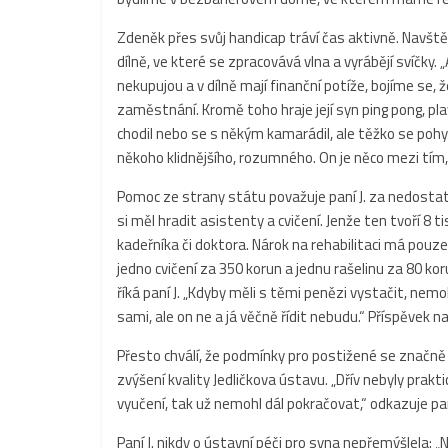
Zdeněk přes svůj handicap tráví čas aktivně. Navštěvo
dílně, ve které se zpracovává vlna a vyrábějí svíčky. „
nekupujou a v dílně mají finanční potíže, bojíme se,
zaměstnání. Kromě toho hraje její syn ping pong, pl
chodil nebo se s někým kamarádil, ale těžko se pohy
někoho klidnějšího, rozumného. On je něco mezi tím, t
Pomoc ze strany státu považuje paní J. za nedosta
si měl hradit asistenty a cvičení. Jenže ten tvoří 8
kadeřníka či doktora. Nárok na rehabilitaci má pouze
jedno cvičení za 350 korun a jednu rašelinu za 80 koru
říká paní J. „Kdyby měli s těmi penězi vystačit, nem
sami, ale on ne a já věčně řídit nebudu.“ Příspěvek n
Přesto chválí, že podmínky pro postižené se značně z
zvýšení kvality Jedličkova ústavu. „Dřív nebyly prak
vyučení, tak už nemohl dál pokračovat,“ odkazuje pan
Paní J. nikdy o ústavní péči pro syna nepřemýšlela: 