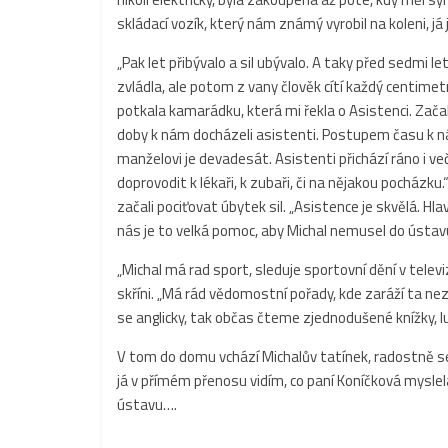
skládací vozík, který nám známý vyrobil na koleni, já
„Pak let přibývalo a sil ubývalo. A taky před sedmi 
zvládla, ale potom z vany člověk cítí každý centime
potkala kamarádku, která mi řekla o Asistenci. Zača
doby k nám docházeli asistenti. Postupem času k n
manželovi je devadesát. Asistenti přichází ráno i 
doprovodit k lékaři, k zubaři, či na nějakou pocházk
začali pociťovat úbytek sil. „Asistence je skvělá. Hla
nás je to velká pomoc, aby Michal nemusel do ústav
„Michal má rad sport, sleduje sportovní dění v televi
skříni. „Má rád vědomostní pořady, kde zaráží ta 
se anglicky, tak občas čteme zjednodušené knížky, lu
V tom do domu vchází Michalův tatínek, radostně se s
já v přímém přenosu vidím, co paní Koníčková myslela
ústavu….