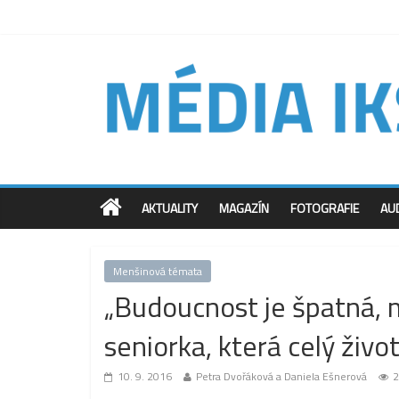
AKTUALITY
MAGAZÍN
FOTOGRAFIE
AU
Menšinová témata
„Budoucnost je špatná, m
seniorka, která celý živo
10. 9. 2016
Petra Dvořáková a Daniela Ešnerová
2