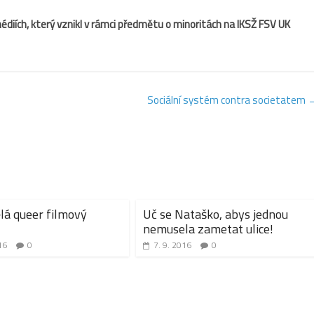
iích, který vznikl v rámci předmětu o minoritách na IKSŽ FSV UK
Sociální systém contra societatem
ělá queer filmový
Uč se Nataško, abys jednou
nemusela zametat ulice!
16
0
7. 9. 2016
0