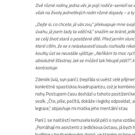
Dvě různé rodiny, jedna věc je pojí: rodiče-senioři s
však na životy jednotlivých rodin různé dopady – a t
„Dejte si, co chcete, já vás zvu,“ překvapuje mne svoj
úvahu, já jsem tady ta vděčná,“ snažím se bránit, je
se celý život stará o postižené dítě. Před jarním sl
které cítím, že se s nelaskavostí osudu rozhodla nikoli
koutky úst se neustále ujišťuje: „Neříkám to moc rych
absolutně šťastnej. Jak se můžeš tak hloupě ptát?“, 
kontrastuje.
Zdeněk (44), syn paní J. (nepřála si uvést celé příjm
konkrétně spastickou kvadruparézu, což je kombinov
nohy. Postupem času dochází u tohoto postižení ke zh
vozík. „Čte, píše, počítá, dokáže i logicky odpovídat, a
legrace,“ objasňuje mi matka jeho mentální stav.
Paní J. se naštěstí nemusela kvůli péči o syna vzdáv
„Pomáhají mi asistenti z Jedličkova ústavu, já bych
bydlíme v bezbariérovém domě, ve kterém máme rehab