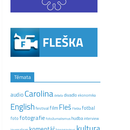
Témata
Carolina
audio
divadlo
ekonomika
debata
English
Fleš
film
fotbal
festival
Fleška
fotografie
hudba
foto
interview
fotožurnalismus
kultura
komentář
journalism
koronavirus