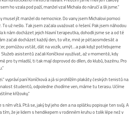
 jsem ho vzala pod paží, manžel vzal Michala do náručí a šli jsme.“
lety musel jít manžel do nemocnice. Do vany jsem Michalovi pomoci
tr. To už nešlo. Tak jsem začala uvažovat o řešení. Pak jsem náhodou
la k nám docházet jejich hlavní terapeutka, dohodli jsme se a od té
ám začali docházet každý den, to víte, mně je pětaosmdesát a
večer, pomůžou vstát, dát na vozík, umýt…a pak když potřebujeme
u.“ Služeb asistentů začali Koníčkovi využívat, až v momentě, kdy
vně pro ty mladší, ti tak mají doprovod do dílen, do klubů, bazénu. Pro
u.“
zi.“ vypráví paní Koníčková a já si prohlížím plakáty českých tenistů na
neznalost študentů, odpoledne chodíme ven, máme tu terasu. Učíme
štíme křížovky.“
 ním vítá. Ptá se, jaký byl jeho den a na oplátku popisuje ten svůj. A
 tím, že je lidem s hendikepem v rodinném kruhu o tolik lépe než v