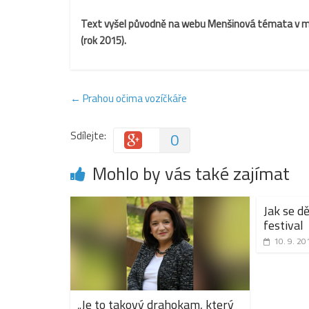
Text vyšel původně na webu Menšinová témata v méd
(rok 2015).
←
Prahou očima vozíčkáře
Sdílejte:
0
Mohlo by vás také zajímat
Jak se d
festival
10. 9. 20
„Je to takový drahokam, který