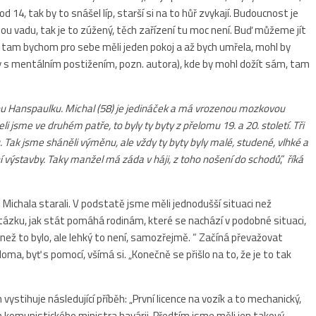
od 14, tak by to snášel líp, starší si na to hůř zvykají. Budoucnost je
 vadu, tak je to zúžený, těch zařízení tu moc není. Buď můžeme jít
), tam bychom pro sebe měli jeden pokoj a až bych umřela, mohl by
y s mentálním postižením, pozn. autora), kde by mohl dožít sám, tam
ou Hanspaulku. Michal (58) je jedináček a má vrozenou mozkovou
i jsme ve druhém patře, to byly ty byty z přelomu 19. a 20. století. Tři
 Tak jsme sháněli výměnu, ale vždy ty byty byly malé, studené, vlhké a
ní výstavby. Taky manžel má záda v háji, z toho nošení do schodů
,“
říká
o Michala starali. V podstatě jsme měli jednodušší situaci než
ázku, jak stát pomáhá rodinám, které se nachází v podobné situaci,
 než to bylo, ale lehký to není, samozřejmě. “ Začíná převažovat
a, byť s pomocí, všímá si. „Konečně se přišlo na to, že je to tak
ystihuje následující příběh: „První licence na vozík a to mechanický,
yn komunistického ministra havárii. Předtím jsme měli jen takový