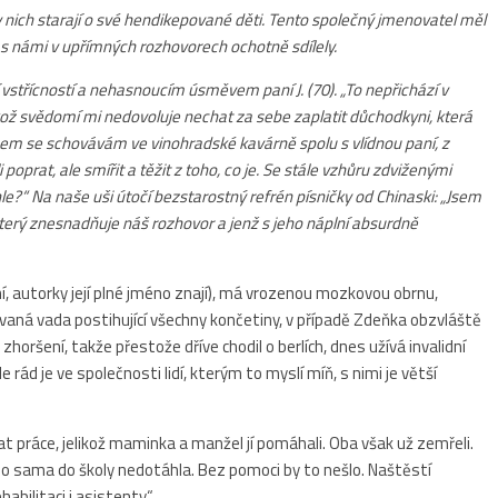
e v nich starají o své hendikepované děti. Tento společný jmenovatel měl
y s námi v upřímných rozhovorech ochotně sdílely.
í vstřícností a nehasnoucím úsměvem paní J. (70). „To nepřichází v
likož svědomí mi nedovoluje nechat za sebe zaplatit důchodkyni, která
uncem se schovávám ve vinohradské kavárně spolu s vlídnou paní, z
 poprat, ale smířit a těžit z toho, co je. Se stále vzhůru zdviženými
le?“ Na naše uši útočí bezstarostný refrén písničky od Chinaski: „Jsem
který znesnadňuje náš rozhovor a jenž s jeho náplní absurdně
ení, autorky její plné jméno znají), má vrozenou mozkovou obrnu,
aná vada postihující všechny končetiny, v případě Zdeňka obzvláště
oršení, takže přestože dříve chodil o berlích, dnes užívá invalidní
le rád je ve společnosti lidí, kterým to myslí míň, s nimi je větší
at práce, jelikož maminka a manžel jí pomáhali. Oba však už zemřeli.
 ho sama do školy nedotáhla. Bez pomoci by to nešlo. Naštěstí
ilitaci i asistenty.“