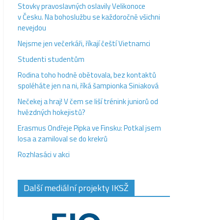
Stovky pravoslavných oslavily Velikonoce
v Česku. Na bohoslužbu se každoročně všichni
nevejdou
Nejsme jen večerkáři, říkají čeští Vietnamci
Studenti studentům
Rodina toho hodně obětovala, bez kontaktů
spoléháte jen na ni, říká šampionka Siniaková
Nečekej a hraj! V čem se liší trénink juniorů od
hvězdných hokejistů?
Erasmus Ondřeje Pipka ve Finsku: Potkal jsem
losa a zamiloval se do krekrů
Rozhlasáci v akci
Další mediální projekty IKSŽ