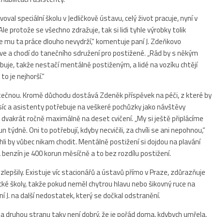
val speciální školu v Jedličkově ústavu, celý život pracuje, nyní v
Ale protože se všechno zdražuje, tak si lidi tyhle výrobky tolik
 že mu ta práce dlouho nevydrží,“ komentuje paní J. Zdeňkovo
ave a chodí do tanečního sdružení pro postižené. „Rád by s někým
buje, takže nestačí mentálně postiženým, a lidé na vozíku chtějí
o je nejhorší.“
tečnou. Kromě důchodu dostává Zdeněk příspěvek na péči, z které by
 tisíc a asistenty potřebuje na veškeré pochůzky jako návštěvy
 dvakrát ročně maximálně na deset cvičení. „My si ještě připlácíme
n týdně. Oni to potřebují, kdyby necvičili, za chvíli se ani nepohnou,“
ohli by vůbec nikam chodit. Mentálně postižení si dojdou na plavání
a benzín je 400 korun měsíčně a to bez rozdílu postižení.
lepšily. Existuje víc stacionářů a ústavů přímo v Praze, zdůrazňuje
tické školy, takže pokud neměl chytrou hlavu nebo šikovný ruce na
í J. na další nedostatek, který se dočkal odstranění.
„Na druhou stranu taky není dobrý, že je pořád doma, kdybych umřela,