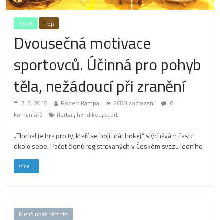
Sport
Top
Dvousečná motivace
sportovců. Účinná pro pohyb
těla, nežádoucí při zranění
7. 3. 2018
Robert Rampa
2680 zobrazení
0
,
,
komentářů
florbal
hendikep
sport
„Florbal je hra pro ty, kteří se bojí hrát hokej,“ slýchávám často
okolo sebe. Počet členů registrovaných v Českém svazu ledního
Více...
Menšinová témata