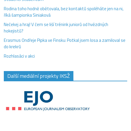
Rodina toho hodně obětovala, bez kontaktů spoléháte jen na ni,
říká šampionka Siniaková
Nečekej a hraj! V čem se liší trénink juniorů od hvězdných
hokejistů?
Erasmus Ondřeje Pipka ve Finsku: Potkal jsem losa a zamiloval se
do krekrů
Rozhlasáci v akci
Další mediální projekty IKSŽ