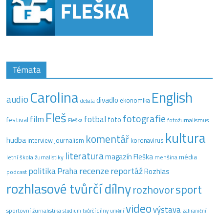
Témata
Carolina
English
audio
divadlo
ekonomika
debata
Fleš
fotografie
film
fotbal
festival
foto
fotožurnalismus
Fleška
kultura
komentář
hudba
interview
journalism
koronavirus
literatura
magazín Fleška
média
letní škola žurnalistiky
menšina
recenze
politika
reportáž
Praha
Rozhlas
podcast
rozhlasové tvůrčí dílny
sport
rozhovor
video
výstava
sportovní žurnalistika
tvůrčí dílny
studium
umění
zahraniční