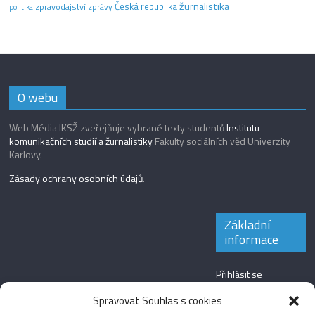
žurnalistika
Česká republika
zpravodajství
zprávy
politika
O webu
Web Média IKSŽ zveřejňuje vybrané texty studentů
Institutu
komunikačních studií a žurnalistiky
Fakulty sociálních věd Univerzity
Karlovy.
Zásady ochrany osobních údajů
.
Základní
informace
Přihlásit se
Zdroj kanálů
Spravovat Souhlas s cookies
(příspěvky)