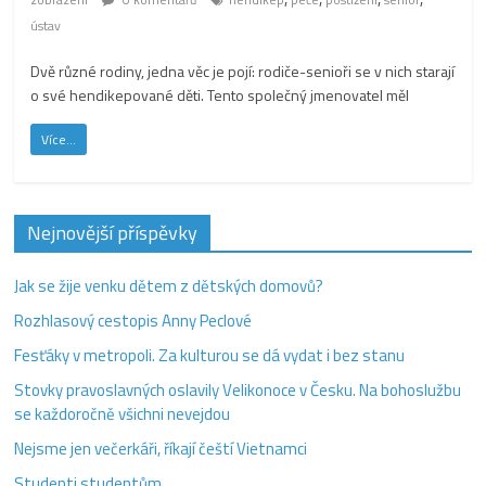
ústav
Dvě různé rodiny, jedna věc je pojí: rodiče-senioři se v nich starají
o své hendikepované děti. Tento společný jmenovatel měl
Více...
Nejnovější příspěvky
Jak se žije venku dětem z dětských domovů?
Rozhlasový cestopis Anny Peclové
Fesťáky v metropoli. Za kulturou se dá vydat i bez stanu
Stovky pravoslavných oslavily Velikonoce v Česku. Na bohoslužbu
se každoročně všichni nevejdou
Nejsme jen večerkáři, říkají čeští Vietnamci
Studenti studentům