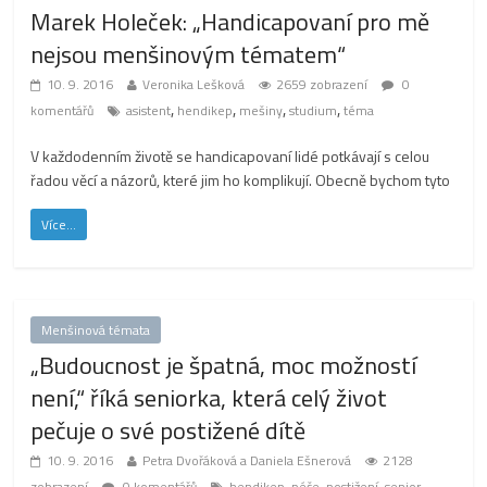
Marek Holeček: „Handicapovaní pro mě
nejsou menšinovým tématem“
10. 9. 2016
Veronika Lešková
2659 zobrazení
0
,
,
,
,
komentářů
asistent
hendikep
mešiny
studium
téma
V každodenním životě se handicapovaní lidé potkávají s celou
řadou věcí a názorů, které jim ho komplikují. Obecně bychom tyto
Více...
Menšinová témata
„Budoucnost je špatná, moc možností
není,“ říká seniorka, která celý život
pečuje o své postižené dítě
10. 9. 2016
Petra Dvořáková a Daniela Ešnerová
2128
,
,
,
,
zobrazení
0 komentářů
hendikep
péče
postižení
senior