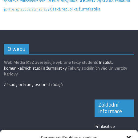
výstava
sportovní žurnalistika
tvůrčí dílny
studium
umění
zahraniční
žurnalistika
Česká republika
zpravodajství
zprávy
politika
O webu
Web Média IKSŽ zveřejňuje vybrané texty studentů
Institutu
komunikačních studií a žurnalistiky
Fakulty sociálních věd Univerzity
Karlovy.
Zásady ochrany osobních údajů
.
Základní
informace
Přihlásit se
Zdroj kanálů
Spravovat Souhlas s cookies