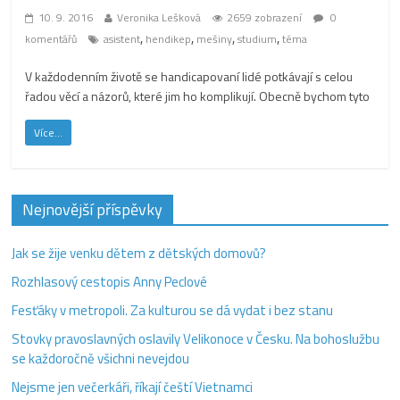
10. 9. 2016
Veronika Lešková
2659 zobrazení
0
,
,
,
,
komentářů
asistent
hendikep
mešiny
studium
téma
V každodenním životě se handicapovaní lidé potkávají s celou
řadou věcí a názorů, které jim ho komplikují. Obecně bychom tyto
Více...
Nejnovější příspěvky
Jak se žije venku dětem z dětských domovů?
Rozhlasový cestopis Anny Peclové
Fesťáky v metropoli. Za kulturou se dá vydat i bez stanu
Stovky pravoslavných oslavily Velikonoce v Česku. Na bohoslužbu
se každoročně všichni nevejdou
Nejsme jen večerkáři, říkají čeští Vietnamci