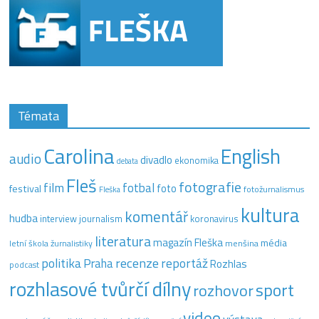
Témata
Carolina
English
audio
divadlo
ekonomika
debata
Fleš
fotografie
film
fotbal
festival
foto
fotožurnalismus
Fleška
kultura
komentář
hudba
interview
journalism
koronavirus
literatura
magazín Fleška
média
letní škola žurnalistiky
menšina
recenze
politika
reportáž
Praha
Rozhlas
podcast
rozhlasové tvůrčí dílny
sport
rozhovor
video