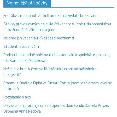
Nejnovější příspěvky
Fesťáky v metropoli. Za kulturou se dá vydat i bez stanu
Stovky pravoslavných oslavily Velikonoce v Česku. Na bohoslužbu
se každoročně všichni nevejdou
Nejsme jen večerkáři, říkají čeští Vietnamci
Studenti studentům
Rodina toho hodně obětovala, bez kontaktů spoléháte jen na ni,
říká šampionka Siniaková
Nečekej a hraj! V čem se liší trénink juniorů od hvězdných
hokejistů?
Erasmus Ondřeje Pipka ve Finsku: Potkal jsem losa a zamiloval se
do krekrů
Rozhlasáci v akci
Díky školním pracím je dnes stipendistkou Fondu Daniela Anýže.
Úspěšná Anna Peclová