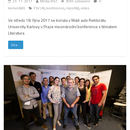
23. 11. 2017
Média IKSŽ
3065 zobrazení
0
,
,
,
komentářů
FSV UK
konference
reportáž
video
Ve středu 18. října 2017 se konala v Malé aule Rektorátu
Univerzity Karlovy v Praze mezinárodní konference s tématem
Literatura
Více...