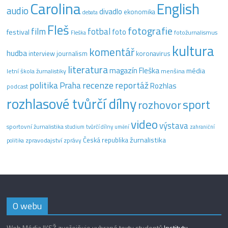
Carolina
English
audio
divadlo
ekonomika
debata
Fleš
fotografie
film
fotbal
festival
foto
fotožurnalismus
Fleška
kultura
komentář
hudba
interview
journalism
koronavirus
literatura
magazín Fleška
média
letní škola žurnalistiky
menšina
recenze
politika
reportáž
Praha
Rozhlas
podcast
rozhlasové tvůrčí dílny
sport
rozhovor
video
výstava
sportovní žurnalistika
tvůrčí dílny
studium
umění
zahraniční
žurnalistika
Česká republika
zpravodajství
zprávy
politika
O webu
Web Média IKSŽ zveřejňuje vybrané texty studentů
Institutu