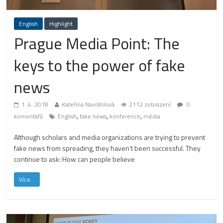
English
Highlight
Prague Media Point: The
keys to the power of fake
news
1. 4. 2018
Kateřina Navrátilová
2112 zobrazení
0
,
,
,
komentářů
English
fake news
konference
média
Although scholars and media organizations are trying to prevent
fake news from spreading, they haven’t been successful. They
continue to ask: How can people believe
Více...