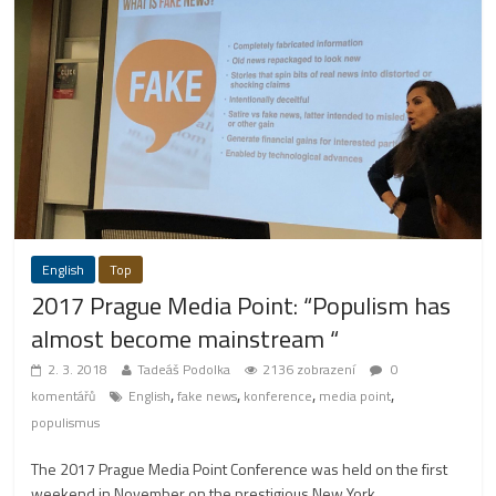
English
Top
2017 Prague Media Point: “Populism has
almost become mainstream “
2. 3. 2018
Tadeáš Podolka
2136 zobrazení
0
,
,
,
,
komentářů
English
fake news
konference
media point
populismus
The 2017 Prague Media Point Conference was held on the first
weekend in November on the prestigious New York