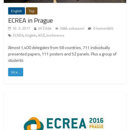
English
Top
ECREA in Prague
10. 3. 2017
Jiří Čihák
2684 zobrazení
0 komentářů
,
,
,
ECREA
English
IKSŽ
konference
Almost 1,400 delegates from 58 countries, 711 individually
presented papers, 111 posters and 52 panels. Plus a group of
students
Více...