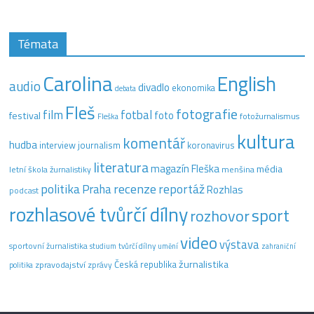
Témata
Carolina
English
audio
divadlo
ekonomika
debata
Fleš
fotografie
film
fotbal
festival
foto
fotožurnalismus
Fleška
kultura
komentář
hudba
interview
journalism
koronavirus
literatura
magazín Fleška
média
letní škola žurnalistiky
menšina
recenze
politika
reportáž
Praha
Rozhlas
podcast
rozhlasové tvůrčí dílny
sport
rozhovor
video
výstava
sportovní žurnalistika
tvůrčí dílny
studium
umění
zahraniční
žurnalistika
Česká republika
zpravodajství
zprávy
politika