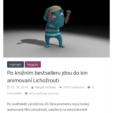
Highlight
Magazín
Po knižním bestselleru jdou do kin
animovaní Lichožrouti
25. 10. 2016
Matyáš Křimský
2702 zobrazení
0
,
,
komentářů
kino
kultura
recenze
Po sedmileté výrobě má 20. října premiéru nový český
animovaný film Lichožrouti, založený na mezinárodně