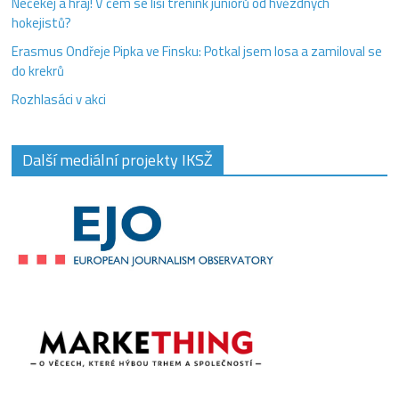
Nečekej a hraj! V čem se liší trénink juniorů od hvězdných
hokejistů?
Erasmus Ondřeje Pipka ve Finsku: Potkal jsem losa a zamiloval se
do krekrů
Rozhlasáci v akci
Další mediální projekty IKSŽ