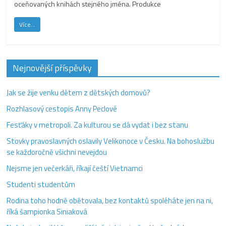
oceňovaných knihách stejného jména. Produkce
Více...
Nejnovější příspěvky
Jak se žije venku dětem z dětských domovů?
Rozhlasový cestopis Anny Peclové
Fesťáky v metropoli. Za kulturou se dá vydat i bez stanu
Stovky pravoslavných oslavily Velikonoce v Česku. Na bohoslužbu
se každoročně všichni nevejdou
Nejsme jen večerkáři, říkají čeští Vietnamci
Studenti studentům
Rodina toho hodně obětovala, bez kontaktů spoléháte jen na ni,
říká šampionka Siniaková