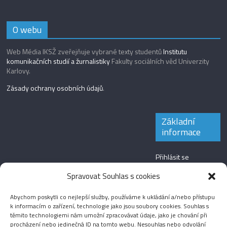
O webu
Web Média IKSŽ zveřejňuje vybrané texty studentů
Institutu
komunikačních studií a žurnalistiky
Fakulty sociálních věd Univerzity
Karlovy.
Zásady ochrany osobních údajů
.
Základní
informace
Přihlásit se
Zdroj kanálů
Spravovat Souhlas s cookies
(příspěvky)
Abychom poskytli co nejlepší služby, používáme k ukládání a/nebo přístupu
Kanál komentářů
k informacím o zařízení, technologie jako jsou soubory cookies. Souhlas s
těmito technologiemi nám umožní zpracovávat údaje, jako je chování při
Česká lokalizace
procházení nebo jedinečná ID na tomto webu. Nesouhlas nebo odvolání