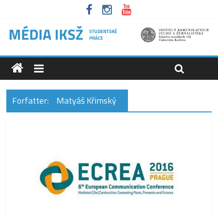
Forfatter:
Matyáš Křimský