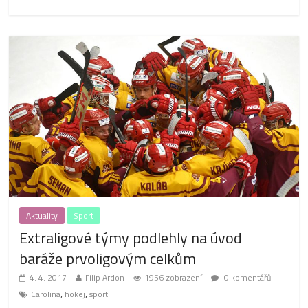
Aktuality
Sport
Extraligové týmy podlehly na úvod
baráže prvoligovým celkům
4. 4. 2017
Filip Ardon
1956 zobrazení
0 komentářů
,
,
Carolina
hokej
sport