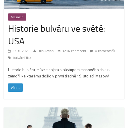
Magazín
Historie bulváru ve světě:
USA
23. 6. 2021
Filip Ardon
3214 zobrazení
0 komentářů
bulvární tisk
Historie bulváru je úzce spjata s nástupem masového tisku v
zámoří, ke kterému došlo v první třetině 19. století. Masový
Více...