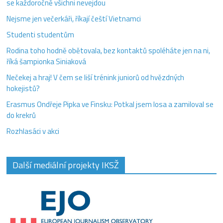
se každoročně všichni nevejdou
Nejsme jen večerkáři, říkají čeští Vietnamci
Studenti studentům
Rodina toho hodně obětovala, bez kontaktů spoléháte jen na ni,
říká šampionka Siniaková
Nečekej a hraj! V čem se liší trénink juniorů od hvězdných
hokejistů?
Erasmus Ondřeje Pipka ve Finsku: Potkal jsem losa a zamiloval se
do krekrů
Rozhlasáci v akci
Další mediální projekty IKSŽ