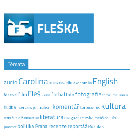
Témata
Carolina
English
audio
divadlo
ekonomika
debata
Fleš
fotografie
film
fotbal
festival
foto
fotožurnalismus
Fleška
kultura
komentář
hudba
interview
journalism
koronavirus
literatura
magazín Fleška
média
letní škola žurnalistiky
menšina
recenze
politika
reportáž
Praha
Rozhlas
podcast