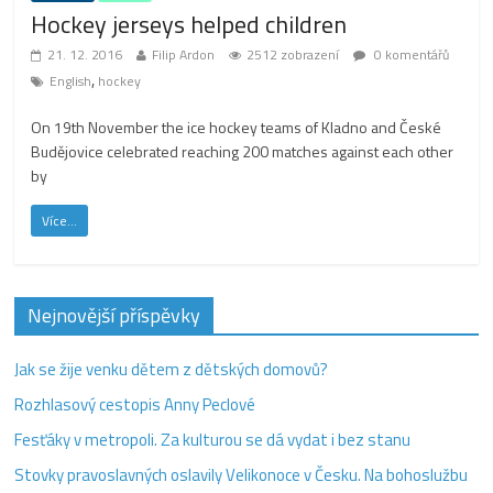
Hockey jerseys helped children
21. 12. 2016
Filip Ardon
2512 zobrazení
0 komentářů
,
English
hockey
On 19th November the ice hockey teams of Kladno and České
Budějovice celebrated reaching 200 matches against each other
by
Více...
Nejnovější příspěvky
Jak se žije venku dětem z dětských domovů?
Rozhlasový cestopis Anny Peclové
Fesťáky v metropoli. Za kulturou se dá vydat i bez stanu
Stovky pravoslavných oslavily Velikonoce v Česku. Na bohoslužbu