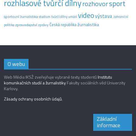
rozhlasové tvůrčí dílny
sport
rozhovor
video
výstava
sportovní žurnalistika
tvůrčí dílny
studium
umění
zahraniční
žurnalistika
Česká republika
zpravodajství
zprávy
politika
O webu
Web Média IKSŽ zveřejňuje vybrané texty studentů
Institutu
komunikačních studií a žurnalistiky
Fakulty sociálních věd Univerzity
Karlovy.
Zásady ochrany osobních údajů
.
Základní
informace