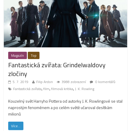
Magazín
Top
Fantastická zvířata: Grindelwaldovy
zločiny
5. 7. 2019
Filip Ardon
3988 zobrazení
0 komentářů
,
,
,
Fantastická zvířata
film
filmová kritika
J. K. Rowling
Kouzelný svět Harryho Pottera od autorky J. K. Rowlingové se stal
naprostým fenoménem a po celém světě učaroval desítkám
milionů
Více...