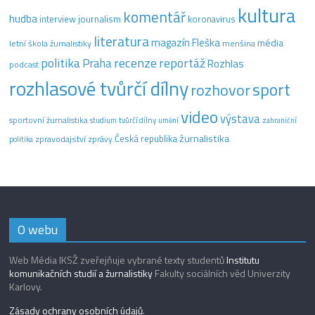
kultura
komentář
hudba
interview
journalism
koronavirus
literatura
magazín Fleška
média
letní škola žurnalistiky
menšina
recenze
politika
reportáž
Praha
Rozhlas
podcast
rozhlasové tvůrčí dílny
sport
rozhovor
video
výstava
sportovní žurnalistika
tvůrčí dílny
studium
umění
zahraniční
žurnalistika
Česká republika
zpravodajství
zprávy
politika
O webu
Web Média IKSŽ zveřejňuje vybrané texty studentů
Institutu
komunikačních studií a žurnalistiky
Fakulty sociálních věd Univerzity
Karlovy.
Zásady ochrany osobních údajů
.