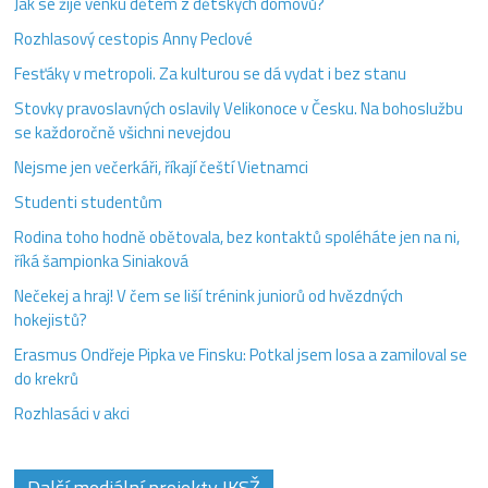
Jak se žije venku dětem z dětských domovů?
Rozhlasový cestopis Anny Peclové
Fesťáky v metropoli. Za kulturou se dá vydat i bez stanu
Stovky pravoslavných oslavily Velikonoce v Česku. Na bohoslužbu
se každoročně všichni nevejdou
Nejsme jen večerkáři, říkají čeští Vietnamci
Studenti studentům
Rodina toho hodně obětovala, bez kontaktů spoléháte jen na ni,
říká šampionka Siniaková
Nečekej a hraj! V čem se liší trénink juniorů od hvězdných
hokejistů?
Erasmus Ondřeje Pipka ve Finsku: Potkal jsem losa a zamiloval se
do krekrů
Rozhlasáci v akci
Další mediální projekty IKSŽ