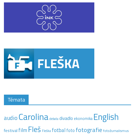
Témata
Carolina
English
audio
divadlo
ekonomika
debata
Fleš
fotografie
film
fotbal
festival
foto
fotožurnalismus
Fleška