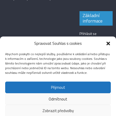
Základní
informace
Přihlásit se
Zdroj kanálů
Spravovat Souhlas s cookies
(příspěvky)
Abychom poskytli co nejlepší služby, používáme k ukládání a/nebo přístupu
Kanál komentářů
k informacím o zařízení, technologie jako jsou soubory cookies. Souhlas s
těmito technologiemi nám umožní zpracovávat údaje, jako je chování při
Česká lokalizace
procházení nebo jedinečná ID na tomto webu. Nesouhlas nebo odvolání
souhlasu může nepříznivě ovlivnit určité vlastnosti a funkce.
Přijmout
Odmítnout
Aktuality
Magazín
Fotografie
Audio
Video
English
Sport
Menšinová témata
Copyright © 2026
Média IKSŽ
. All rights reserved.
Zobrazit předvolby
Theme: ColorMag Pro by
ThemeGrill
. Drevet av
WordPress
.