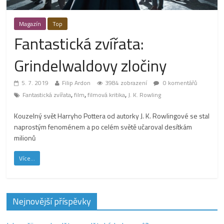
Magazín
Top
Fantastická zvířata:
Grindelwaldovy zločiny
5. 7. 2019
Filip Ardon
3984 zobrazení
0 komentářů
,
,
,
Fantastická zvířata
film
filmová kritika
J. K. Rowling
Kouzelný svět Harryho Pottera od autorky J. K. Rowlingové se stal
naprostým fenoménem a po celém světě učaroval desítkám
milionů
Více...
Nejnovější příspěvky