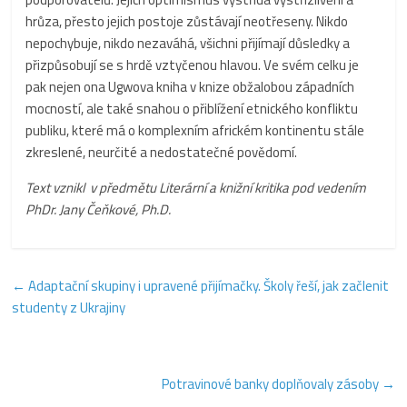
hrůza, přesto jejich postoje zůstávají neotřeseny. Nikdo
nepochybuje, nikdo nezaváhá, všichni přijímají důsledky a
přizpůsobují se s hrdě vztyčenou hlavou. Ve svém celku je
pak nejen ona Ugwova kniha v knize obžalobou západních
mocností, ale také snahou o přiblížení etnického konfliktu
publiku, které má o komplexním africkém kontinentu stále
zkreslené, neurčité a nedostatečné povědomí.
Text vznikl v předmětu Literární a knižní kritika pod vedením
PhDr. Jany Čeňkové, Ph.D.
←
Adaptační skupiny i upravené přijímačky. Školy řeší, jak začlenit
studenty z Ukrajiny
Potravinové banky doplňovaly zásoby
→