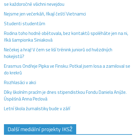
se každoročně všichni nevejdou
Nejsme jen večerkáři, říkají čeští Vietnamci
Studenti studentům
Rodina toho hodně obětovala, bez kontaktů spoléháte jen na ni,
říká šampionka Siniaková
Nečekej a hraj! V čem se liší trénink juniorů od hvězdných
hokejistů?
Erasmus Ondřeje Pipka ve Finsku: Potkal jsem losa a zamiloval se
do krekrů
Rozhlasáci v akci
Díky školním pracím je dnes stipendistkou Fondu Daniela Anýže.
Úspěšná Anna Peclová
Letní škola žurnalistiky bude v září
Další mediální projekty IKSŽ