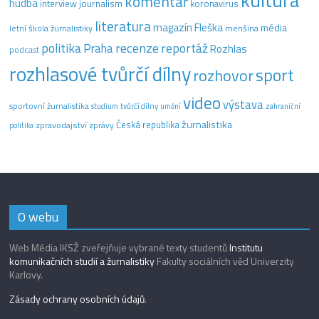
kultura
komentář
hudba
interview
journalism
koronavirus
literatura
magazín Fleška
média
letní škola žurnalistiky
menšina
recenze
politika
reportáž
Praha
Rozhlas
podcast
rozhlasové tvůrčí dílny
sport
rozhovor
video
výstava
sportovní žurnalistika
tvůrčí dílny
studium
umění
zahraniční
žurnalistika
Česká republika
zpravodajství
zprávy
politika
O webu
Web Média IKSŽ zveřejňuje vybrané texty studentů
Institutu
komunikačních studií a žurnalistiky
Fakulty sociálních věd Univerzity
Karlovy.
Zásady ochrany osobních údajů
.