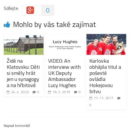
Sdílejte:
0
Mohlo by vás také zajímat
Židé na
VIDEO: An
Karlovka
Klatovsku: Děti
interview with
obhájila titul a
si směly hrát
UK Deputy
pošesté
jen u synagogy
Ambassador
ovládla
a na hřbitově
Lucy Hughes
Hokejovou
bitvu
24. 4. 2023
0
16. 5. 2019
0
11. 11. 2017
0
Napsat komentář