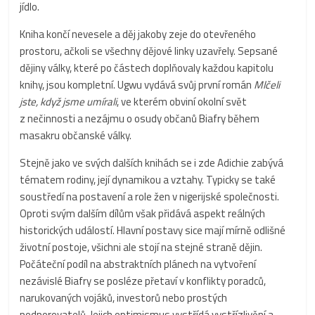
jídlo.
Kniha končí nevesele a děj jakoby zeje do otevřeného
prostoru, ačkoli se všechny dějové linky uzavřely. Sepsané
dějiny války, které po částech doplňovaly každou kapitolu
knihy, jsou kompletní. Ugwu vydává svůj první román
Mlčeli
jste, když jsme umírali
, ve kterém obviní okolní svět
z nečinnosti a nezájmu o osudy občanů Biafry během
masakru občanské války.
Stejně jako ve svých dalších knihách se i zde Adichie zabývá
tématem rodiny, její dynamikou a vztahy. Typicky se také
soustředí na postavení a role žen v nigerijské společnosti.
Oproti svým dalším dílům však přidává aspekt reálných
historických událostí. Hlavní postavy sice mají mírně odlišné
životní postoje, všichni ale stojí na stejné straně dějin.
Počáteční podíl na abstraktních plánech na vytvoření
nezávislé Biafry se posléze přetaví v konflikty poradců,
narukovaných vojáků, investorů nebo prostých
podporovatelů. Jejich optimismus vystřídá vystřízlivění a