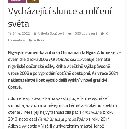
Vycházející slunce a mlčení
světa
24. 4. 2022
Alžbeta Součková
1365 zobrazení
0
komentářů
kultura
Nigerijsko-americká autorka Chimamanda Ngozi Adichie se ve
svém díle z roku 2006
Půl žlutého slunce
věnuje tématu
nigerijské občanské války. Kniha v češtině vyšla původně
v roce 2008 a po vyprodání obtížně dostupná. Až v roce 2021
nakladatelství Host vydalo další vydání v nové grafické
úpravě.
Adichie je spisovatelka na vzestupu, její knihy vycházejí
v mnoha jazycích a přinášejí nová témata širokému spektru
čtenářů. Mezi její nejvýraznější díla patří
Amerikána
z roku
2013, nebo esej
Feminismus je pro každého
z roku 2014.
Adichie vyrostla v Nigérii v univerzitním městě, jehož