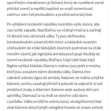
specifickým charakterem je Richard, který do rozdělené země
přichází zvenčí a nepříliš úspěšně se snaží zorientovat,
zatímco sám čelí předsudkům a prožívá autorský blok.
Po vyhlášení nezávislé republiky na krátko vyšlo slunce, aby
zas rychle zapadlo. Nad Biafrou se stahují mračna a začínají
tři dlouhé roky občanské války. Ty jsou definovány
bombardováním univerzitních měst a následně nuceným
stěhováním do stále bídnějších životních podmínek na stále
menším území, jak nigerijská armáda postupuje hlouběji do
území nezávislé republiky. Biafřany trápí také hlad, když
Nigérie vyhlásí blokádu.Olanna s rodinou jsou jedni z mnoha,
kteří jsou zasaženi všemi důsledky války. Olanna chce
zabránit odvodu Ugwa do armády. Nakonec se rodina uchýlí ke
Kainene, sestry uzavírají příměří a pokouší se odpustit si své
předchozí zrady a zklamání. Kainene vede azylový dům pro
uprchlíky, Olannaučí a na chvíli se všechno zdá skoro
v pořádku. Válka se blíží ke svému konci, všudypřítomný hlad
však Kainene donutí přejít nelegálně hranice ve snaze sehnat