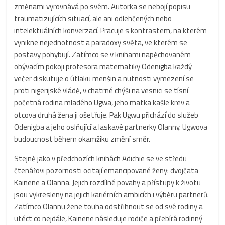
změnami vyrovnává po svém. Autorka se nebojí popisu
traumatizujících situací, ale ani odlehčených nebo
intelektuálních konverzací. Pracuje s kontrastem, na kterém
vynikne nejednotnost a paradoxy světa, ve kterém se
postavy pohybují. Zatímco se v knihami napěchovaném
obývacím pokoji profesora matematiky Odenigba každý
večer diskutuje o útlaku menšin a nutnosti vymezení se
proti nigerijské vládě, v chatrné chýši na vesnici se tísní
početná rodina mladého Ugwa, jeho matka kašle krev a
otcova druhá žena ji ošetřuje. Pak Ugwu přichází do služeb
Odenigba a jeho oslňující a laskavé partnerky Olanny. Ugwova
budoucnost během okamžiku změní směr.
Stejně jako v předchozích knihách Adichie se ve středu
čtenářovi pozornosti ocitají emancipované ženy: dvojčata
Kainene a Olanna. Jejich rozdílné povahy a přístupy k životu
jsou vykresleny na jejich kariérních ambicích i výběru partnerů.
Zatímco Olannu žene touha odstřihnout se od své rodiny a
utéct co nejdále, Kainene následuje rodiče a přebírá rodinný