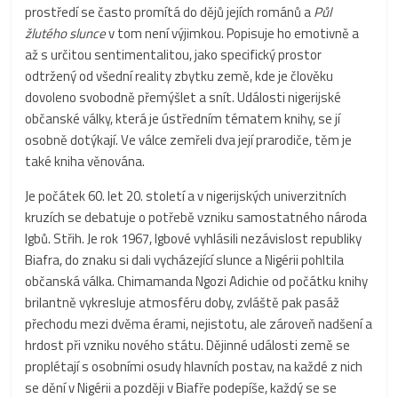
prostředí se často promítá do dějů jejích románů a
Půl
žlutého slunce
v tom není výjimkou. Popisuje ho emotivně a
až s určitou sentimentalitou, jako specifický prostor
odtržený od všední reality zbytku země, kde je člověku
dovoleno svobodně přemýšlet a snít. Události nigerijské
občanské války, která je ústředním tématem knihy, se jí
osobně dotýkají. Ve válce zemřeli dva její prarodiče, těm je
také kniha věnována.
Je počátek 60. let 20. století a v nigerijských univerzitních
kruzích se debatuje o potřebě vzniku samostatného národa
Igbů. Střih. Je rok 1967, Igbové vyhlásili nezávislost republiky
Biafra, do znaku si dali vycházející slunce a Nigérii pohltila
občanská válka. Chimamanda Ngozi Adichie od počátku knihy
brilantně vykresluje atmosféru doby, zvláště pak pasáž
přechodu mezi dvěma érami, nejistotu, ale zároveň nadšení a
hrdost při vzniku nového státu. Dějinné události země se
proplétají s osobními osudy hlavních postav, na každé z nich
se dění v Nigérii a později v Biafře podepíše, každý se se