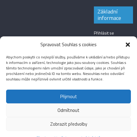
Základní
informace
Přihlásit se
Zdroj kanálů
Spravovat Souhlas s cookies
(příspěvky)
Abychom poskytli co nejlepší služby, používáme k ukládání a/nebo přístupu
Kanál komentářů
k informacím o zařízení, technologie jako jsou soubory cookies. Souhlas s
těmito technologiemi nám umožní zpracovávat údaje, jako je chování při
Česká lokalizace
procházení nebo jedinečná ID na tomto webu. Nesouhlas nebo odvolání
souhlasu může nepříznivě ovlivnit určité vlastnosti a funkce.
Přijmout
Odmítnout
Aktuality
Magazín
Fotografie
Audio
Video
English
Sport
Menšinová témata
Copyright © 2026
Média IKSŽ
. All rights reserved.
Zobrazit předvolby
Theme: ColorMag Pro by
ThemeGrill
. Drevet av
WordPress
.