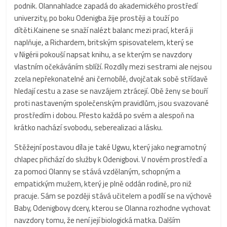
podnik. Olannahladce zapadá do akademického prostředí
univerzity, po boku Odenigba žije prostěji a touží po
dítěti.Kainene se snaží nalézt balanc mezi prací, která ji
naplňuje, a Richardem, britským spisovatelem, který se
v Nigérii pokouší napsat knihu, a se kterým se navzdory
vlastním očekáváním sblíží. Rozdíly mezi sestrami ale nejsou
zcela nepřekonatelné ani černobílé, dvojčatak sobě střídavě
hledají cestu a zase se navzájem ztrácejí. Obě ženy se bouří
proti nastaveným společenským pravidlům, jsou svazované
prostředím i dobou. Přesto každá po svém a alespoň na
krátko nachází svobodu, seberealizaci a lásku.
Stěžejní postavou díla je také Ugwu, který jako negramotný
chlapec přichází do služby k Odenigbovi. V novém prostředí a
za pomoci Olanny se stává vzdělaným, schopným a
empatickým mužem, který je plně oddán rodině, pro niž
pracuje. Sám se později stává učitelem a podílí se na výchově
Baby, Odenigbovy dcery, kterou se Olanna rozhodne vychovat
navzdory tomu, že není její biologická matka. Dalším