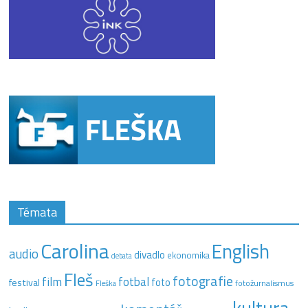
Témata
Carolina
English
audio
divadlo
ekonomika
debata
Fleš
fotografie
film
fotbal
festival
foto
fotožurnalismus
Fleška