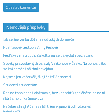
Nejnovější příspěvky
Jak se žije venku dětem z dětských domovů?
Rozhlasový cestopis Anny Peclové
Fesťáky v metropoli. Za kulturou se dá vydat i bez stanu
Stovky pravoslavných oslavily Velikonoce v Česku. Na bohoslužbu
se každoročně všichni nevejdou
Nejsme jen večerkáři, říkají čeští Vietnamci
Studenti studentům
Rodina toho hodně obětovala, bez kontaktů spoléháte jen na ni,
říká šampionka Siniaková
Nečekej a hraj! V čem se liší trénink juniorů od hvězdných
hokejistů?