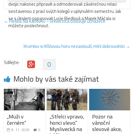
dvojic nakonec připravili a odmoderovali závěrečnou relaci
sestavenou z prací svých kolegů v uplynulém semestru. Jak
se s úkolem popasovali Lucie Riedlová a Marek Máčala si
←
Fleška: Na Karlovku – univerzita oslovuje uchazeče
můžete poslechnout.
Krumlov si Křížovou horu nezaslouží, míní dobrovolníci
→
Sdílejte:
0
Mohlo by vás také zajímat
Projekty IKSZ
·
Editování zpravodajských relací
„Muži v
„Střelci vpravo,
Pozor na
černém“
honci vlevo.“
vánoční
Myslivecká na
slevové akce,
8. 11. 2020
0