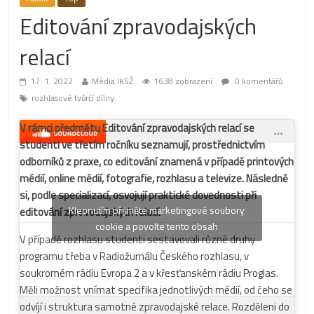
Editování zpravodajských
relací
17. 1. 2022
Média IKSŽ
1638 zobrazení
0 komentářů
rozhlasové tvůrčí dílny
V rámci předmětu Editování zpravodajských relací se
studenti ve třetím ročníku seznamují, prostřednictvím
odborníků z praxe, co editování znamená v případě printových
médií, online médií, fotografie, rozhlasu a televize. Následně
si, podle specializací, osvojují praktické dovednosti při
Klepnutím přijměte marketingové soubory
editování zpravodajských relací.
cookie a povolte tento obsah
V případě rozhlasu studenti sestavovali různé druhy
programu třeba v Radiožurnálu Českého rozhlasu, v
soukromém rádiu Evropa 2 a v křesťanském rádiu Proglas.
Měli možnost vnímat specifika jednotlivých médií, od čeho se
odvíjí i struktura samotné zpravodajské relace. Rozděleni do