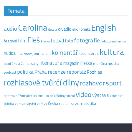
Témata
Carolina
English
audio
divadlo
ekonomika
debata
Fleš
fotografie
film
fotbal
festival
foto
fotožurnalismus
Fleška
kultura
komentář
hudba
interview
journalism
koronavirus
literatura
magazín Fleška
média
letní škola žurnalistiky
menšina
recenze
politika
reportáž
Praha
Rozhlas
podcast
rozhlasové tvůrčí dílny
sport
rozhovor
video
výstava
sportovní žurnalistika
tvůrčí dílny
studium
umění
zahraniční
žurnalistika
Česká republika
zpravodajství
zprávy
politika