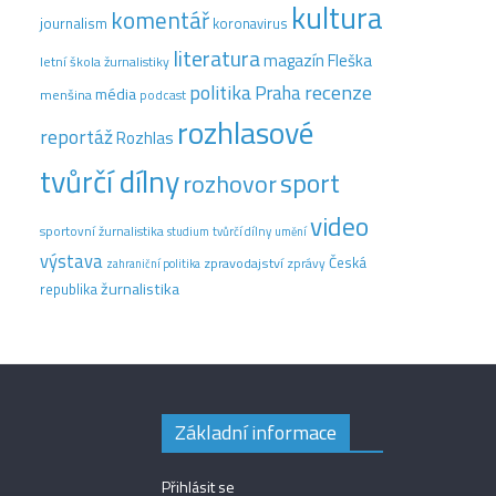
kultura
komentář
journalism
koronavirus
literatura
magazín Fleška
letní škola žurnalistiky
recenze
politika
Praha
média
menšina
podcast
rozhlasové
reportáž
Rozhlas
tvůrčí dílny
sport
rozhovor
video
sportovní žurnalistika
tvůrčí dílny
studium
umění
výstava
Česká
zpravodajství
zprávy
zahraniční politika
žurnalistika
republika
Základní informace
Přihlásit se