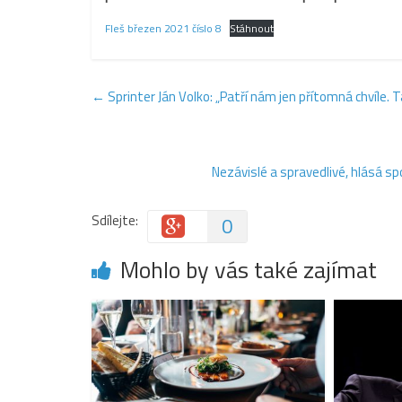
Fleš březen 2021 číslo 8
Stáhnout
←
Sprinter Ján Volko: „Patří nám jen přítomná chvíle. T
Nezávislé a spravedlivé, hlásá sp
Sdílejte:
0
Mohlo by vás také zajímat