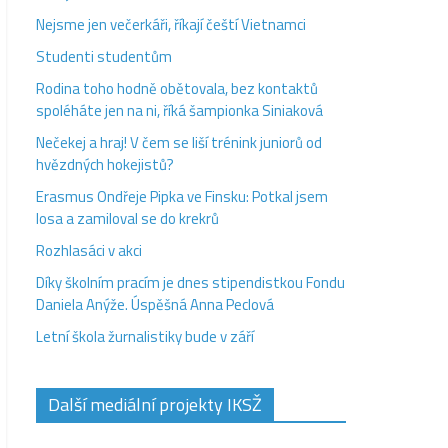
Nejsme jen večerkáři, říkají čeští Vietnamci
Studenti studentům
Rodina toho hodně obětovala, bez kontaktů
spoléháte jen na ni, říká šampionka Siniaková
Nečekej a hraj! V čem se liší trénink juniorů od
hvězdných hokejistů?
Erasmus Ondřeje Pipka ve Finsku: Potkal jsem
losa a zamiloval se do krekrů
Rozhlasáci v akci
Díky školním pracím je dnes stipendistkou Fondu
Daniela Anýže. Úspěšná Anna Peclová
Letní škola žurnalistiky bude v září
Další mediální projekty IKSŽ