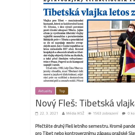
Aktuality
Top
Nový Fleš: Tibetská vlajk
22. 3. 2021
Média IKSŽ
1563 zobrazení
0 ko
Přečtěte druhý Fleš letního semestru. Kromě pandemi
pro Tibet nebo kontroverznímu zápasu pražské Sla