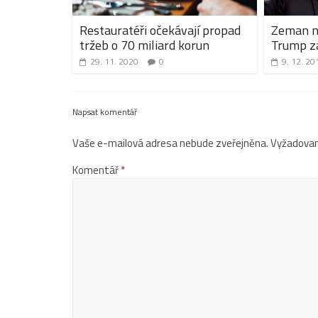
Restauratéři očekávají propad
Zeman na
tržeb o 70 miliard korun
Trump z
29. 11. 2020
0
9. 12. 20
Napsat komentář
Vaše e-mailová adresa nebude zveřejněna.
Vyžadovan
Komentář
*