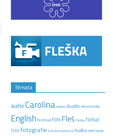
Témata
Carolina
audio
divadlo
ekonomika
debata
English
Fleš
film
fotbal
festival
Fleška
fotografie
hudba
foto
interview
fotožurnalismus