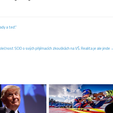
ady a teď.“
olečnost SCIO o svých přijímacích zkouškách na VŠ. Realita je ale jinde