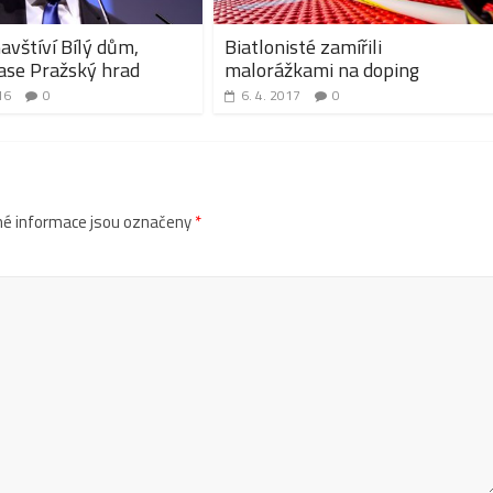
vštíví Bílý dům,
Biatlonisté zamířili
ase Pražský hrad
malorážkami na doping
16
0
6. 4. 2017
0
é informace jsou označeny
*