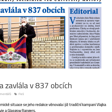
a zavlála v 837 obcích
mentářů
Fleš
cké situace se jeho redakce věnovala i již tradiční kampani Vlajka
vie a Glasgow Rangers.