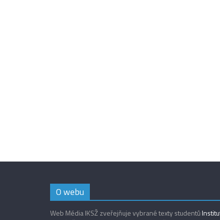
O webu
Web Média IKSŽ zveřejňuje vybrané texty studentů
Instit