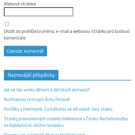
Webová stránka
Uložit do prohlížeče jméno, e-mail a webovou stránku pro budoucí
komentáře.
Nejnovější příspěvky
Jak se žije venku dětem z dětských domovů?
Rozhlasový cestopis Anny Peclové
Fesťáky v metropoli. Za kulturou se dá vydat i bez stanu
Stovky pravoslavných oslavily Velikonoce v Česku. Na bohoslužbu
se každoročně všichni nevejdou
Nejsme jen večerkáři, říkají čeští Vietnamci