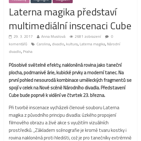
Laterna magika představí
multimediální inscenaci Cube
29. 3. 2017
Anna Musilová
2681 zobrazení
0
,
,
,
,
komentářů
Carolina
divadlo
kultura
Laterna magika
Národní
,
divadlo
Praha
Působivé světelné efekty, nakloněná rovina jako taneční
plocha, podmanivé árie, kubické prvky a moderní tanec. Na
první pohled nesourodá kombinace uměleckých fragmentů se
spojí v celek na Nové scéně Národního divadla. Představení
Cube bude poprvé k vidění ve čtvrtek 23. března.
Při tvorbě inscenace vycházeli členové souboru Laterna
magika z původního principu divadla: úzkého propojení
filmového obrazu a živé akce s využitím vizuálních
prostředků. „Základem scénografie je kromě tvaru kostky i
rovina nakloněná proti hledišti, což je pro tanečníky extrémně