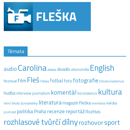
Témata
Carolina
English
audio
divadlo
ekonomika
debata
Fleš
fotografie
film
fotbal
festival
foto
fotožurnalismus
Fleška
kultura
komentář
hudba
interview
journalism
koronavirus
literatura
magazín Fleška
média
letní škola žurnalistiky
menšina
recenze
politika
reportáž
Praha
Rozhlas
podcast
rozhlasové tvůrčí dílny
sport
rozhovor