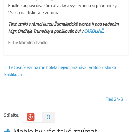
Knolle zodpoví divákům otázky a vyslechnou si připomínky.
Vstup na diskusi je zdarma.
Text vznikl v rámci kurzu Žurnalistická tvorba II
pod vedením
Mgr. Ondřeje Trunečky a publikován byl v
CAROLINĚ
.
Foto:
Národní divadlo
←
Letošní sezona mě bolela nejvíc, přiznává rychlobruslařka
Sáblíková
Fleš 24/8
→
Sdílejte:
0
Mohlo by vás také zajímat