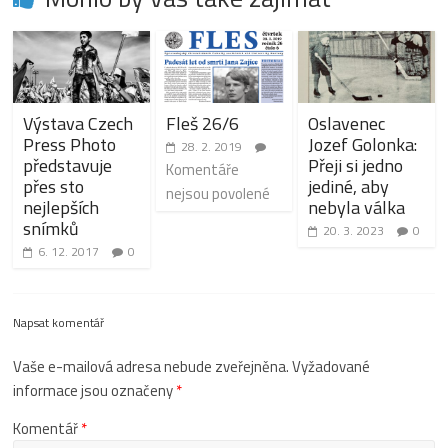
Výstava Czech
Fleš 26/6
Oslavenec
Press Photo
Jozef Golonka:
28. 2. 2019
představuje
Přeji si jedno
Komentáře
přes sto
jediné, aby
nejsou povolené
nejlepších
nebyla válka
snímků
20. 3. 2023
0
6. 12. 2017
0
Napsat komentář
Vaše e-mailová adresa nebude zveřejněna.
Vyžadované
informace jsou označeny
*
Komentář
*