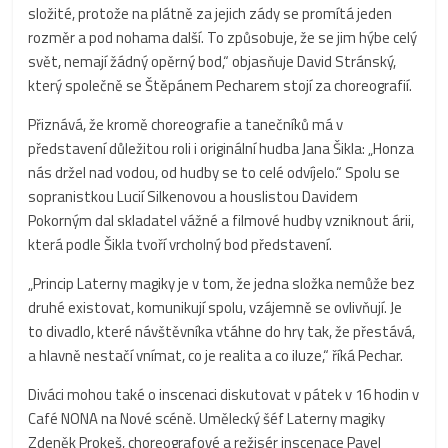
složité, protože na plátně za jejich zády se promítá jeden
rozměr a pod nohama další. To způsobuje, že se jim hýbe celý
svět, nemají žádný opěrný bod,“ objasňuje David Stránský,
který společně se Štěpánem Pecharem stojí za choreografií.
Přiznává, že kromě choreografie a tanečníků má v
představení důležitou roli i originální hudba Jana Šikla: „Honza
nás držel nad vodou, od hudby se to celé odvíjelo.“ Spolu se
sopranistkou Lucií Silkenovou a houslistou Davidem
Pokorným dal skladatel vážné a filmové hudby vzniknout árii,
která podle Šikla tvoří vrcholný bod představení.
„Princip Laterny magiky je v tom, že jedna složka nemůže bez
druhé existovat, komunikují spolu, vzájemně se ovlivňují. Je
to divadlo, které návštěvníka vtáhne do hry tak, že přestává,
a hlavně nestačí vnímat, co je realita a co iluze,“ říká Pechar.
Diváci mohou také o inscenaci diskutovat v pátek v 16 hodin v
Café NONA na Nové scéně. Umělecký šéf Laterny magiky
Zdeněk Prokeš, choreografové a režisér inscenace Pavel