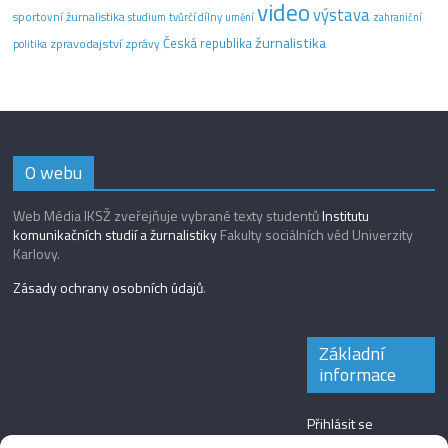
video
výstava
sportovní žurnalistika
tvůrčí dílny
studium
umění
zahraniční
žurnalistika
Česká republika
zpravodajství
zprávy
politika
O webu
Web Média IKSŽ zveřejňuje vybrané texty studentů
Institutu
komunikačních studií a žurnalistiky
Fakulty sociálních věd Univerzity
Karlovy.
Zásady ochrany osobních údajů
.
Základní
informace
Přihlásit se