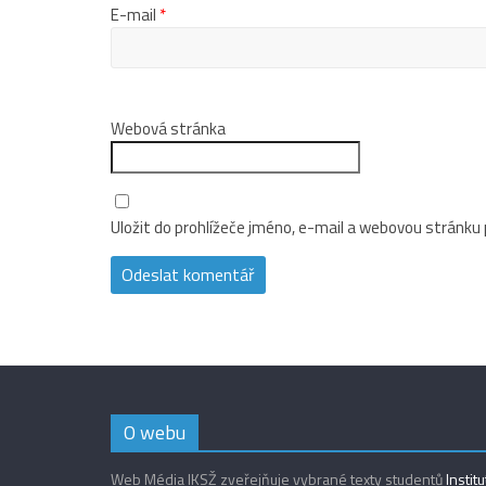
E-mail
*
Webová stránka
Uložit do prohlížeče jméno, e-mail a webovou stránku
O webu
Web Média IKSŽ zveřejňuje vybrané texty studentů
Instit