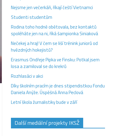
Nejsme jen večerkáři, říkají čeští Vietnamci
Studenti studentům
Rodina toho hodně obětovala, bez kontaktů
spoléháte jen na ni, říká šampionka Siniaková
Nečekej a hraj! V čem se liší trénink juniorů od
hvězdných hokejistů?
Erasmus Ondřeje Pipka ve Finsku: Potkal jsem
losa a zamiloval se do krekrů
Rozhlasáci v akci
Díky školním pracím je dnes stipendistkou Fondu
Daniela Anýže. Úspěšná Anna Peclová
Letní škola žurnalistiky bude v září
Další mediální projekty IKSŽ