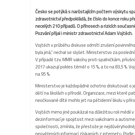
Česko se potýká s narůstajícím počtem výskytu spa
zdravotnictví předpokládá, že číslo do konce roku př
necelých 210 případů. O přínosech a rizicích současné
Pozvání přijal i ministr zdravotnictví Adam Vojtěch.
Vojtěch v průběhu diskuse odmítl zrušení povinného
byla jiná,“ nechal se slyšet. Ministerstvo za posledníc
V případě tzv. MMR vakcíny proti spalničkám, příuš
2017 ukazují pokles téměř o 15 %, a to na 83,5 %. Voj
na 95 %.
Ministerstvo je každopádně ochotno diskutovat o j
dětí na školách v přírodě. Organizace, mezi které pat
neočkované dítě mohlo jet na pětidenní školu v přírodě
Vojtěch mimo jiné poukázal na důležitou roli médií 
dezinformací je spojitost mezi vakcínami a autis
společnosti, zmínila, že přestože je nejdůvěryhodně
neověřených informací získaných z internetu. Podle n