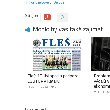
←
For the Love of Deitch
Sdílejte:
0
Mohlo by vás také zajímat
Fleš: 17. listopad a podpora
Problem
LGBTQ+ v Kataru
výdajů v
ekonomic
30. 11. 2022
0
11. 1. 20
Napsat komentář