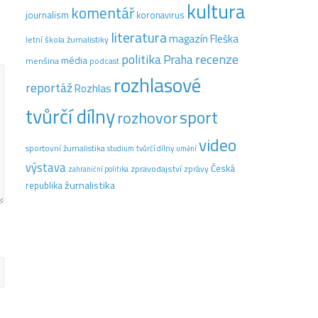
kultura
komentář
journalism
koronavirus
literatura
magazín Fleška
letní škola žurnalistiky
recenze
politika
Praha
média
menšina
podcast
rozhlasové
reportáž
Rozhlas
tvůrčí dílny
sport
rozhovor
video
sportovní žurnalistika
tvůrčí dílny
studium
umění
výstava
Česká
zpravodajství
zprávy
zahraniční politika
žurnalistika
republika