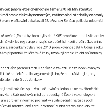
lniček. Jenom letos onemocnělo téměř 370 lidí. Ministerstvo
ekročí hranici tisícovky nemocných, zatímco vloni statistiky evidovaly
 praxe v očkování debatovali 28. března v Senátu politici a odborníci.
 očkování. „Pokud bychom byli v době 98% proočkovanosti, situace by
h několik let registruje snižující se počet lidí, kteří prošli očkováním.
nicím a zarděnkám byla v roce 2010 proočkovanost 98 %. Údaje z roku
těch připomněl, že lékařské kruhy uznávají hranici kolektivní imunity
ednotlivých parametrech. Například o zákazu účasti neočkovaných
ří také spolek Rozalio, argumentují tím, že postrádá logiku, aby
, ale na delší pobyt nikoliv.
v boji proti mýtům spjatým s očkováním. Jednou z nejrozšířenějších
mem. Hana Cabrnochová, místopředsedkyně České vakcinologické
jším zdrojem informací pro matky stále pediatr, narůstá podíl
í chybí garantovaný zdroj informací. Ministerstvo slibovalo, že