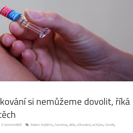
kování si nemůžeme dovolit, říká
jtěch
,
,
,
,
,
,
0 komentářů
Adam Vojtěch
Carolina
děti
očkování
schůze
Senát