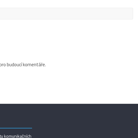
 pro budoucí komentáře.
utu komunikačních