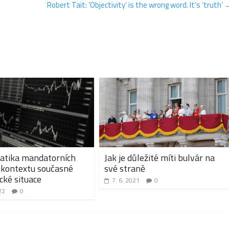
Robert Tait: ‘Objectivity’ is the wrong word. It’s ‘truth’
atika mandatorních
Jak je důležité míti bulvár na
 kontextu současné
své straně
ké situace
7. 6. 2021
0
22
0