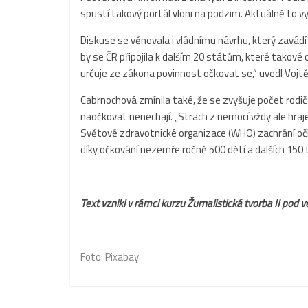
spustí takový portál vloni na podzim. Aktuálně to v
Diskuse se věnovala i vládnímu návrhu, který zavádí
by se ČR připojila k dalším 20 státům, které takové 
určuje ze zákona povinnost očkovat se,“ uvedl Vojtě
Cabrnochová zmínila také, že se zvyšuje počet rodičů
naočkovat nenechají. „Strach z nemocí vždy ale hraje
Světové zdravotnické organizace (WHO) zachrání očko
díky očkování nezemře ročně 500 dětí a dalších 150 
Text vznikl v rámci kurzu Žurnalistická tvorba II
pod v
Foto:
Pixabay