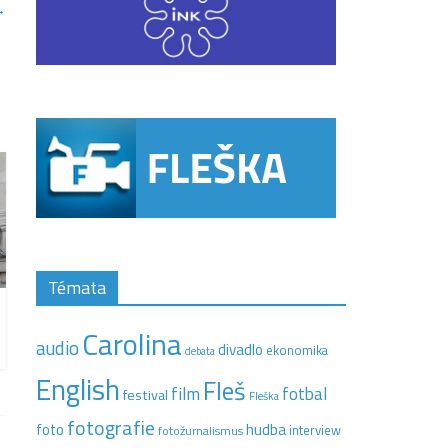
→
Témata
Carolina
audio
divadlo
ekonomika
debata
English
Fleš
film
fotbal
festival
Fleška
fotografie
hudba
foto
interview
fotožurnalismus