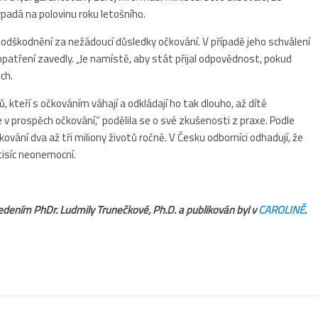
ypadá na polovinu roku letošního.
 odškodnění za nežádoucí důsledky očkování. V případě jeho schválení
opatření zavedly. „Je namístě, aby stát přijal odpovědnost, pokud
ch.
, kteří s očkováním váhají a odkládají ho tak dlouho, až dítě
 v prospěch očkování,“ podělila se o své zkušenosti z praxe. Podle
vání dva až tři miliony životů ročně. V Česku odborníci odhadují, že
tisíc neonemocní.
edením
PhDr. Ludmily Trunečkové, Ph.D. a publikován byl v
CAROLINĚ
.