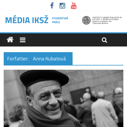
Forfatter:
Anna Kubatová