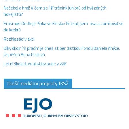
Nečekej a hraj! V čem se liší trénink juniorů od hvězdných
hokejistů?
Erasmus Ondřeje Pipka ve Finsku: Potkal jsem losa a zamiloval se
do krekrů
Rozhlasáci v akci
Díky školním pracím je dnes stipendistkou Fondu Daniela Anýže.
Úspěšná Anna Peclová
Letní škola žurnalistiky bude v září
Další mediální projekty IKSŽ