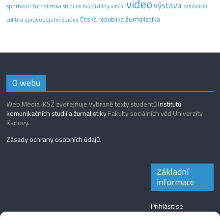
video
výstava
sportovní žurnalistika
tvůrčí dílny
studium
umění
zahraniční
žurnalistika
Česká republika
zpravodajství
zprávy
politika
O webu
Web Média IKSŽ zveřejňuje vybrané texty studentů
Institutu
komunikačních studií a žurnalistiky
Fakulty sociálních věd Univerzity
Karlovy.
Zásady ochrany osobních údajů
.
Základní
informace
Přihlásit se