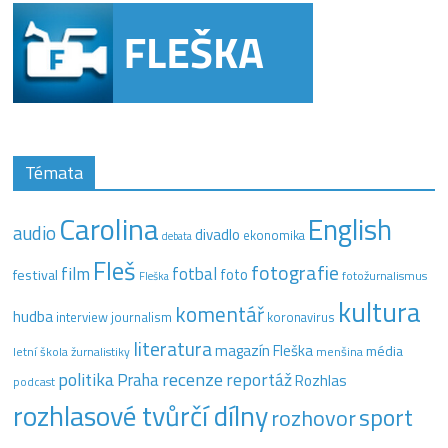
Témata
Carolina
English
audio
divadlo
ekonomika
debata
Fleš
fotografie
film
fotbal
festival
foto
fotožurnalismus
Fleška
kultura
komentář
hudba
interview
journalism
koronavirus
literatura
magazín Fleška
média
letní škola žurnalistiky
menšina
recenze
politika
reportáž
Praha
Rozhlas
podcast
rozhlasové tvůrčí dílny
sport
rozhovor