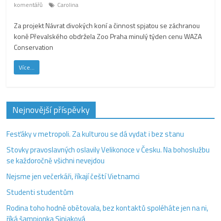
komentářů
Carolina
Za projekt Návrat divokých koní a činnost spjatou se záchranou
koně Převalského obdržela Zoo Praha minulý týden cenu WAZA
Conservation
Více...
Nejnovější příspěvky
Fesťáky v metropoli. Za kulturou se dá vydat i bez stanu
Stovky pravoslavných oslavily Velikonoce v Česku. Na bohoslužbu
se každoročně všichni nevejdou
Nejsme jen večerkáři, říkají čeští Vietnamci
Studenti studentům
Rodina toho hodně obětovala, bez kontaktů spoléháte jen na ni,
říká šampionka Siniaková