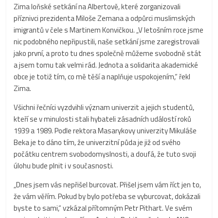
Zima loňské setkání na Albertově, které zorganizovali
příznivci prezidenta Miloše Zemana a odpůrci muslimských
imigrantů v čele s Martinem Konvičkou. „V letošním roce jsme
nic podobného nepřipustili, naše setkání jsme zaregistrovali
jako první, a proto tu dnes společně můžeme svobodně stát
a jsem tomu tak velmi rád. Jednota a solidarita akademické
obce je totiž tím, co mě těší a naplňuje uspokojením,“ řekl
Zima.
Všichni řečníci vyzdvihli význam univerzit a jejich studentů,
kteří se v minulosti stali hybateli zásadních událostí roků
1939 a 1989. Podle rektora Masarykovy univerzity Mikuláše
Beka je to dáno tím, že univerzitní půda je již od svého
počátku centrem svobodomyslnosti, a doufá, že tuto svoji
úlohu bude plnit i v současnosti.
„Dnes jsem vás nepřišel burcovat. Přišel jsem vám říct jen to,
že vám věřím. Pokud by bylo potřeba se vyburcovat, dokázali
byste to sami,“ vzkázal přítomným Petr Pithart. Ve svém