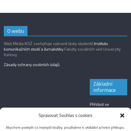
O webu
Web Média IKSŽ zveřejňuje vybrané texty studentů
Institutu
komunikačních studií a žurnalistiky
Fakulty sociálních věd Univerzity
Karlovy.
Zásady ochrany osobních údajů
.
Základní
informace
Přihlásit se
Zdroj kanálů
Spravovat Souhlas s cookies
(příspěvky)
Abychom poskytli co nejlepší služby, používáme k ukládání a/nebo přístupu
Kanál komentářů