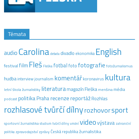
Témata
Carolina
English
audio
divadlo
ekonomika
debata
Fleš
fotografie
film
fotbal
festival
foto
fotožurnalismus
Fleška
kultura
komentář
hudba
interview
journalism
koronavirus
literatura
magazín Fleška
média
letní škola žurnalistiky
menšina
recenze
politika
reportáž
Praha
Rozhlas
podcast
rozhlasové tvůrčí dílny
sport
rozhovor
video
výstava
sportovní žurnalistika
tvůrčí dílny
studium
umění
zahraniční
žurnalistika
Česká republika
zpravodajství
zprávy
politika