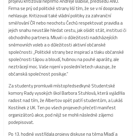
projevu kritizoval nepřímo Andreje Babiše, předsedu ANO.
Firma se prý od politické strany liší tím, že se v ní doopravdy
nehlasuje. Kritizoval také vládní politiky za zahraniční
směřování ČR nebo neochotu Čechů respektovat pravidla a
jejich snahu neustále hledat cestu, jak ošidit stát, instituci či
obchodního partnera. Mluvil i o důležitosti nadcházejících
sněmovních voleb a o důležitosti aktivní občanské
společnosti: „Politické strany bez inspirací a tlaku občanské
společnosti tápou a bloudí, hubnou na pouhé aparáty, ale
neztrácejí moc. Vaše rojení v poslední letech ukazuje, že
občanská společnost posiluje.“
Za studenty promluvili místopředsedkyně Studentské
komory Rady vysokých škol Barbora Stuhlová, která vyjádřila
radost nad tím, že Albertov opět patří studentům, a Lukáš
Kostínek z UK. Ten po všech projevech přečetl manifest
organizátorů akce, pod nějž se mohli následně zájemci
podepisovat.
Po 13. hodině vystřídala projevy diskuse na téma Mladí a