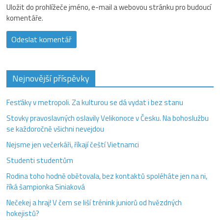
Uložit do prohlížeče jméno, e-mail a webovou stránku pro budoucí
komentáře.
Nejnovější příspěvky
Fesťáky v metropoli. Za kulturou se dá vydat i bez stanu
Stovky pravoslavných oslavily Velikonoce v Česku. Na bohoslužbu
se každoročně všichni nevejdou
Nejsme jen večerkáři, říkají čeští Vietnamci
Studenti studentům
Rodina toho hodně obětovala, bez kontaktů spoléháte jen na ni,
říká šampionka Siniaková
Nečekej a hraj! V čem se liší trénink juniorů od hvězdných
hokejistů?