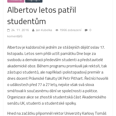
Albertov letos patřil
studentům
24. 11. 2016
Jan Kubelka
1966 zobrazení
0
komentářů
Albertov je každoročně jedním ze stěžejních dějišť oslav 17.
listopadu. Letos sem přišli uctít památku Dne boje za
svobodu a demokracii především studenti a představitelé
akademické obce. Během programu promluvili jak rektoři, tak
zástupci studentů, ale například i polistopadový premiér a
dnes docent Právnické fakulty UK Petr Pithart. Řečníci hovořili
o událostech před 77 a 27 lety, nejvíce však svá slova
směřovali k současnému dění ve společnosti a politice.
Organizace akce se zhostili studentská část Akademického
senátu UK, studenti a studentské spolky.
Hned na začátku připomněl rektor Univerzity Karlovy Tomáš