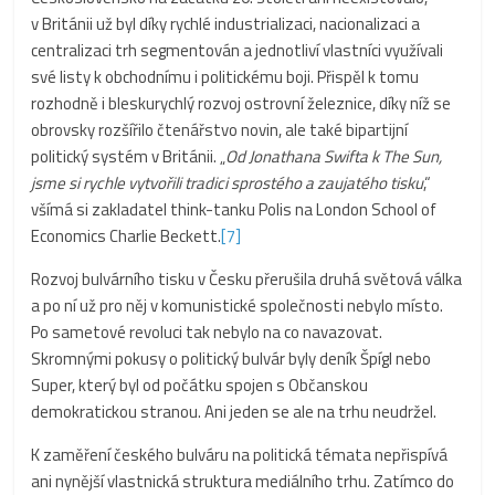
v Británii už byl díky rychlé industrializaci, nacionalizaci a
centralizaci trh segmentován a jednotliví vlastníci využívali
své listy k obchodnímu i politickému boji. Přispěl k tomu
rozhodně i bleskurychlý rozvoj ostrovní železnice, díky níž se
obrovsky rozšířilo čtenářstvo novin, ale také bipartijní
politický systém v Británii. „
Od Jonathana Swifta k The Sun,
jsme si rychle vytvořili tradici sprostého a zaujatého tisku
,“
všímá si zakladatel think-tanku Polis na London School of
Economics Charlie Beckett.
[7]
Rozvoj bulvárního tisku v Česku přerušila druhá světová válka
a po ní už pro něj v komunistické společnosti nebylo místo.
Po sametové revoluci tak nebylo na co navazovat.
Skromnými pokusy o politický bulvár byly deník Špígl nebo
Super, který byl od počátku spojen s Občanskou
demokratickou stranou. Ani jeden se ale na trhu neudržel.
K zaměření českého bulváru na politická témata nepřispívá
ani nynější vlastnická struktura mediálního trhu. Zatímco do