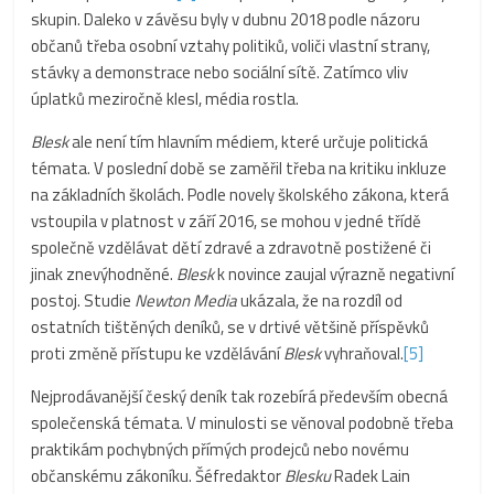
skupin. Daleko v závěsu byly v dubnu 2018 podle názoru
občanů třeba osobní vztahy politiků, voliči vlastní strany,
stávky a demonstrace nebo sociální sítě. Zatímco vliv
úplatků meziročně klesl, média rostla.
Blesk
ale není tím hlavním médiem, které určuje politická
témata. V poslední době se zaměřil třeba na kritiku inkluze
na základních školách. Podle novely školského zákona, která
vstoupila v platnost v září 2016, se mohou v jedné třídě
společně vzdělávat dětí zdravé a zdravotně postižené či
jinak znevýhodněné.
Blesk
k novince zaujal výrazně negativní
postoj. Studie
Newton Media
ukázala, že na rozdíl od
ostatních tištěných deníků, se v drtivé většině příspěvků
proti změně přístupu ke vzdělávání
Blesk
vyhraňoval.
[5]
Nejprodávanější český deník tak rozebírá především obecná
společenská témata. V minulosti se věnoval podobně třeba
praktikám pochybných přímých prodejců nebo novému
občanskému zákoníku. Šéfredaktor
Blesku
Radek Lain