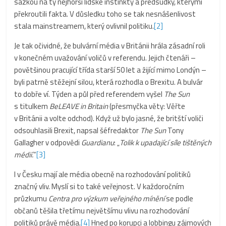
sázkou na ty nejhorší lidské instinkty a předsudky, kterými
překroutili fakta. V důsledku toho se tak nesnášenlivost
stala mainstreamem, který ovlivnil politiku.
[2]
Je tak očividné, že bulvární média v Británii hrála zásadní roli
v konečném uvažování voličů v referendu. Jejich čtenáři –
povětšinou pracující třída starší 50 let a žijící mimo Londýn –
byli patrně stěžejní silou, která rozhodla o Brexitu. A bulvár
to dobře ví. Týden a půl před referendem vyšel
The Sun
s titulkem
BeLEAVE in Britain
(přesmyčka věty: Věřte
v Británii a volte odchod). Když už bylo jasné, že britští voliči
odsouhlasili Brexit, napsal šéfredaktor
The Sun
Tony
Gallagher v odpovědi
Guardianu
: „
Tolik k upadající síle tištěných
médií.
“
[3]
I v Česku mají ale média obecně na rozhodování politiků
značný vliv. Myslí si to také veřejnost. V každoročním
průzkumu
Centra pro výzkum veřejného mínění
se podle
občanů těšila třetímu největšímu vlivu na rozhodování
politiků právě média.
[4]
Hned po korupci a lobbingu zájmových