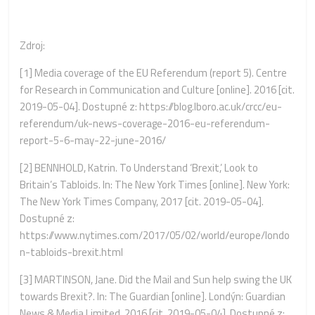
Zdroj:
[1]
Media coverage of the EU Referendum (report 5). Centre
for Research in Communication and Culture [online]. 2016 [cit.
2019-05-04]. Dostupné z: https://blog.lboro.ac.uk/crcc/eu-
referendum/uk-news-coverage-2016-eu-referendum-
report-5-6-may-22-june-2016/
[2]
BENNHOLD, Katrin. To Understand ‘Brexit,’ Look to
Britain’s Tabloids. In: The New York Times [online]. New York:
The New York Times Company, 2017 [cit. 2019-05-04].
Dostupné z:
https://www.nytimes.com/2017/05/02/world/europe/londo
n-tabloids-brexit.html
[3]
MARTINSON, Jane. Did the Mail and Sun help swing the UK
towards Brexit?. In: The Guardian [online]. Londýn: Guardian
News & Media Limited, 2016 [cit. 2019-05-04]. Dostupné z: