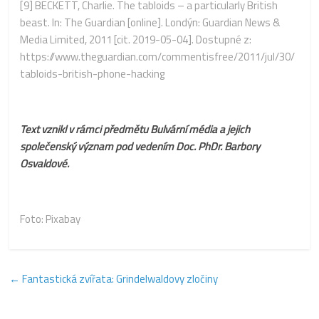
[9]
BECKETT, Charlie. The tabloids – a particularly British
beast. In: The Guardian [online]. Londýn: Guardian News &
Media Limited, 2011 [cit. 2019-05-04]. Dostupné z:
https://www.theguardian.com/commentisfree/2011/jul/30/
tabloids-british-phone-hacking
Text vznikl v rámci předmětu Bulvární média a jejich
společenský význam pod vedením
Doc. PhDr. Barbory
Osvaldové.
Foto:
Pixabay
←
Fantastická zvířata: Grindelwaldovy zločiny