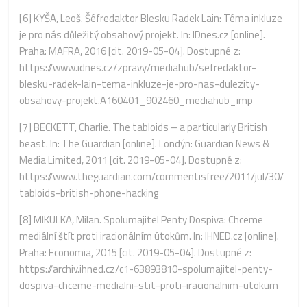
[6]
KYŠA, Leoš. Šéfredaktor Blesku Radek Lain: Téma inkluze
je pro nás důležitý obsahový projekt. In: IDnes.cz [online].
Praha: MAFRA, 2016 [cit. 2019-05-04]. Dostupné z:
https://www.idnes.cz/zpravy/mediahub/sefredaktor-
blesku-radek-lain-tema-inkluze-je-pro-nas-dulezity-
obsahovy-projekt.A160401_902460_mediahub_imp
[7]
BECKETT, Charlie. The tabloids – a particularly British
beast. In: The Guardian [online]. Londýn: Guardian News &
Media Limited, 2011 [cit. 2019-05-04]. Dostupné z:
https://www.theguardian.com/commentisfree/2011/jul/30/
tabloids-british-phone-hacking
[8]
MIKULKA, Milan. Spolumajitel Penty Dospiva: Chceme
mediální štít proti iracionálním útokům. In: IHNED.cz [online].
Praha: Economia, 2015 [cit. 2019-05-04]. Dostupné z:
https://archiv.ihned.cz/c1-63893810-spolumajitel-penty-
dospiva-chceme-medialni-stit-proti-iracionalnim-utokum