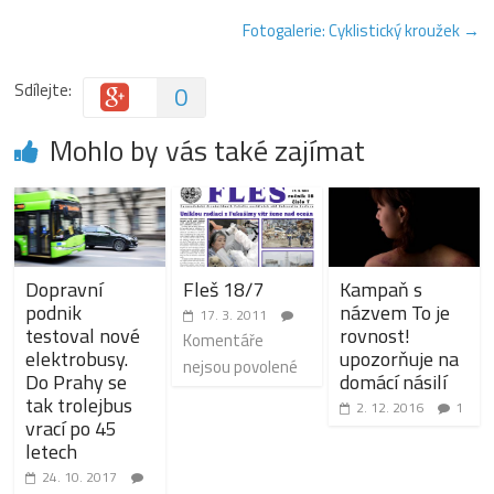
Fotogalerie: Cyklistický kroužek
→
Sdílejte:
0
Mohlo by vás také zajímat
Dopravní
Fleš 18/7
Kampaň s
podnik
názvem To je
17. 3. 2011
testoval nové
rovnost!
Komentáře
elektrobusy.
upozorňuje na
nejsou povolené
Do Prahy se
domácí násilí
tak trolejbus
2. 12. 2016
1
vrací po 45
letech
24. 10. 2017