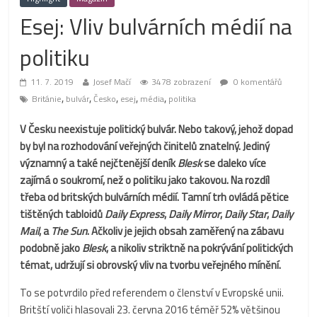
Esej: Vliv bulvárních médií na
politiku
11. 7. 2019
Josef Mačí
3478 zobrazení
0 komentářů
,
,
,
,
,
Británie
bulvár
Česko
esej
média
politika
V Česku neexistuje politický bulvár. Nebo takový, jehož dopad
by byl na rozhodování veřejných činitelů znatelný. Jediný
významný a také nejčtenější deník
Blesk
se daleko více
zajímá o soukromí, než o politiku jako takovou. Na rozdíl
třeba od britských bulvárních médií. Tamní trh ovládá pětice
tištěných tabloidů
Daily Express
,
Daily Mirror
,
Daily Star
,
Daily
Mail
, a
The Sun
. Ačkoliv je jejich obsah zaměřený na zábavu
podobně jako
Blesk
, a nikoliv striktně na pokrývání politických
témat, udržují si obrovský vliv na tvorbu veřejného mínění.
To se potvrdilo před referendem o členství v Evropské unii.
Britští voliči hlasovali 23. června 2016 téměř 52% většinou