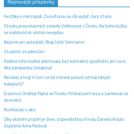
Nejnovější příspěvky
Fesťáky v metropoli. Za kulturou se dá vydat i bez stanu
Stovky pravoslavných oslavily Velikonoce v Česku. Na bohoslužbu
se každoročně všichni nevejdou
Nejsme jen večerkáři, říkají čeští Vietnamci
Studenti studentům
Rodina toho hodně obětovala, bez kontaktů spoléháte jen na ni,
říká šampionka Siniaková
Nečekej a hraj! V čem se liší trénink juniorů od hvězdných
hokejistů?
Erasmus Ondřeje Pipka ve Finsku: Potkal jsem losa a zamiloval se
do krekrů
Rozhlasáci v akci
Díky školním pracím je dnes stipendistkou Fondu Daniela Anýže.
Úspěšná Anna Peclová