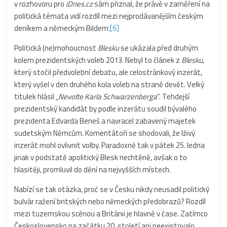
v rozhovoru pro
iDnes.cz
sám přiznal, že právě v zaměření na
politická témata vidí rozdíl mezi nejprodávanějším českým
deníkem a německým Bildem.
[6]
Politická (ne)mohoucnost
Blesku
se ukázala před druhým
kolem prezidentských voleb 2013. Nebyl to článek z
Blesku
,
který stočil předvolební debatu, ale celostránkový inzerát,
který vyšel v den druhého kola voleb na straně devět. Velký
titulek hlásil „
Nevolte Karla Schwarzenberga
“. Tehdejší
prezidentský kandidát by podle inzerátu soudil bývalého
prezidenta Edvarda Beneš a navracel zabavený majetek
sudetským Němcům. Komentátoři se shodovali, že lživý
inzerát mohl ovlivnit volby. Paradoxně tak v pátek 25. ledna
jinak v podstatě apolitický Blesk nechtěně, avšak o to
hlasitěji, promluvil do dění na nejvyšších místech.
Nabízí se tak otázka, proč se v Česku nikdy neusadil politický
bulvár ražení britských nebo německých předobrazů? Rozdíl
mezi tuzemskou scénou a Británii je hlavně v čase. Zatímco
Československo na začátku 20. století ani neexistovalo,