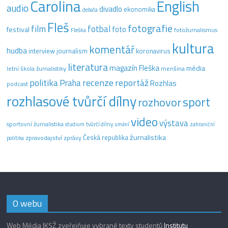
Carolina
English
audio
divadlo
ekonomika
debata
Fleš
fotografie
film
fotbal
festival
foto
fotožurnalismus
Fleška
kultura
komentář
hudba
interview
journalism
koronavirus
literatura
magazín Fleška
média
letní škola žurnalistiky
menšina
recenze
politika
reportáž
Praha
Rozhlas
podcast
rozhlasové tvůrčí dílny
sport
rozhovor
video
výstava
sportovní žurnalistika
tvůrčí dílny
studium
umění
zahraniční
žurnalistika
Česká republika
zpravodajství
zprávy
politika
O webu
Web Média IKSŽ zveřejňuje vybrané texty studentů
Institutu