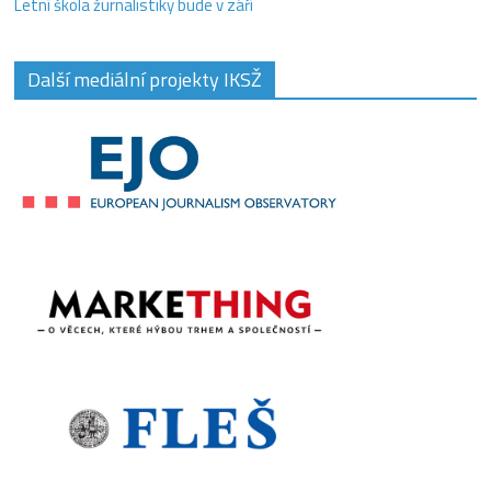
Letní škola žurnalistiky bude v září
Další mediální projekty IKSŽ