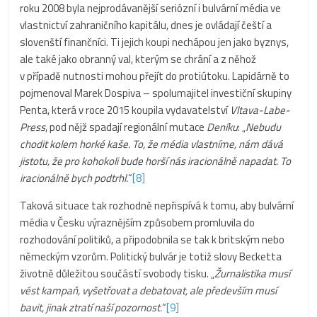
roku 2008 byla nejprodávanější seriózní i bulvární média ve
vlastnictví zahraničního kapitálu, dnes je ovládají čeští a
slovenští finančníci. Ti jejich koupi nechápou jen jako byznys,
ale také jako obranný val, kterým se chrání a z něhož
v případě nutnosti mohou přejít do protiútoku. Lapidárně to
pojmenoval Marek Dospiva – spolumajitel investiční skupiny
Penta, která v roce 2015 koupila vydavatelství
Vltava-Labe-
Press
, pod nějž spadají regionální mutace
Deníku
: „
Nebudu
chodit kolem horké kaše. To, že média vlastníme, nám dává
jistotu, že pro kohokoli bude horší nás iracionálně napadat. To
iracionálně bych podtrhl.
“
[8]
Taková situace tak rozhodně nepřispívá k tomu, aby bulvární
média v Česku výraznějším způsobem promluvila do
rozhodování politiků, a připodobnila se tak k britským nebo
německým vzorům. Politický bulvár je totiž slovy Becketta
životně důležitou součástí svobody tisku. „
Žurnalistika musí
vést kampaň, vyšetřovat a debatovat, ale především musí
bavit, jinak ztratí naší pozornost.
“
[9]