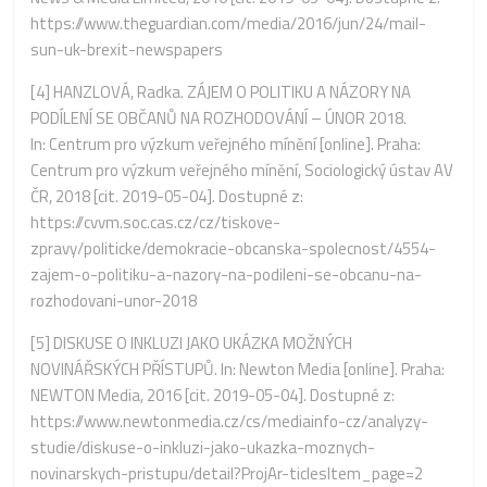
https://www.theguardian.com/media/2016/jun/24/mail-
sun-uk-brexit-newspapers
[4]
HANZLOVÁ, Radka. ZÁJEM O POLITIKU A NÁZORY NA
PODÍLENÍ SE OBČANŮ NA ROZHODOVÁNÍ – ÚNOR 2018.
In: Centrum pro výzkum veřejného mínění [online]. Praha:
Centrum pro výzkum veřejného mínění, Sociologický ústav AV
ČR, 2018 [cit. 2019-05-04]. Dostupné z:
https://cvvm.soc.cas.cz/cz/tiskove-
zpravy/politicke/demokracie-obcanska-spolecnost/4554-
zajem-o-politiku-a-nazory-na-podileni-se-obcanu-na-
rozhodovani-unor-2018
[5]
DISKUSE O INKLUZI JAKO UKÁZKA MOŽNÝCH
NOVINÁŘSKÝCH PŘÍSTUPŮ. In: Newton Media [online]. Praha:
NEWTON Media, 2016 [cit. 2019-05-04]. Dostupné z:
https://www.newtonmedia.cz/cs/mediainfo-cz/analyzy-
studie/diskuse-o-inkluzi-jako-ukazka-moznych-
novinarskych-pristupu/detail?ProjAr-ticlesItem_page=2