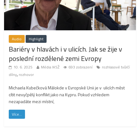
Audio
Highlight
Bariéry v hlavách i v ulicích. Jak se žije v
poslední rozdělené zemi Evropy
10. 6. 2025
Média IKSŽ
693 zobrazení
rozhlasové tvůrčí
,
dílny
rozhovor
Michaela Kubečková Málokde v Evropské Unii je v ulicích měst
cítit nevyčpělý konflikt jako na Kypru. Pokud vzhledem
nezapadáte mezi místní,
Více...