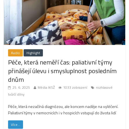
Audio
Highlight
Péče, která neměří čas: paliativní týmy
přinášejí úlevu i smysluplnost posledním
dnům
25. 6. 2025
Média IKSŽ
1033 zobrazení
rozhlasové
tvůrčí dílny
Péče, která nezačíná diagnózou, ale koncem naděje na vyléčení.
Paliativní týmy v nemocnicích i v hospicích vstupují do života lidí
Více...