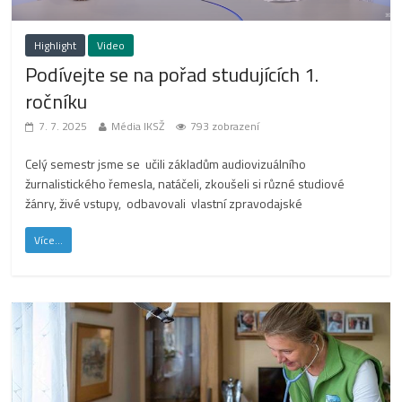
Highlight
Video
Podívejte se na pořad studujících 1.
ročníku
7. 7. 2025
Média IKSŽ
793 zobrazení
Celý semestr jsme se učili základům audiovizuálního
žurnalistického řemesla, natáčeli, zkoušeli si různé studiové
žánry, živé vstupy, odbavovali vlastní zpravodajské
Více...