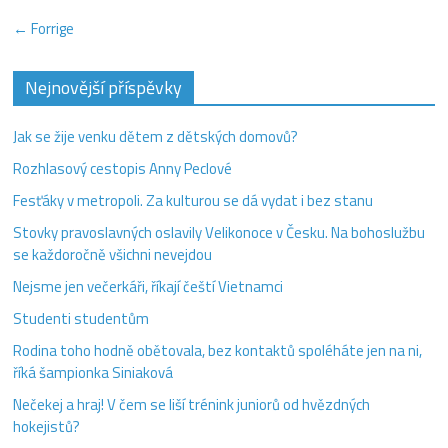
← Forrige
Nejnovější příspěvky
Jak se žije venku dětem z dětských domovů?
Rozhlasový cestopis Anny Peclové
Fesťáky v metropoli. Za kulturou se dá vydat i bez stanu
Stovky pravoslavných oslavily Velikonoce v Česku. Na bohoslužbu
se každoročně všichni nevejdou
Nejsme jen večerkáři, říkají čeští Vietnamci
Studenti studentům
Rodina toho hodně obětovala, bez kontaktů spoléháte jen na ni,
říká šampionka Siniaková
Nečekej a hraj! V čem se liší trénink juniorů od hvězdných
hokejistů?