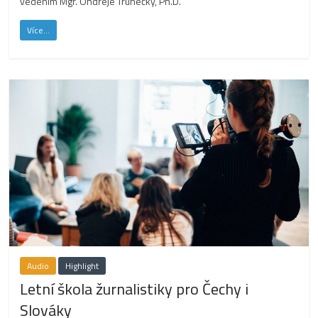
vedením Mgr. Ondřeje Trunečky, Ph.D.
Více...
Audio
Highlight
Letní škola žurnalistiky pro Čechy i
Slováky