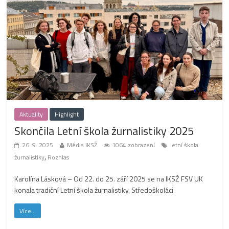
Aktuality
Highlight
Skončila Letní škola žurnalistiky 2025
26. 9. 2025
Média IKSŽ
1064 zobrazení
letní škola
,
žurnalistiky
Rozhlas
Karolína Lásková – Od 22. do 25. září 2025 se na IKSŽ FSV UK
konala tradiční Letní škola žurnalistiky. Středoškoláci
Více...