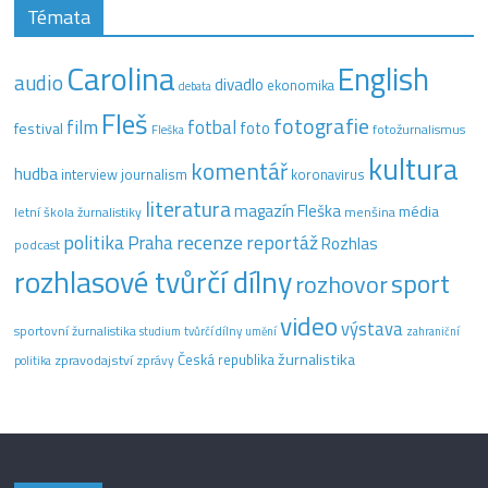
Témata
Carolina
English
audio
divadlo
ekonomika
debata
Fleš
fotografie
film
fotbal
festival
foto
fotožurnalismus
Fleška
kultura
komentář
hudba
interview
journalism
koronavirus
literatura
magazín Fleška
média
letní škola žurnalistiky
menšina
recenze
politika
reportáž
Praha
Rozhlas
podcast
rozhlasové tvůrčí dílny
sport
rozhovor
video
výstava
sportovní žurnalistika
tvůrčí dílny
studium
umění
zahraniční
žurnalistika
Česká republika
zpravodajství
zprávy
politika