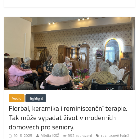
Audio
Highlight
Florbal, keramika i reminiscenční terapie.
Tak může vypadat život v moderních
domovech pro seniory.
10. 6. 2025
Média IKSŽ
992 zobrazení
rozhlasové tvůrčí