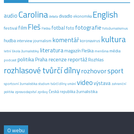
Carolina
English
audio
divadlo
ekonomika
debata
Fleš
fotografie
film
fotbal
festival
foto
fotožurnalismus
Fleška
kultura
komentář
hudba
interview
journalism
koronavirus
literatura
magazín Fleška
média
letní škola žurnalistiky
menšina
recenze
politika
reportáž
Praha
Rozhlas
podcast
rozhlasové tvůrčí dílny
sport
rozhovor
video
výstava
sportovní žurnalistika
tvůrčí dílny
studium
umění
zahraniční
žurnalistika
Česká republika
zpravodajství
zprávy
politika
O webu