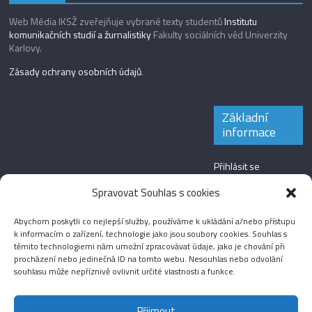
Web Média IKSŽ zveřejňuje vybrané texty studentů
Institutu
komunikačních studií a žurnalistiky
Fakulty sociálních věd Univerzity
Karlovy.
Zásady ochrany osobních údajů
.
Základní
informace
Přihlásit se
Zdroj kanálů
Spravovat Souhlas s cookies
(příspěvky)
Abychom poskytli co nejlepší služby, používáme k ukládání a/nebo přístupu
Kanál komentářů
k informacím o zařízení, technologie jako jsou soubory cookies. Souhlas s
těmito technologiemi nám umožní zpracovávat údaje, jako je chování při
Česká lokalizace
procházení nebo jedinečná ID na tomto webu. Nesouhlas nebo odvolání
souhlasu může nepříznivě ovlivnit určité vlastnosti a funkce.
Přijmout