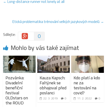
←
Long-distance runner not lonely at all
Etická problematika trénování velkých jazykových modelů
→
Sdílejte:
0
Mohlo by vás také zajímat
Pozvánka:
Kauza Kapsch:
Kdo platí a kdo
Divadelní
Faltýnek se
ne za
benefiční
obhajoval před
testování na
festival
poslanci
covid?
OLDstars on
22. 3. 2019
0
11. 2. 2022
0
the ROUD