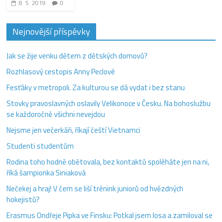
8. 5. 2019
0
Nejnovější příspěvky
Jak se žije venku dětem z dětských domovů?
Rozhlasový cestopis Anny Peclové
Fesťáky v metropoli. Za kulturou se dá vydat i bez stanu
Stovky pravoslavných oslavily Velikonoce v Česku. Na bohoslužbu
se každoročně všichni nevejdou
Nejsme jen večerkáři, říkají čeští Vietnamci
Studenti studentům
Rodina toho hodně obětovala, bez kontaktů spoléháte jen na ni,
říká šampionka Siniaková
Nečekej a hraj! V čem se liší trénink juniorů od hvězdných
hokejistů?
Erasmus Ondřeje Pipka ve Finsku: Potkal jsem losa a zamiloval se