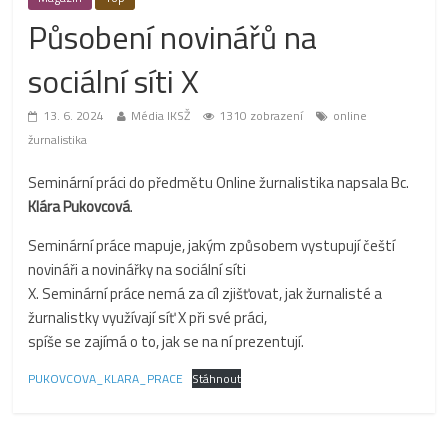
Působení novinářů na
sociální síti X
13. 6. 2024
Média IKSŽ
1310 zobrazení
online
žurnalistika
Seminární práci do předmětu Online žurnalistika napsala Bc.
Klára Pukovcová
.
Seminární práce mapuje, jakým způsobem vystupují čeští
novináři a novinářky na sociální síti
X. Seminární práce nemá za cíl zjišťovat, jak žurnalisté a
žurnalistky využívají síť X při své práci,
spíše se zajímá o to, jak se na ní prezentují.
PUKOVCOVA_KLARA_PRACE
Stáhnout