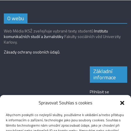
O webu
Web Média IKSŽ zveřejňuje vybrané texty studentů
Institutu
komunikačních studií a žurnalistiky
Fakulty sociálních věd Univerzity
Karlovy.
Zásady ochrany osobních údajů
.
Základní
informace
Přihlásit se
Zdroj kanálů
Spravovat Souhlas s cookies
(příspěvky)
Abychom poskytli co nejlepší služby, používáme k ukládání a/nebo přístupu
Kanál komentářů
k informacím o zařízení, technologie jako jsou soubory cookies. Souhlas s
těmito technologiemi nám umožní zpracovávat údaje, jako je chování při
Česká lokalizace
procházení nebo jedinečná ID na tomto webu. Nesouhlas nebo odvolání