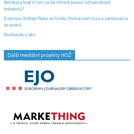
Nečekej a hraj! V čem se liší trénink juniorů od hvězdných
hokejistů?
Erasmus Ondřeje Pipka ve Finsku: Potkal jsem losa a zamiloval se
do krekrů
Rozhlasáci v akci
Další mediální projekty IKSŽ