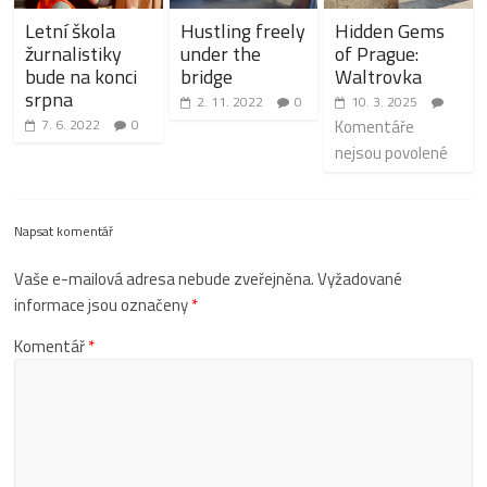
Letní škola
Hustling freely
Hidden Gems
žurnalistiky
under the
of Prague:
bude na konci
bridge
Waltrovka
srpna
2. 11. 2022
0
10. 3. 2025
7. 6. 2022
0
Komentáře
nejsou povolené
Napsat komentář
Vaše e-mailová adresa nebude zveřejněna.
Vyžadované
informace jsou označeny
*
Komentář
*