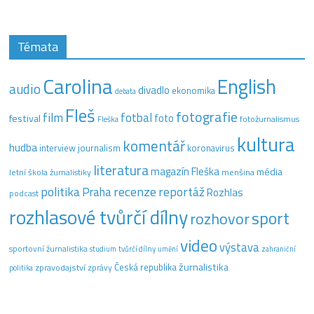
Témata
Carolina
English
audio
divadlo
ekonomika
debata
Fleš
fotografie
film
fotbal
festival
foto
fotožurnalismus
Fleška
kultura
komentář
hudba
interview
journalism
koronavirus
literatura
magazín Fleška
média
letní škola žurnalistiky
menšina
recenze
politika
reportáž
Praha
Rozhlas
podcast
rozhlasové tvůrčí dílny
sport
rozhovor
video
výstava
sportovní žurnalistika
tvůrčí dílny
studium
umění
zahraniční
žurnalistika
Česká republika
zpravodajství
zprávy
politika