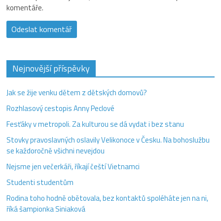
komentáře.
Nejnovější příspěvky
Jak se žije venku dětem z dětských domovů?
Rozhlasový cestopis Anny Peclové
Fesťáky v metropoli. Za kulturou se dá vydat i bez stanu
Stovky pravoslavných oslavily Velikonoce v Česku. Na bohoslužbu
se každoročně všichni nevejdou
Nejsme jen večerkáři, říkají čeští Vietnamci
Studenti studentům
Rodina toho hodně obětovala, bez kontaktů spoléháte jen na ni,
říká šampionka Siniaková