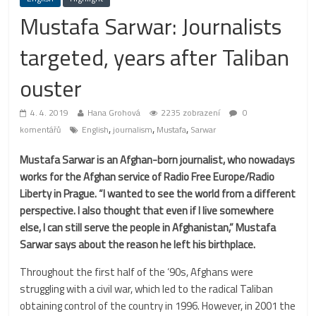
Mustafa Sarwar: Journalists
targeted, years after Taliban
ouster
4. 4. 2019
Hana Grohová
2235 zobrazení
0
,
,
,
komentářů
English
journalism
Mustafa
Sarwar
Mustafa Sarwar is an Afghan-born journalist, who nowadays
works for the Afghan service of Radio Free Europe/Radio
Liberty in Prague. “I wanted to see the world from a different
perspective. I also thought that even if I live somewhere
else, I can still serve the people in Afghanistan,” Mustafa
Sarwar says about the reason he left his birthplace.
Throughout the first half of the ‘90s, Afghans were
struggling with a civil war, which led to the radical Taliban
obtaining control of the country in 1996. However, in 2001 the