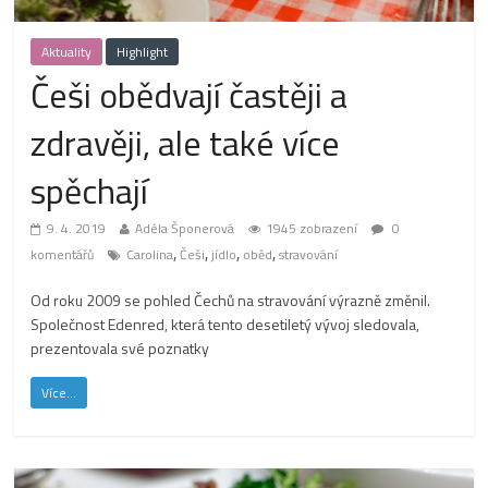
Aktuality
Highlight
Češi obědvají častěji a
zdravěji, ale také více
spěchají
9. 4. 2019
Adéla Šponerová
1945 zobrazení
0
,
,
,
,
komentářů
Carolina
Češi
jídlo
oběd
stravování
Od roku 2009 se pohled Čechů na stravování výrazně změnil.
Společnost Edenred, která tento desetiletý vývoj sledovala,
prezentovala své poznatky
Více...