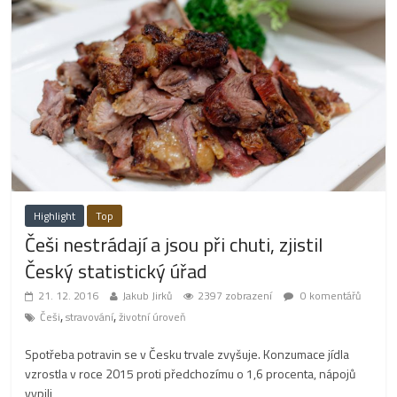
Highlight
Top
Češi nestrádají a jsou při chuti, zjistil
Český statistický úřad
21. 12. 2016
Jakub Jirků
2397 zobrazení
0 komentářů
,
,
Češi
stravování
životní úroveň
Spotřeba potravin se v Česku trvale zvyšuje. Konzumace jídla
vzrostla v roce 2015 proti předchozímu o 1,6 procenta, nápojů
vypili