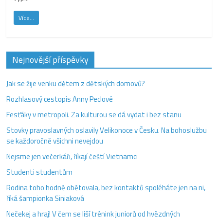
Více...
Nejnovější příspěvky
Jak se žije venku dětem z dětských domovů?
Rozhlasový cestopis Anny Peclové
Fesťáky v metropoli. Za kulturou se dá vydat i bez stanu
Stovky pravoslavných oslavily Velikonoce v Česku. Na bohoslužbu
se každoročně všichni nevejdou
Nejsme jen večerkáři, říkají čeští Vietnamci
Studenti studentům
Rodina toho hodně obětovala, bez kontaktů spoléháte jen na ni,
říká šampionka Siniaková
Nečekej a hraj! V čem se liší trénink juniorů od hvězdných