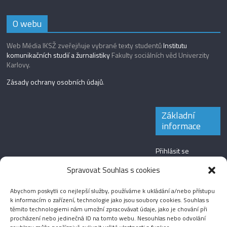
O webu
Web Média IKSŽ zveřejňuje vybrané texty studentů
Institutu
komunikačních studií a žurnalistiky
Fakulty sociálních věd Univerzity
Karlovy.
Zásady ochrany osobních údajů
.
Základní
informace
Přihlásit se
Zdroj kanálů
Spravovat Souhlas s cookies
(příspěvky)
Abychom poskytli co nejlepší služby, používáme k ukládání a/nebo přístupu
Kanál komentářů
k informacím o zařízení, technologie jako jsou soubory cookies. Souhlas s
těmito technologiemi nám umožní zpracovávat údaje, jako je chování při
Česká lokalizace
procházení nebo jedinečná ID na tomto webu. Nesouhlas nebo odvolání