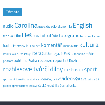
Témata
Carolina
English
audio
divadlo
ekonomika
debata
Fleš
fotografie
film
fotbal
festival
foto
fotožurnalismus
Fleška
kultura
komentář
hudba
interview
journalism
koronavirus
literatura
magazín Fleška
média
letní škola žurnalistiky
menšina
recenze
politika
reportáž
Praha
Rozhlas
podcast
rozhlasové tvůrčí dílny
sport
rozhovor
video
výstava
sportovní žurnalistika
tvůrčí dílny
studium
umění
zahraniční
žurnalistika
Česká republika
zpravodajství
zprávy
politika