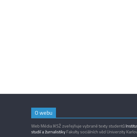
O webu
Web Média IKSŽ zveřejňuje vybrané texty studentů
Instit
studií a žurnalistiky
Fakulty sociálních věd Univerzity Karlo