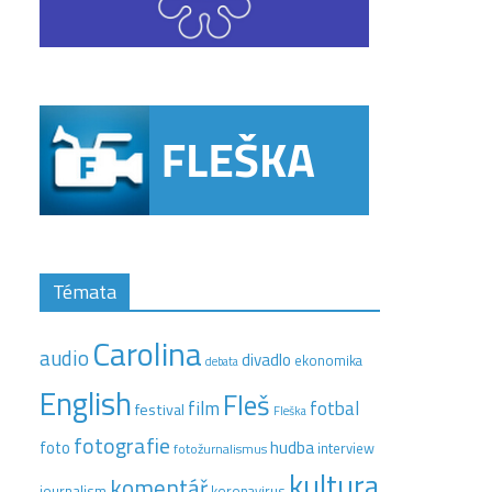
Témata
Carolina
audio
divadlo
ekonomika
debata
English
Fleš
film
fotbal
festival
Fleška
fotografie
hudba
foto
interview
fotožurnalismus
kultura
komentář
journalism
koronavirus