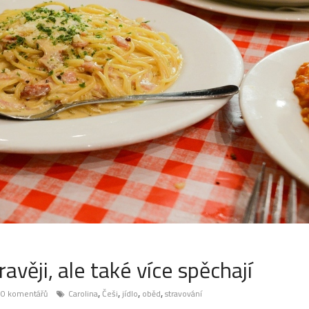
ravěji, ale také více spěchají
,
,
,
,
0 komentářů
Carolina
Češi
jídlo
oběd
stravování