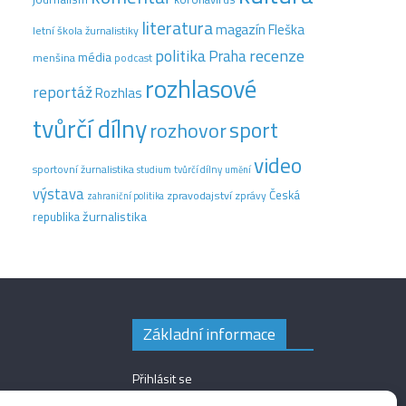
literatura
magazín Fleška
letní škola žurnalistiky
recenze
politika
Praha
média
menšina
podcast
rozhlasové
reportáž
Rozhlas
tvůrčí dílny
sport
rozhovor
video
sportovní žurnalistika
tvůrčí dílny
studium
umění
výstava
Česká
zpravodajství
zprávy
zahraniční politika
žurnalistika
republika
Základní informace
Přihlásit se