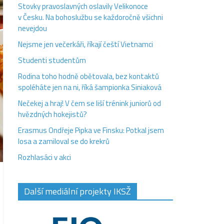
Stovky pravoslavných oslavily Velikonoce
v Česku. Na bohoslužbu se každoročně všichni
nevejdou
Nejsme jen večerkáři, říkají čeští Vietnamci
Studenti studentům
Rodina toho hodně obětovala, bez kontaktů
spoléháte jen na ni, říká šampionka Siniaková
Nečekej a hraj! V čem se liší trénink juniorů od
hvězdných hokejistů?
Erasmus Ondřeje Pipka ve Finsku: Potkal jsem
losa a zamiloval se do krekrů
Rozhlasáci v akci
Další mediální projekty IKSŽ