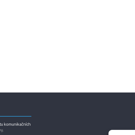
utu komunikačních
vy.