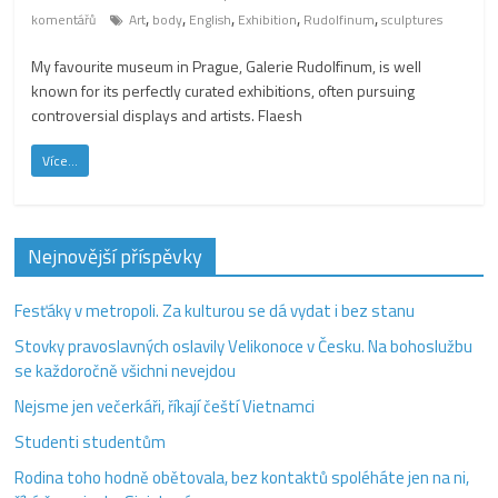
,
,
,
,
,
komentářů
Art
body
English
Exhibition
Rudolfinum
sculptures
My favourite museum in Prague, Galerie Rudolfinum, is well
known for its perfectly curated exhibitions, often pursuing
controversial displays and artists. Flaesh
Více...
Nejnovější příspěvky
Fesťáky v metropoli. Za kulturou se dá vydat i bez stanu
Stovky pravoslavných oslavily Velikonoce v Česku. Na bohoslužbu
se každoročně všichni nevejdou
Nejsme jen večerkáři, říkají čeští Vietnamci
Studenti studentům
Rodina toho hodně obětovala, bez kontaktů spoléháte jen na ni,