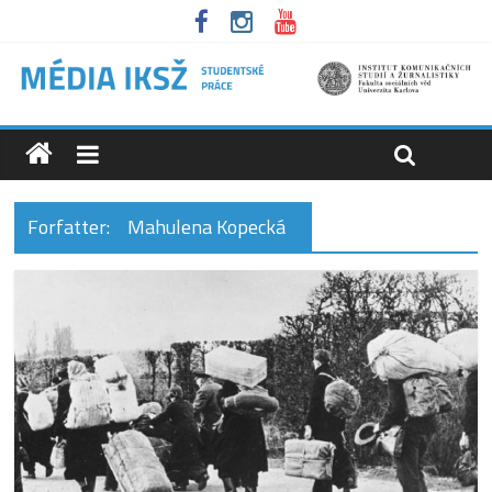
Forfatter:
Mahulena Kopecká