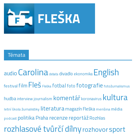
Témata
Carolina
English
audio
divadlo
ekonomika
debata
Fleš
fotografie
film
fotbal
festival
foto
fotožurnalismus
Fleška
kultura
komentář
hudba
interview
journalism
koronavirus
literatura
magazín Fleška
média
letní škola žurnalistiky
menšina
recenze
politika
reportáž
Praha
Rozhlas
podcast
rozhlasové tvůrčí dílny
sport
rozhovor