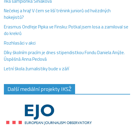
říká šampionka Siniaková
Nečekej a hraj! V čem se liší trénink juniorů od hvězdných
hokejistů?
Erasmus Ondřeje Pipka ve Finsku: Potkal jsem losa a zamiloval se
do krekrů
Rozhlasáci v akci
Díky školním pracím je dnes stipendistkou Fondu Daniela Anýže.
Úspěšná Anna Peclová
Letní škola žurnalistiky bude v září
Další mediální projekty IKSŽ