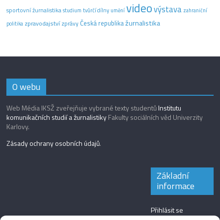
video
výstava
sportovní žurnalistika
tvůrčí dílny
studium
umění
zahraniční
žurnalistika
Česká republika
zpravodajství
zprávy
politika
O webu
Web Média IKSŽ zveřejňuje vybrané texty studentů
Institutu
komunikačních studií a žurnalistiky
Fakulty sociálních věd Univerzity
Karlovy.
Zásady ochrany osobních údajů
.
Základní
informace
Přihlásit se