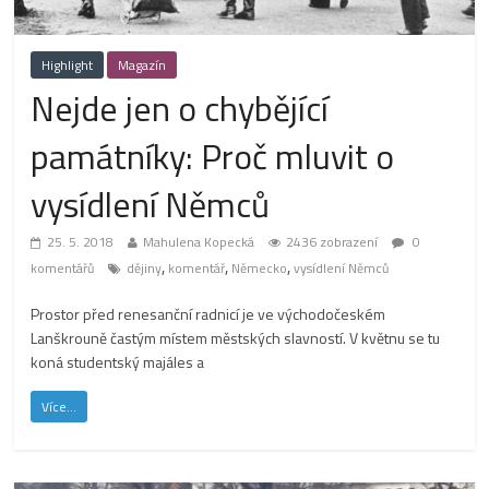
Highlight
Magazín
Nejde jen o chybějící
památníky: Proč mluvit o
vysídlení Němců
25. 5. 2018
Mahulena Kopecká
2436 zobrazení
0
,
,
,
komentářů
dějiny
komentář
Německo
vysídlení Němců
Prostor před renesanční radnicí je ve východočeském
Lanškrouně častým místem městských slavností. V květnu se tu
koná studentský majáles a
Více...