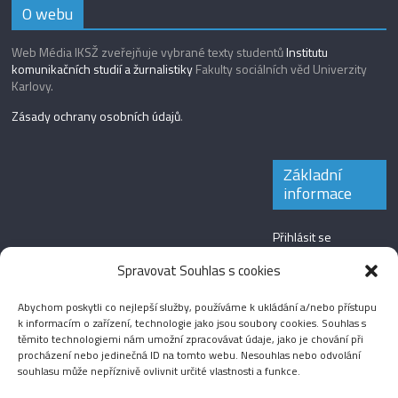
O webu
Web Média IKSŽ zveřejňuje vybrané texty studentů
Institutu
komunikačních studií a žurnalistiky
Fakulty sociálních věd Univerzity
Karlovy.
Zásady ochrany osobních údajů
.
Základní
informace
Přihlásit se
Zdroj kanálů
Spravovat Souhlas s cookies
(příspěvky)
Abychom poskytli co nejlepší služby, používáme k ukládání a/nebo přístupu
Kanál komentářů
k informacím o zařízení, technologie jako jsou soubory cookies. Souhlas s
těmito technologiemi nám umožní zpracovávat údaje, jako je chování při
Česká lokalizace
procházení nebo jedinečná ID na tomto webu. Nesouhlas nebo odvolání
souhlasu může nepříznivě ovlivnit určité vlastnosti a funkce.