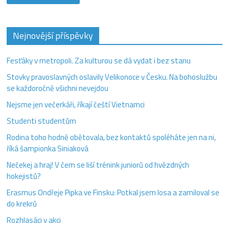
Nejnovější příspěvky
Fesťáky v metropoli. Za kulturou se dá vydat i bez stanu
Stovky pravoslavných oslavily Velikonoce v Česku. Na bohoslužbu
se každoročně všichni nevejdou
Nejsme jen večerkáři, říkají čeští Vietnamci
Studenti studentům
Rodina toho hodně obětovala, bez kontaktů spoléháte jen na ni,
říká šampionka Siniaková
Nečekej a hraj! V čem se liší trénink juniorů od hvězdných
hokejistů?
Erasmus Ondřeje Pipka ve Finsku: Potkal jsem losa a zamiloval se
do krekrů
Rozhlasáci v akci