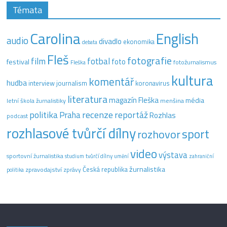
Témata
Carolina
English
audio
divadlo
ekonomika
debata
Fleš
fotografie
film
fotbal
festival
foto
fotožurnalismus
Fleška
kultura
komentář
hudba
interview
journalism
koronavirus
literatura
magazín Fleška
média
letní škola žurnalistiky
menšina
recenze
politika
reportáž
Praha
Rozhlas
podcast
rozhlasové tvůrčí dílny
sport
rozhovor
video
výstava
sportovní žurnalistika
tvůrčí dílny
studium
umění
zahraniční
žurnalistika
Česká republika
zpravodajství
zprávy
politika