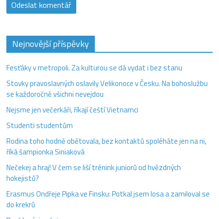
Nejnovější příspěvky
Fesťáky v metropoli. Za kulturou se dá vydat i bez stanu
Stovky pravoslavných oslavily Velikonoce v Česku. Na bohoslužbu
se každoročně všichni nevejdou
Nejsme jen večerkáři, říkají čeští Vietnamci
Studenti studentům
Rodina toho hodně obětovala, bez kontaktů spoléháte jen na ni,
říká šampionka Siniaková
Nečekej a hraj! V čem se liší trénink juniorů od hvězdných
hokejistů?
Erasmus Ondřeje Pipka ve Finsku: Potkal jsem losa a zamiloval se
do krekrů