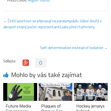
Photo credit:
Region Tourist
←
Čeští sportovci se připravují na paralympiádu. Výbor doufá v
alespoň stejný počet reprezentantů jako před čtyřmi lety
Self-determination instead of isolation
→
Sdílejte:
0
Mohlo by vás také zajímat
Future Media
Plaques of
Hockey jerseys