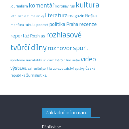
kultura
komentář
journalism
koronavirus
literatura
magazín Fleška
letní škola žurnalistiky
recenze
politika
Praha
média
menšina
podcast
rozhlasové
reportáž
Rozhlas
tvůrčí dílny
sport
rozhovor
video
sportovní žurnalistika
tvůrčí dílny
studium
umění
výstava
Česká
zpravodajství
zprávy
zahraniční politika
žurnalistika
republika
Základní informace
Přihlásit se