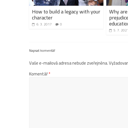
How to build a legacy with your
Why are 
character
prejudic
educatio
6. 3. 2017
0
5. 7. 202
Napsat komentář
Vaše e-mailová adresa nebude zveřejněna.
Vyžadovan
Komentář
*