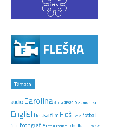
Témata
Carolina
audio
divadlo
ekonomika
debata
English
Fleš
film
fotbal
festival
Fleška
fotografie
hudba
foto
interview
fotožurnalismus