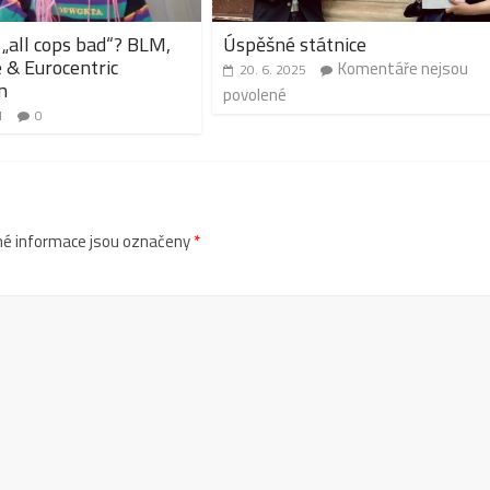
„all cops bad“? BLM,
Úspěšné státnice
e & Eurocentric
Komentáře nejsou
20. 6. 2025
n
povolené
1
0
é informace jsou označeny
*