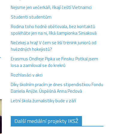
Nejsme jen večerkáři, říkají čeští Vietnamci
Studenti studentům
Rodina toho hodně obětovala, bez kontaktů
spoléháte jen na ni, říká šampionka Siniaková
Nečekej a hraj! V čem se liší trénink juniorů od
hvězdných hokejistů?
→
Erasmus Ondřeje Pipka ve Finsku: Potkal jsem
losa a zamiloval se do krekrů
Rozhlasáci v akci
Díky školním pracím je dnes stipendistkou Fondu
Daniela Anýže. Úspěšná Anna Peclová
Letní škola žurnalistiky bude v září
Další mediální projekty IKSŽ