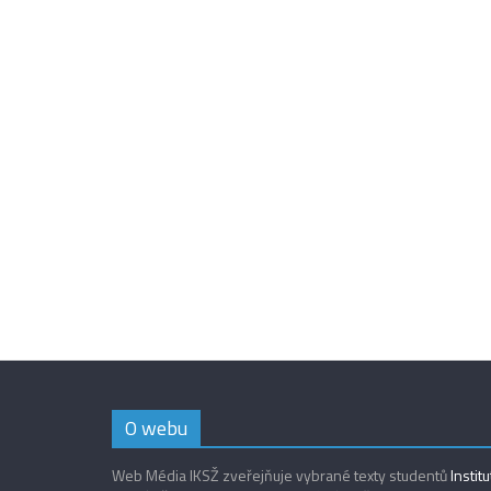
O webu
Web Média IKSŽ zveřejňuje vybrané texty studentů
Instit