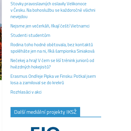
Stovky pravoslavných oslavily Velikonoce
v Česku. Na bohoslužbu se každoročně všichni
nevejdou
Nejsme jen večerkáři, říkají čeští Vietnamci
Studenti studentům
Rodina toho hodně obětovala, bez kontaktů
spoléháte jen na ni, říká šampionka Siniaková
Nečekej a hraj! V čem se liší trénink juniorů od
hvězdných hokejistů?
Erasmus Ondřeje Pipka ve Finsku: Potkal jsem
losa a zamiloval se do krekrů
Rozhlasáci v akci
Další mediální projekty IKSŽ