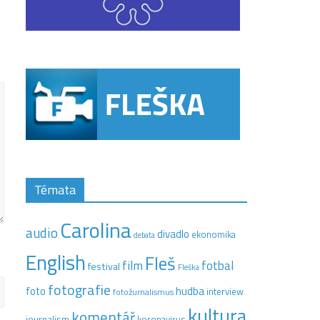
Témata
Carolina
audio
divadlo
ekonomika
debata
English
Fleš
film
fotbal
festival
Fleška
fotografie
hudba
foto
interview
fotožurnalismus
kultura
komentář
journalism
koronavirus