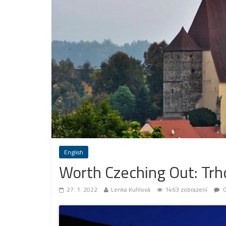
English
Worth Czeching Out: Trh
27. 1. 2022
Lenka Kuřilová
1463 zobrazení
0