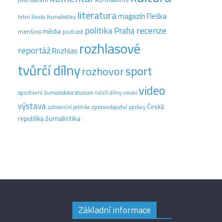
literatura
magazín Fleška
letní škola žurnalistiky
recenze
politika
Praha
média
menšina
podcast
rozhlasové
reportáž
Rozhlas
tvůrčí dílny
sport
rozhovor
video
sportovní žurnalistika
tvůrčí dílny
studium
umění
výstava
Česká
zpravodajství
zprávy
zahraniční politika
žurnalistika
republika
Základní informace