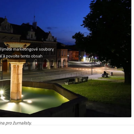
řijměte marketingové soubory
e a povolte tento obsah
na pro žurnalisty.