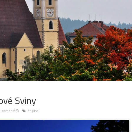
ové Sviny
 komentářů
English