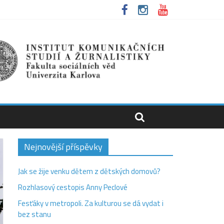
Nejnovější příspěvky
Jak se žije venku dětem z dětských domovů?
Rozhlasový cestopis Anny Peclové
Fesťáky v metropoli. Za kulturou se dá vydat i
bez stanu