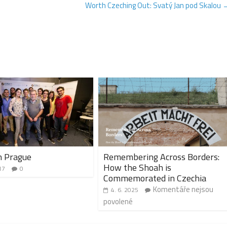
Worth Czeching Out: Svatý Jan pod Skalou
n Prague
Remembering Across Borders:
How the Shoah is
17
0
Commemorated in Czechia
Komentáře nejsou
4. 6. 2025
povolené