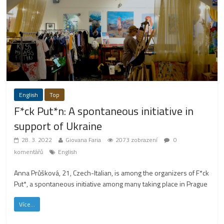
English
Top
F*ck Put*n: A spontaneous initiative in
support of Ukraine
28. 3. 2022
Giovana Faria
2073 zobrazení
0
komentářů
English
Anna Průšková, 21, Czech-Italian, is among the organizers of F*ck
Put*, a spontaneous initiative among many taking place in Prague
Více...