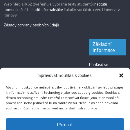
Web Média IKSŽ zveřejňuje vybrané texty studentů
Institutu
komunikačních studií a žurnalistiky
Fakulty sociálních věd Univerzity
Karlovy.
Zásady ochrany osobních údajů
.
Základní
informace
Přihlásit se
Zdroj kanálů
Spravovat Souhlas s cookies
(příspěvky)
Abychom poskytli co nejlepší služby, používáme k ukládání a/nebo přístupu
Kanál komentářů
k informacím o zařízení, technologie jako jsou soubory cookies. Souhlas s
těmito technologiemi nám umožní zpracovávat údaje, jako je chování při
Česká lokalizace
procházení nebo jedinečná ID na tomto webu. Nesouhlas nebo odvolání
souhlasu může nepříznivě ovlivnit určité vlastnosti a funkce.
Přijmout