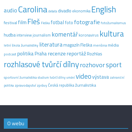
Carolina
English
audio
divadlo
ekonomika
debata
Fleš
fotografie
film
fotbal
festival
foto
fotožurnalismus
Fleška
kultura
komentář
hudba
interview
journalism
koronavirus
literatura
magazín Fleška
média
letní škola žurnalistiky
menšina
recenze
politika
reportáž
Praha
Rozhlas
podcast
rozhlasové tvůrčí dílny
sport
rozhovor
video
výstava
sportovní žurnalistika
tvůrčí dílny
studium
umění
zahraniční
žurnalistika
Česká republika
zpravodajství
zprávy
politika
O webu