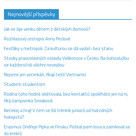
Nejnovější příspěvky
Jak se žije venku dětem z dětských domovů?
Rozhlasový cestopis Anny Peclové
Fesťáky v metropoli. Za kulturou se dá vydat i bez stanu
Stovky pravoslavných oslavily Velikonoce v Česku. Na bohoslužbu
se každoročně všichni nevejdou
Nejsme jen večerkáři, říkají čeští Vietnamci
Studenti studentům
Rodina toho hodně obětovala, bez kontaktů spoléháte jen na ni,
říká šampionka Siniaková
Nečekej a hraj! V čem se liší trénink juniorů od hvězdných
hokejistů?
Erasmus Ondřeje Pipka ve Finsku: Potkal jsem losa a zamiloval se
do krekrů