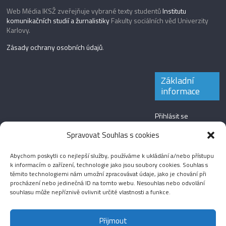
Web Média IKSŽ zveřejňuje vybrané texty studentů
Institutu
komunikačních studií a žurnalistiky
Fakulty sociálních věd Univerzity
Karlovy.
Zásady ochrany osobních údajů
.
Základní
informace
Přihlásit se
Zdroj kanálů
Spravovat Souhlas s cookies
(příspěvky)
Abychom poskytli co nejlepší služby, používáme k ukládání a/nebo přístupu
Kanál komentářů
k informacím o zařízení, technologie jako jsou soubory cookies. Souhlas s
těmito technologiemi nám umožní zpracovávat údaje, jako je chování při
Česká lokalizace
procházení nebo jedinečná ID na tomto webu. Nesouhlas nebo odvolání
souhlasu může nepříznivě ovlivnit určité vlastnosti a funkce.
Přijmout