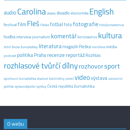
Carolina
English
audio
divadlo
ekonomika
debata
Fleš
fotografie
film
fotbal
festival
foto
fotožurnalismus
Fleška
kultura
komentář
hudba
interview
journalism
koronavirus
literatura
magazín Fleška
média
letní škola žurnalistiky
menšina
recenze
politika
reportáž
Praha
Rozhlas
podcast
rozhlasové tvůrčí dílny
sport
rozhovor
video
výstava
sportovní žurnalistika
tvůrčí dílny
studium
umění
zahraniční
žurnalistika
Česká republika
zpravodajství
zprávy
politika
O webu