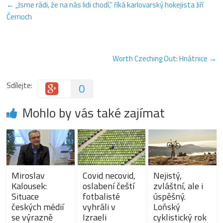
←
„Jsme rádi, že na nás lidi chodí,“ říká karlovarský hokejista Jiří
Černoch
Worth Czeching Out: Hnátnice
→
Sdílejte:
0
Mohlo by vás také zajímat
Miroslav
Covid necovid,
Nejistý,
Kalousek:
oslabení čeští
zvláštní, ale i
Situace
fotbalisté
úspěšný.
českých médií
vyhráli v
Loňský
se výrazně
Izraeli
cyklistický rok