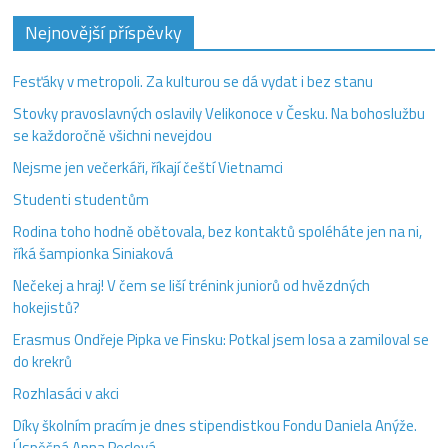
Nejnovější příspěvky
Fesťáky v metropoli. Za kulturou se dá vydat i bez stanu
Stovky pravoslavných oslavily Velikonoce v Česku. Na bohoslužbu
se každoročně všichni nevejdou
Nejsme jen večerkáři, říkají čeští Vietnamci
Studenti studentům
Rodina toho hodně obětovala, bez kontaktů spoléháte jen na ni,
říká šampionka Siniaková
Nečekej a hraj! V čem se liší trénink juniorů od hvězdných
hokejistů?
Erasmus Ondřeje Pipka ve Finsku: Potkal jsem losa a zamiloval se
do krekrů
Rozhlasáci v akci
Díky školním pracím je dnes stipendistkou Fondu Daniela Anýže.
Úspěšná Anna Peclová