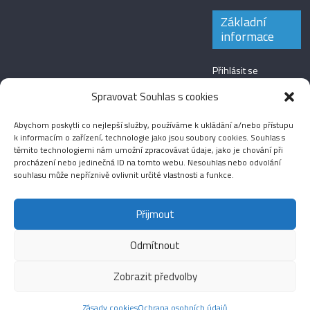
Základní
informace
Přihlásit se
Zdroj kanálů
Spravovat Souhlas s cookies
(příspěvky)
Abychom poskytli co nejlepší služby, používáme k ukládání a/nebo přístupu
Kanál komentářů
k informacím o zařízení, technologie jako jsou soubory cookies. Souhlas s
těmito technologiemi nám umožní zpracovávat údaje, jako je chování při
Česká lokalizace
procházení nebo jedinečná ID na tomto webu. Nesouhlas nebo odvolání
souhlasu může nepříznivě ovlivnit určité vlastnosti a funkce.
Přijmout
Odmítnout
Aktuality
Magazín
Fotografie
Audio
Video
English
Sport
Menšinová témata
Copyright © 2026
Média IKSŽ
. All rights reserved.
Zobrazit předvolby
Theme: ColorMag Pro by
ThemeGrill
. Drevet av
WordPress
.
Zásady cookies
Ochrana osobních údajů