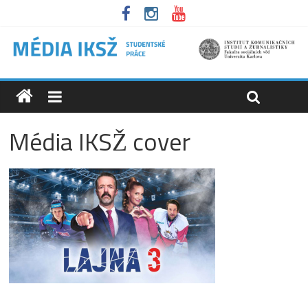
Média IKSŽ cover