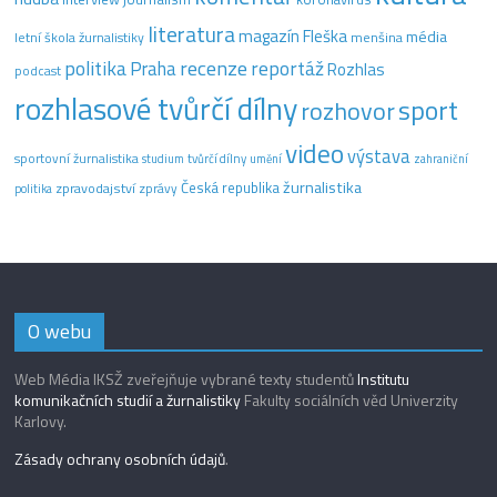
literatura
magazín Fleška
média
letní škola žurnalistiky
menšina
recenze
politika
reportáž
Praha
Rozhlas
podcast
rozhlasové tvůrčí dílny
sport
rozhovor
video
výstava
sportovní žurnalistika
tvůrčí dílny
studium
umění
zahraniční
žurnalistika
Česká republika
zpravodajství
zprávy
politika
O webu
Web Média IKSŽ zveřejňuje vybrané texty studentů
Institutu
komunikačních studií a žurnalistiky
Fakulty sociálních věd Univerzity
Karlovy.
Zásady ochrany osobních údajů
.