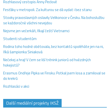
Rozhlasový cestopis Anny Peclové
Fesťáky v metropoli. Za kulturou se dá vydat i bez stanu
Stovky pravoslavných oslavily Velikonoce v Česku. Na bohoslužbu
se každoročně všichni nevejdou
Nejsme jen večerkáři, říkají čeští Vietnamci
Studenti studentům
Rodina toho hodně obětovala, bez kontaktů spoléháte jen na ni,
říká šampionka Siniaková
Nečekej a hraj! V čem se liší trénink juniorů od hvězdných
hokejistů?
Erasmus Ondřeje Pipka ve Finsku: Potkal jsem losa a zamiloval se
do krekrů
Rozhlasáci v akci
Další mediální projekty IKSŽ