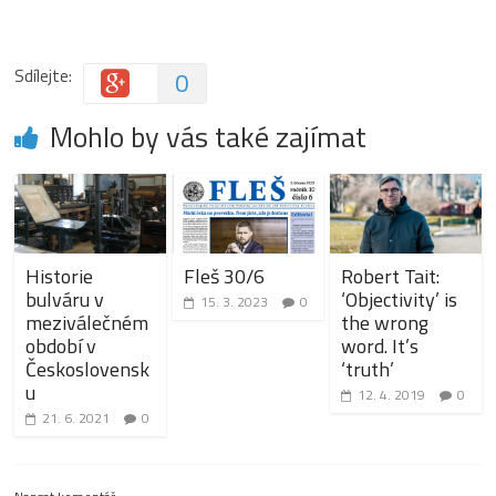
Sdílejte:
0
Mohlo by vás také zajímat
Historie
Fleš 30/6
Robert Tait:
bulváru v
‘Objectivity’ is
15. 3. 2023
0
meziválečném
the wrong
období v
word. It’s
Československ
‘truth’
u
12. 4. 2019
0
21. 6. 2021
0