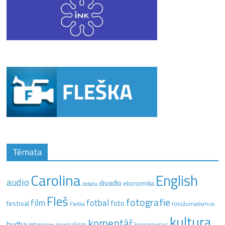
Témata
Carolina
English
audio
divadlo
ekonomika
debata
Fleš
fotografie
film
fotbal
festival
foto
fotožurnalismus
Fleška
kultura
komentář
hudba
interview
journalism
koronavirus