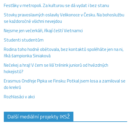
Fesťáky v metropoli. Za kulturou se dá vydat i bez stanu
Stovky pravoslavných oslavily Velikonoce v Česku. Na bohoslužbu
se každoročně všichni nevejdou
Nejsme jen večerkáři, říkají čeští Vietnamci
Studenti studentům
Rodina toho hodně obětovala, bez kontaktů spoléháte jen na ni,
říká šampionka Siniaková
Nečekej a hraj! V čem se liší trénink juniorů od hvězdných
hokejistů?
Erasmus Ondřeje Pipka ve Finsku: Potkal jsem losa a zamiloval se
do krekrů
Rozhlasáci v akci
Další mediální projekty IKSŽ