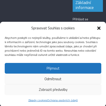
Základní
informace
Přihlásit se
Zdroj kanálů
Spravovat Souhlas s cookies
(příspěvky)
Abychom poskytli co nejlepší služby, používáme k ukládání a/nebo přístupu
Kanál komentářů
k informacím o zařízení, technologie jako jsou soubory cookies. Souhlas s
těmito technologiemi nám umožní zpracovávat údaje, jako je chování při
Česká lokalizace
procházení nebo jedinečná ID na tomto webu. Nesouhlas nebo odvolání
souhlasu může nepříznivě ovlivnit určité vlastnosti a funkce.
Přijmout
Odmítnout
Aktuality
Magazín
Fotografie
Audio
Video
English
Sport
Menšinová témata
Copyright © 2026
Média IKSŽ
. All rights reserved.
Zobrazit předvolby
Theme: ColorMag Pro by
ThemeGrill
. Drevet av
WordPress
.
Zásady cookies
Ochrana osobních údajů