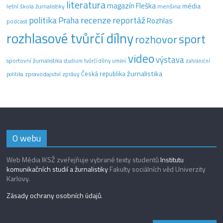
literatura
magazín Fleška
média
letní škola žurnalistiky
menšina
recenze
politika
reportáž
Praha
Rozhlas
podcast
rozhlasové tvůrčí dílny
sport
rozhovor
video
výstava
sportovní žurnalistika
tvůrčí dílny
studium
umění
zahraniční
žurnalistika
Česká republika
zpravodajství
zprávy
politika
O webu
Web Média IKSŽ zveřejňuje vybrané texty studentů
Institutu
komunikačních studií a žurnalistiky
Fakulty sociálních věd Univerzity
Karlovy.
Zásady ochrany osobních údajů
.