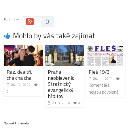
Sdílejte:
0
Mohlo by vás také zajímat
Raz, dva tři,
Praha
Fleš 19/3
cha cha cha
neobjevená:
24. 11. 2011
Strašnický
24. 10. 2022
Komentáře
evangelický
0
nejsou povolené
hřbitov
21. 3. 2016
0
Napsat komentář