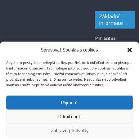
Základní
informace
Přihlásit se
Zdroj kanálů
Spravovat Souhlas s cookies
(příspěvky)
Abychom poskytli co nejlepší služby, používáme k ukládání a/nebo přístupu
Kanál komentářů
k informacím o zařízení, technologie jako jsou soubory cookies. Souhlas s
těmito technologiemi nám umožní zpracovávat údaje, jako je chování při
Česká lokalizace
procházení nebo jedinečná ID na tomto webu. Nesouhlas nebo odvolání
souhlasu může nepříznivě ovlivnit určité vlastnosti a funkce.
Přijmout
Odmítnout
Aktuality
Magazín
Fotografie
Audio
Video
English
Sport
Menšinová témata
Copyright © 2026
Média IKSŽ
. All rights reserved.
Zobrazit předvolby
Theme: ColorMag Pro by
ThemeGrill
. Drevet av
WordPress
.