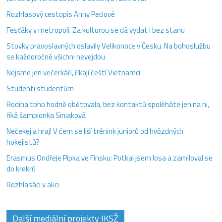
Rozhlasový cestopis Anny Peclové
Fesťáky v metropoli. Za kulturou se dá vydat i bez stanu
Stovky pravoslavných oslavily Velikonoce v Česku. Na bohoslužbu
se každoročně všichni nevejdou
Nejsme jen večerkáři, říkají čeští Vietnamci
Studenti studentům
Rodina toho hodně obětovala, bez kontaktů spoléháte jen na ni,
říká šampionka Siniaková
Nečekej a hraj! V čem se liší trénink juniorů od hvězdných
hokejistů?
Erasmus Ondřeje Pipka ve Finsku: Potkal jsem losa a zamiloval se
do krekrů
Rozhlasáci v akci
Další mediální projekty IKSŽ