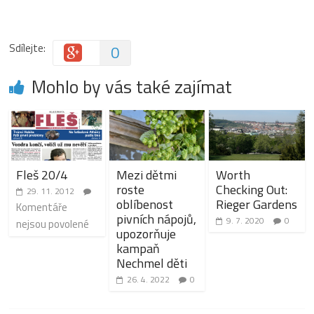
Sdílejte:
0
Mohlo by vás také zajímat
Fleš 20/4
Mezi dětmi
Worth
roste
Checking Out:
29. 11. 2012
oblíbenost
Rieger Gardens
Komentáře
pivních nápojů,
9. 7. 2020
0
nejsou povolené
upozorňuje
kampaň
Nechmel děti
26. 4. 2022
0