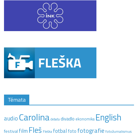
Témata
Carolina
English
audio
divadlo
ekonomika
debata
Fleš
fotografie
film
fotbal
festival
foto
fotožurnalismus
Fleška