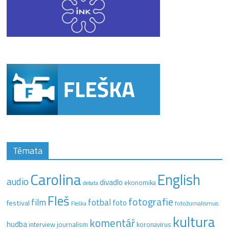
Témata
Carolina
English
audio
divadlo
ekonomika
debata
Fleš
fotografie
film
fotbal
festival
foto
fotožurnalismus
Fleška
kultura
komentář
hudba
interview
journalism
koronavirus