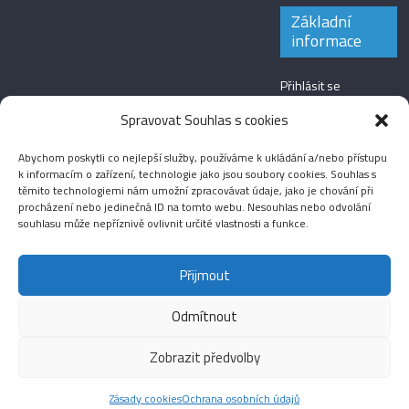
Základní
informace
Přihlásit se
Zdroj kanálů
Spravovat Souhlas s cookies
(příspěvky)
Abychom poskytli co nejlepší služby, používáme k ukládání a/nebo přístupu
Kanál komentářů
k informacím o zařízení, technologie jako jsou soubory cookies. Souhlas s
těmito technologiemi nám umožní zpracovávat údaje, jako je chování při
Česká lokalizace
procházení nebo jedinečná ID na tomto webu. Nesouhlas nebo odvolání
souhlasu může nepříznivě ovlivnit určité vlastnosti a funkce.
Přijmout
Odmítnout
Aktuality
Magazín
Fotografie
Audio
Video
English
Sport
Menšinová témata
Copyright © 2026
Média IKSŽ
. All rights reserved.
Zobrazit předvolby
Theme: ColorMag Pro by
ThemeGrill
. Drevet av
WordPress
.
Zásady cookies
Ochrana osobních údajů