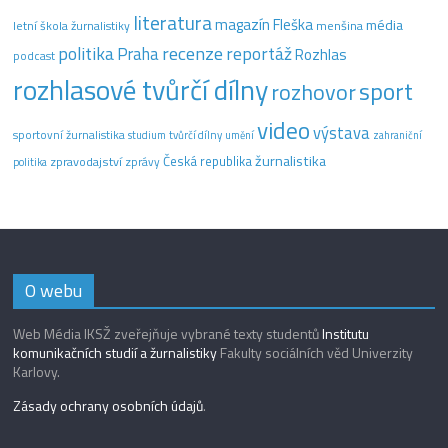
literatura
magazín Fleška
média
letní škola žurnalistiky
menšina
recenze
politika
reportáž
Praha
Rozhlas
podcast
rozhlasové tvůrčí dílny
sport
rozhovor
video
výstava
sportovní žurnalistika
tvůrčí dílny
studium
umění
zahraniční
žurnalistika
Česká republika
zpravodajství
zprávy
politika
O webu
Web Média IKSŽ zveřejňuje vybrané texty studentů
Institutu
komunikačních studií a žurnalistiky
Fakulty sociálních věd Univerzity
Karlovy.
Zásady ochrany osobních údajů
.