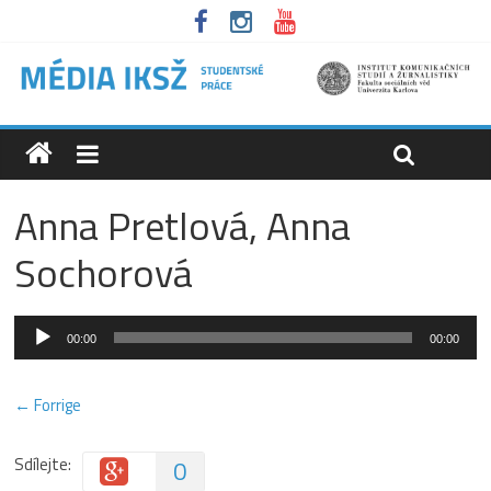
Anna Pretlová, Anna
Sochorová
Audio
00:00
00:00
přehrávač
← Forrige
Sdílejte:
0