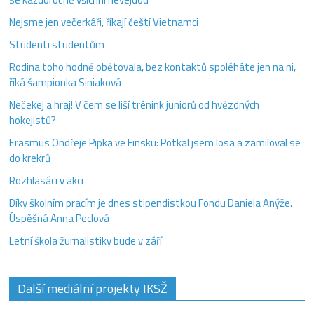
Nejsme jen večerkáři, říkají čeští Vietnamci
Studenti studentům
Rodina toho hodně obětovala, bez kontaktů spoléháte jen na ni,
říká šampionka Siniaková
Nečekej a hraj! V čem se liší trénink juniorů od hvězdných
hokejistů?
Erasmus Ondřeje Pipka ve Finsku: Potkal jsem losa a zamiloval se
do krekrů
Rozhlasáci v akci
Díky školním pracím je dnes stipendistkou Fondu Daniela Anýže.
Úspěšná Anna Peclová
Letní škola žurnalistiky bude v září
Další mediální projekty IKSŽ