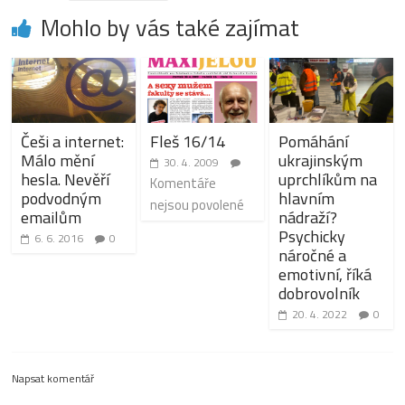
Mohlo by vás také zajímat
Češi a internet:
Fleš 16/14
Pomáhání
Málo mění
ukrajinským
30. 4. 2009
hesla. Nevěří
uprchlíkům na
Komentáře
podvodným
hlavním
nejsou povolené
emailům
nádraží?
Psychicky
6. 6. 2016
0
náročné a
emotivní, říká
dobrovolník
20. 4. 2022
0
Napsat komentář