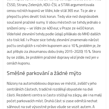
ČSSD, Strany Zelených, KDU-ČSL a STAN argumentovala
cenou ročních kuponů ve Vídni, kde stál 365 eur. To je ale v
přepočtu přes devět tisíc korun. Tedy více než dvojnásobek
současné pražské sumy. V obou městech se tehdy jednalo o
snížení ceny – ve Vídni ze 400 eur, v Praze ze 4450 korun.
Vídeňské zlevnění tehdy podle údajů přilákalo do MHD dalších
sto tisíc lidí. I v Praze sice tehdy zlevnění znamenalo nárůst
počtu cestujících s ročním kuponem asi o 10 %, problém je, že
aut přibylo za zkoumanou dobu (roky 2015-2020) 15 %. Skoro
by se zdálo, že problém pražské dopravy vězí jinde než jen v
cenách kuponu.
Směšné parkování a žádné mýto
Názory na automobilovou dopravu ve městě, zvlášť v jeho
centrálních částech, tradičně rozdělují obyvatele na dvě
části. Rezidenti centra si často stěžují na zácpy, ale i na malý
počet parkovacích míst. Druhá část si zase odmítá nechat
sáhnout na své výsostné právo všude se vozit autem. A