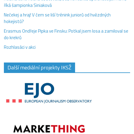
říká šampionka Siniaková
Nečekej a hraj! V čem se liší trénink juniorů od hvězdných
hokejistů?
Erasmus Ondřeje Pipka ve Finsku: Potkal jsem losa a zamiloval se
do krekrů
Rozhlasáci v akci
Další mediální projekty IKSŽ