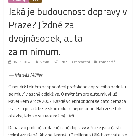
Jaká je budoucnost dopravy v
Praze? Jízdné za
dvojnásobek, auta
za minimum.
14. 3. 2024
Média IKSŽ
988 zobrazení
komentář
— Matyáš Müller
O neudržitelném hospodaření pražského dopravního podniku
se mluví vlastně odjakživa. O mýtném pro auta mluvil už
Pavel Bém v roce 2007. Každé volební období se tato témata
vracejí a pokaždé se skoro nikam neposunou. Nabízí se tak
otázka, kdo ze situace reálně těží.
Debaty o podobě, a hlavně ceně dopravy v Praze jsou často
velmi vzrušené. Aby ne, kromě 1,3 milionu stálých obyvatel se