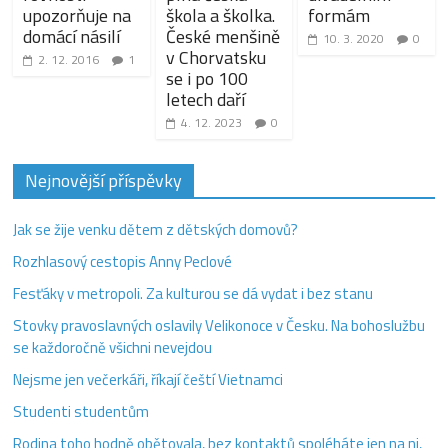
upozorňuje na
škola a školka.
formám
domácí násilí
České menšině
10. 3. 2020
0
v Chorvatsku
2. 12. 2016
1
se i po 100
letech daří
4. 12. 2023
0
Nejnovější příspěvky
Jak se žije venku dětem z dětských domovů?
Rozhlasový cestopis Anny Peclové
Fesťáky v metropoli. Za kulturou se dá vydat i bez stanu
Stovky pravoslavných oslavily Velikonoce v Česku. Na bohoslužbu
se každoročně všichni nevejdou
Nejsme jen večerkáři, říkají čeští Vietnamci
Studenti studentům
Rodina toho hodně obětovala, bez kontaktů spoléháte jen na ni,