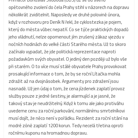
opětovného zvolení do čela Prahy stihl v názorech na dopravu
několikrát zviditelnit. Naposledy ve druhé polovině února,
když v rozhovoru pro Deník N řekl, že cyklostezka je pojem,
který do města vůbec nepatří. Co se týče praktických dopadů
jeho vládnutí, nelze opomenout jím zrušený zákaz vjezdu v
nočních hodinách do velké části Starého města. Už to skoro
začínalo vypadat, že jde politická reprezentace naproti
požadavkům svých obyvatel. O jediný den později už bylo vše
při starém. O to více musí stálé obyvatele Prahy provokovat
prosakující informace o tom, že by se roční Lítačka mohla
zdražit až na dvojnásobek. Argumenty pro zdražení jsou
nasnadě. Už jen údaj o tom, že cena jízdenek zaplatí provoz
služby pouze z jedné šestiny, je alarmující a je jasné, že
takový stav je neudržitelný. Když k tomu ale jako protiváhu
uvedeme cenu za roční parkování, normálnímu smrtelníkovi
musí dojít, že něco není v pořádku. Rezident za roční stání na
modré zóně zaplatí 1200 korun. Tedy necelá třetina oproti
ročnímu kuponu na hromadnou dopravu.