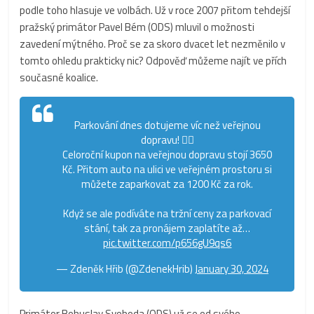
podle toho hlasuje ve volbách. Už v roce 2007 přitom tehdejší
pražský primátor Pavel Bém (ODS) mluvil o možnosti
zavedení mýtného. Proč se za skoro dvacet let nezměnilo v
tomto ohledu prakticky nic? Odpověď můžeme najít ve přích
současné koalice.
Parkování dnes dotujeme víc než veřejnou
dopravu! 🤷‍♂️
Celoroční kupon na veřejnou dopravu stojí 3650
Kč. Přitom auto na ulici ve veřejném prostoru si
můžete zaparkovat za 1200 Kč za rok.
Když se ale podíváte na tržní ceny za parkovací
stání, tak za pronájem zaplatíte až…
pic.twitter.com/p656gU9qs6
— Zdeněk Hřib (@ZdenekHrib)
January 30, 2024
Primátor Bohuslav Svoboda (ODS) už se od svého