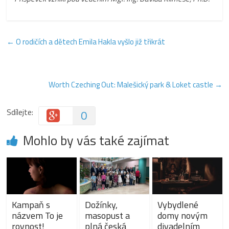
←
O rodičích a dětech Emila Hakla vyšlo již třikrát
Worth Czeching Out: Malešický park & Loket castle
→
Sdílejte:
0
Mohlo by vás také zajímat
Kampaň s
Dožínky,
Vybydlené
názvem To je
masopust a
domy novým
rovnost!
plná česká
divadelním