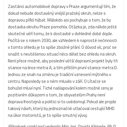
Zastánci automobilové dopravy v Praze argumentují tím, že
dokud nebude dostavěný vnější pražský okruh, nelze s
dopravou příliš hýbat. Málokdo asi pochybuje o tom, že by
dostavba okruhu Praze pomohla. Otázka je, zda někdo ještě
skutečně věří tomu, že k dostavbě v dohledné době dojde.
Počítá se s rokem 2030, ale vzhledem k naprosté nečinnosti
v tomto ohledu je to spíše zbožné přání. O důvod víc, proč se
snažit s neutěšenou situací něco dělat bez ohledu na okruh.
Není přece možné, aby poslední větší dopravní projekt byly tři
stanice na lince metra A, a tím příštím první stanice metra D.
Jednou ze snah na změnu je tradiční vznesení mýtného v
centru. Naposledy se o něm mluvilo v září. O Lítačce se
bohužel mluví nyní. Tiché našlapování kolem možné ceny je
pozitivním důkazem o tom, že obyvatelům Prahy není
doprava lhostejná a politici si to uvědomují. Pokud ale projde
takový návrh, který by jednoznačně utlačoval cestující MHD
na úkor motoristů, je to spíše smutný vývoj.
Příspěvek vznikl pod vedením Mgr. Ing. Davida Klimeše, Ph.D.