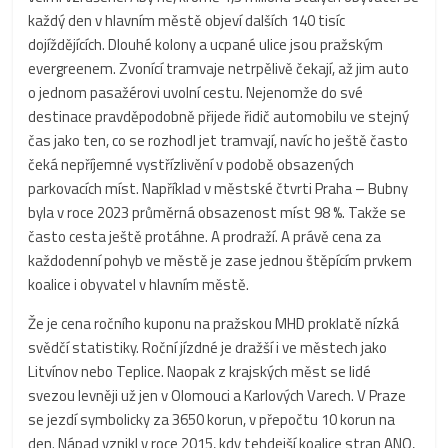
každý den v hlavním městě objeví dalších 140 tisíc
dojíždějících. Dlouhé kolony a ucpané ulice jsou pražským
evergreenem. Zvonící tramvaje netrpělivě čekají, až jim auto
o jednom pasažérovi uvolní cestu. Nejenomže do své
destinace pravděpodobně přijede řidič automobilu ve stejný
čas jako ten, co se rozhodl jet tramvají, navíc ho ještě často
čeká nepříjemné vystřízlivění v podobě obsazených
parkovacích míst. Například v městské čtvrti Praha – Bubny
byla v roce 2023 průměrná obsazenost míst 98 %. Takže se
často cesta ještě protáhne. A prodraží. A právě cena za
každodenní pohyb ve městě je zase jednou štěpícím prvkem
koalice i obyvatel v hlavním městě.
Že je cena ročního kuponu na pražskou MHD proklatě nízká
svědčí statistiky. Roční jízdné je dražší i ve městech jako
Litvínov nebo Teplice. Naopak z krajských měst se lidé
svezou levněji už jen v Olomouci a Karlových Varech. V Praze
se jezdí symbolicky za 3650 korun, v přepočtu 10 korun na
den. Nápad vznikl v roce 2015, kdy tehdejší koalice stran ANO,