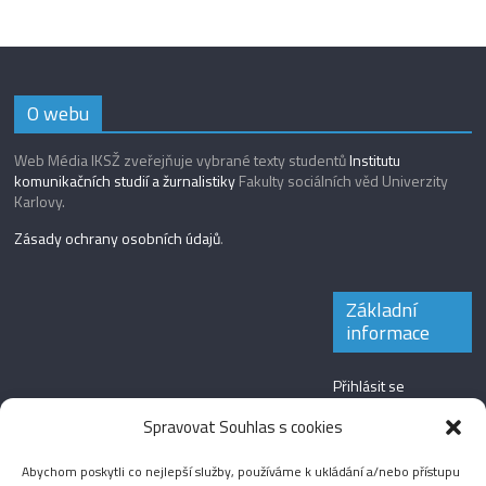
O webu
Web Média IKSŽ zveřejňuje vybrané texty studentů
Institutu
komunikačních studií a žurnalistiky
Fakulty sociálních věd Univerzity
Karlovy.
Zásady ochrany osobních údajů
.
Základní
informace
Přihlásit se
Zdroj kanálů
Spravovat Souhlas s cookies
(příspěvky)
Abychom poskytli co nejlepší služby, používáme k ukládání a/nebo přístupu
Kanál komentářů