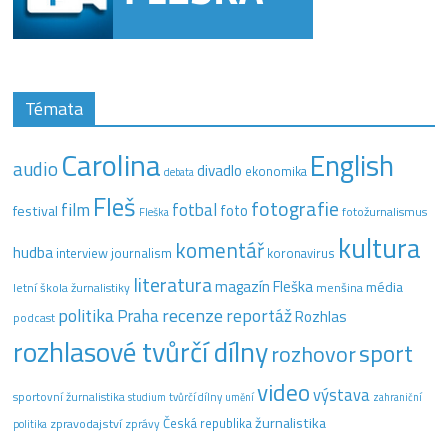
Témata
Carolina
English
audio
divadlo
ekonomika
debata
Fleš
fotografie
film
fotbal
festival
foto
fotožurnalismus
Fleška
kultura
komentář
hudba
interview
journalism
koronavirus
literatura
magazín Fleška
média
letní škola žurnalistiky
menšina
recenze
politika
reportáž
Praha
Rozhlas
podcast
rozhlasové tvůrčí dílny
sport
rozhovor
video
výstava
sportovní žurnalistika
tvůrčí dílny
studium
umění
zahraniční
žurnalistika
Česká republika
zpravodajství
zprávy
politika