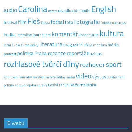
Carolina
English
audio
divadlo
ekonomika
debata
Fleš
fotografie
film
fotbal
festival
foto
fotožurnalismus
Fleška
kultura
komentář
hudba
interview
journalism
koronavirus
literatura
magazín Fleška
média
letní škola žurnalistiky
menšina
recenze
politika
reportáž
Praha
Rozhlas
podcast
rozhlasové tvůrčí dílny
sport
rozhovor
video
výstava
sportovní žurnalistika
tvůrčí dílny
studium
umění
zahraniční
žurnalistika
Česká republika
zpravodajství
zprávy
politika
O webu