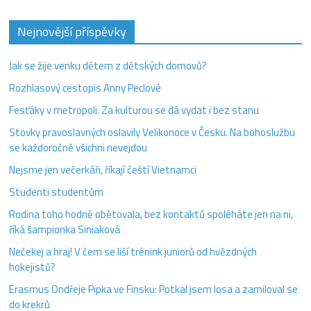
Nejnovější příspěvky
Jak se žije venku dětem z dětských domovů?
Rozhlasový cestopis Anny Peclové
Fesťáky v metropoli. Za kulturou se dá vydat i bez stanu
Stovky pravoslavných oslavily Velikonoce v Česku. Na bohoslužbu
se každoročně všichni nevejdou
Nejsme jen večerkáři, říkají čeští Vietnamci
Studenti studentům
Rodina toho hodně obětovala, bez kontaktů spoléháte jen na ni,
říká šampionka Siniaková
Nečekej a hraj! V čem se liší trénink juniorů od hvězdných
hokejistů?
Erasmus Ondřeje Pipka ve Finsku: Potkal jsem losa a zamiloval se
do krekrů