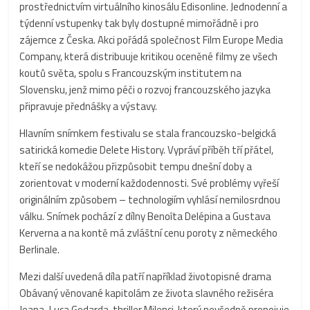
prostřednictvím virtuálního kinosálu Edisonline. Jednodenní a
týdenní vstupenky tak byly dostupné mimořádně i pro
zájemce z Česka. Akci pořádá společnost Film Europe Media
Company, která distribuuje kritikou oceněné filmy ze všech
koutů světa, spolu s Francouzským institutem na
Slovensku, jenž mimo péči o rozvoj francouzského jazyka
připravuje přednášky a výstavy.
Hlavním snímkem festivalu se stala francouzsko-belgická
satirická komedie Delete History. Vypráví příběh tří přátel,
kteří se nedokážou přizpůsobit tempu dnešní doby a
zorientovat v moderní každodennosti. Své problémy vyřeší
originálním způsobem – technologiím vyhlásí nemilosrdnou
válku. Snímek pochází z dílny Benoîta Delépina a Gustava
Kerverna a na kontě má zvláštní cenu poroty z německého
Berlinale.
Mezi další uvedená díla patří například životopisné drama
Obávaný věnované kapitolám ze života slavného režiséra
Jeana-Luca Godarda, thriller Milenci, který nevšedně propojuje