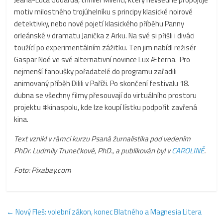
motiv milostného trojúhelníku s principy klasické noirové
detektivky, nebo nové pojetí klasického příběhu Panny
orleánské v dramatu Janička z Arku. Na své si přišli i diváci
toužící po experimentálním zážitku. Ten jim nabídl režisér
Gaspar Noé ve své alternativní novince Lux Æterna. Pro
nejmenší fanoušky pořadatelé do programu zařadili
animovaný příběh Dilili v Paříži. Po skončení festivalu 18.
dubna se všechny filmy přesouvají do virtuálního prostoru
projektu #kinaspolu, kde lze koupí lístku podpořit zavřená
kina.
Text vznikl v rámci kurzu Psaná žurnalistika pod vedením
PhDr. Ludmily Trunečkové, PhD., a publikován byl v
CAROLINĚ
.
Foto: Pixabay.com
←
Nový Fleš: volební zákon, konec Blatného a Magnesia Litera