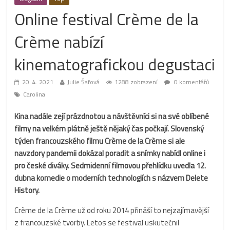
Online festival Crème de la
Crème nabízí
kinematografickou degustaci
20. 4. 2021
Julie Šafová
1288 zobrazení
0 komentářů
Carolina
Kina nadále zejí prázdnotou a návštěvníci si na své oblíbené
filmy na velkém plátně ještě nějaký čas počkají. Slovenský
týden francouzského filmu Crème de la Crème si ale
navzdory pandemii dokázal poradit a snímky nabídl online i
pro české diváky. Sedmidenní filmovou přehlídku uvedla 12.
dubna komedie o moderních technologiích s názvem Delete
History.
Crème de la Crème už od roku 2014 přináší to nejzajímavější
z francouzské tvorby. Letos se festival uskutečnil