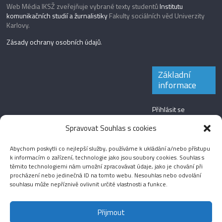
Web Média IKSŽ zveřejňuje vybrané texty studentů
Institutu
komunikačních studií a žurnalistiky
Fakulty sociálních věd Univerzity
Karlovy.
Zásady ochrany osobních údajů
.
Základní
informace
Přihlásit se
Zdroj kanálů
Spravovat Souhlas s cookies
(příspěvky)
Abychom poskytli co nejlepší služby, používáme k ukládání a/nebo přístupu
Kanál komentářů
k informacím o zařízení, technologie jako jsou soubory cookies. Souhlas s
těmito technologiemi nám umožní zpracovávat údaje, jako je chování při
Česká lokalizace
procházení nebo jedinečná ID na tomto webu. Nesouhlas nebo odvolání
souhlasu může nepříznivě ovlivnit určité vlastnosti a funkce.
Přijmout