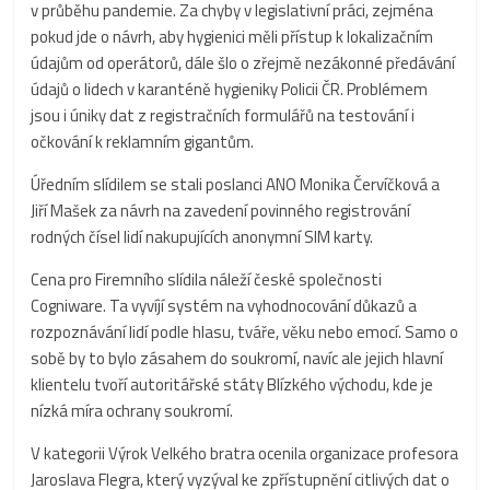
v průběhu pandemie. Za chyby v legislativní práci, zejména
pokud jde o návrh, aby hygienici měli přístup k lokalizačním
údajům od operátorů, dále šlo o zřejmě nezákonné předávání
údajů o lidech v karanténě hygieniky Policii ČR. Problémem
jsou i úniky dat z registračních formulářů na testování i
očkování k reklamním gigantům.
Úředním slídilem se stali poslanci ANO Monika Červíčková a
Jiří Mašek za návrh na zavedení povinného registrování
rodných čísel lidí nakupujících anonymní SIM karty.
Cena pro Firemního slídila náleží české společnosti
Cogniware. Ta vyvíjí systém na vyhodnocování důkazů a
rozpoznávání lidí podle hlasu, tváře, věku nebo emocí. Samo o
sobě by to bylo zásahem do soukromí, navíc ale jejich hlavní
klientelu tvoří autoritářské státy Blízkého východu, kde je
nízká míra ochrany soukromí.
V kategorii Výrok Velkého bratra ocenila organizace profesora
Jaroslava Flegra, který vyzýval ke zpřístupnění citlivých dat o