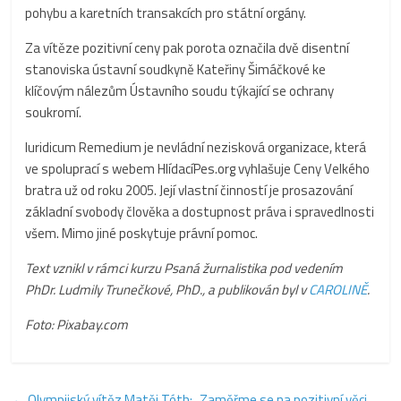
pohybu a karetních transakcích pro státní orgány.
Za vítěze pozitivní ceny pak porota označila dvě disentní
stanoviska ústavní soudkyně Kateřiny Šimáčkové ke
klíčovým nálezům Ústavního soudu týkající se ochrany
soukromí.
Iuridicum Remedium je nevládní nezisková organizace, která
ve spoluprací s webem HlídacíPes.org vyhlašuje Ceny Velkého
bratra už od roku 2005. Její vlastní činností je prosazování
základní svobody člověka a dostupnost práva i spravedlnosti
všem. Mimo jiné poskytuje právní pomoc.
Text vznikl v rámci kurzu Psaná žurnalistika pod vedením
PhDr. Ludmily Trunečkové, PhD., a publikován byl v
CAROLINĚ
.
Foto: Pixabay.com
←
Olympijský vítěz Matěj Tóth: „Zaměřme se na pozitivní věci.