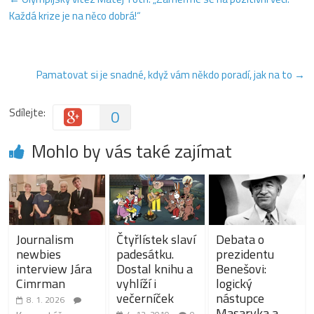
Každá krize je na něco dobrá!“
Pamatovat si je snadné, když vám někdo poradí, jak na to
→
Sdílejte:
0
Mohlo by vás také zajímat
Journalism
Čtyřlístek slaví
Debata o
newbies
padesátku.
prezidentu
interview Jára
Dostal knihu a
Benešovi:
Cimrman
vyhlíží i
logický
večerníček
nástupce
8. 1. 2026
Masaryka a