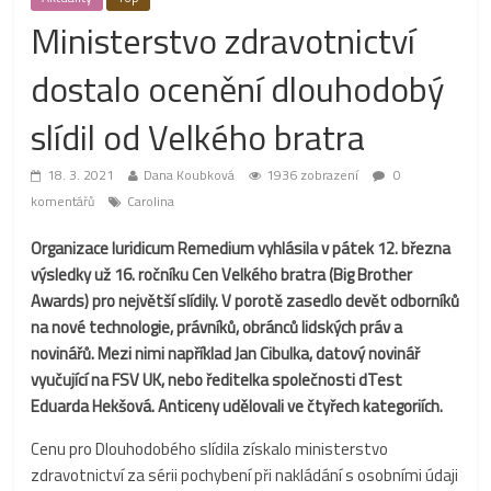
Ministerstvo zdravotnictví
dostalo ocenění dlouhodobý
slídil od Velkého bratra
18. 3. 2021
Dana Koubková
1936 zobrazení
0
komentářů
Carolina
Organizace Iuridicum Remedium vyhlásila v pátek 12. března
výsledky už 16. ročníku Cen Velkého bratra (Big Brother
Awards) pro největší slídily. V porotě zasedlo devět odborníků
na nové technologie, právníků, obránců lidských práv a
novinářů. Mezi nimi například Jan Cibulka, datový novinář
vyučující na FSV UK, nebo ředitelka společnosti dTest
Eduarda Hekšová. Anticeny udělovali ve čtyřech kategoriích.
Cenu pro Dlouhodobého slídila získalo ministerstvo
zdravotnictví za sérii pochybení při nakládání s osobními údaji