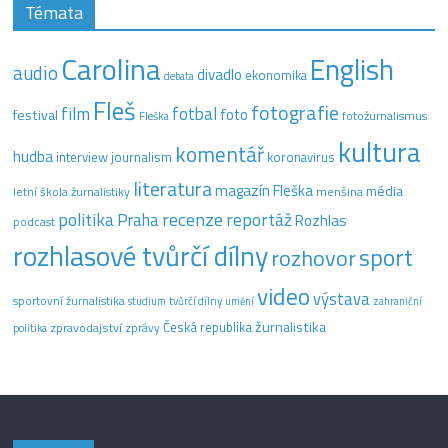
Témata
Carolina
English
audio
divadlo
ekonomika
debata
Fleš
fotografie
film
fotbal
festival
foto
fotožurnalismus
Fleška
kultura
komentář
hudba
interview
journalism
koronavirus
literatura
magazín Fleška
média
letní škola žurnalistiky
menšina
recenze
politika
reportáž
Praha
Rozhlas
podcast
rozhlasové tvůrčí dílny
sport
rozhovor
video
výstava
sportovní žurnalistika
tvůrčí dílny
studium
umění
zahraniční
žurnalistika
Česká republika
zpravodajství
zprávy
politika