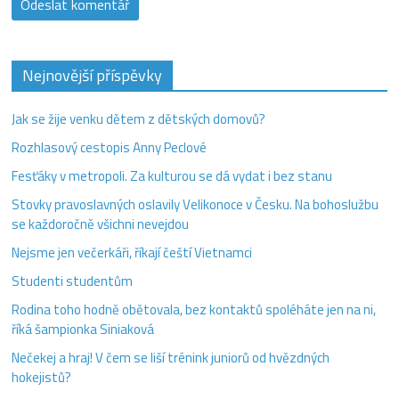
Nejnovější příspěvky
Jak se žije venku dětem z dětských domovů?
Rozhlasový cestopis Anny Peclové
Fesťáky v metropoli. Za kulturou se dá vydat i bez stanu
Stovky pravoslavných oslavily Velikonoce v Česku. Na bohoslužbu
se každoročně všichni nevejdou
Nejsme jen večerkáři, říkají čeští Vietnamci
Studenti studentům
Rodina toho hodně obětovala, bez kontaktů spoléháte jen na ni,
říká šampionka Siniaková
Nečekej a hraj! V čem se liší trénink juniorů od hvězdných
hokejistů?