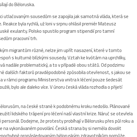
lají do Běloruska.
oci utlačovaným sousedům se zapojila jak samotná vláda, která se
e. Reakce byla rychlá, už loni v srpnu ohlásil premiér Mateusz
uské exulanty. Polsko spustilo program stipendií pro tamní
sedům pracovní trh.
ským migrantům různé, nelze jim upřít nasazení, které v tomto
alespoň s kulturně blízkými sousedy. Vztah ke kvótám na uprchlíky,
tává nadále problematický, a to v případě obou států. Od podzimu
kromě dalších faktorů pravděpodobně způsobila otevřenost, s jakou se
la v rámci programu Ministerstva vnitra k léčení pouze šedesát
užili, bylo ale daleko více. V únoru česká vláda rozhodla o přijetí
ělorusům, na české straně k podobnému kroku nedošlo. Plánované
užití lidského trápení pro léčení naší vlastní krize. Náruč se otevřela
personál. Dodejme, že protesty probíhají v Bělorusku přes půl roku a
e na vykonávaném povolání. Česká strana by si neměla dovolit
í nepochybně pronásledovaným běloruským zdravotníkům pomůže.