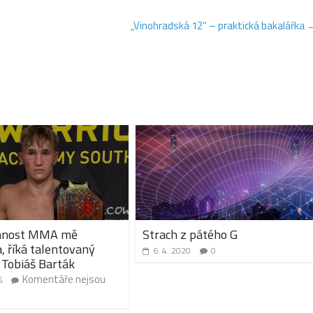
„Vinohradská 12“ –⁠ praktická bakalářka
nnost MMA mě
Strach z pátého G
a, říká talentovaný
6. 4. 2020
0
 Tobiáš Barták
Komentáře nejsou
6