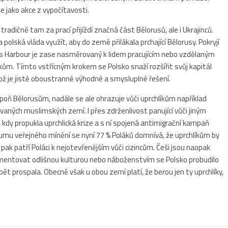
še jako akce z vypočítavosti.
radičně tam za prací přijíždí značná část Bělorusů, ale i Ukrajinců.
 polská vláda využít, aby do země přilákala prchající Bělorusy. Pokryjí
ss Harbour je zase nasměrovaný k lidem pracujícím nebo vzdělaným
ům. Tímto vstřícným krokem se Polsko snaží rozšířit svůj kapitál
což je jistě oboustranně výhodné a smysluplné řešení.
spoň Bělorusům, nadále se ale ohrazuje vůči uprchlíkům například
vaných muslimských zemí. I přes zdrženlivost panující vůči jiným
 kdy propukla uprchlická krize a s ní spojená antimigrační kampaň
umu veřejného mínění se nyní 77 % Poláků domnívá, že uprchlíkům by
k patří Poláci k nejotevřenějším vůči cizincům. Češi jsou naopak
gumentovat odlišnou kulturou nebo náboženstvím se Polsko probudilo
pět prospala. Obecně však u obou zemí platí, že berou jen ty uprchlíky,