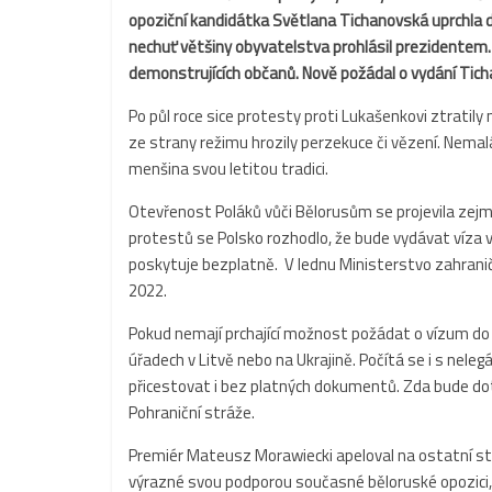
opoziční kandidátka Světlana Tichanovská uprchla do
nechuť většiny obyvatelstva prohlásil prezidentem. 
demonstrujících občanů. Nově požádal o vydání Tich
Po půl roce sice protesty proti Lukašenkovi ztratily n
ze strany režimu hrozily perzekuce či vězení. Nema
menšina svou letitou tradici.
Otevřenost Poláků vůči Bělorusům se projevila zej
protestů se Polsko rozhodlo, že bude vydávat víza 
poskytuje bezplatně. V lednu Ministerstvo zahranič
2022.
Pokud nemají prchající možnost požádat o vízum do 
úřadech v Litvě nebo na Ukrajině. Počítá se i s ne
přicestovat i bez platných dokumentů. Zda bude dot
Pohraniční stráže.
Premiér Mateusz Morawiecki apeloval na ostatní stá
výrazné svou podporou současné běloruské opozici, ně