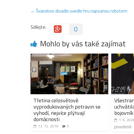
←
Švandovo divadlo uvedlo hru napsanou robotem
Sdílejte:
0
Mohlo by vás také zajímat
Třetina celosvětově
Všestra
vyprodukovaných potravin se
uchvátil
vyhodí, nejvíce plýtvají
bojovník
domácnosti
1. 6. 202
13. 12. 2019
0
povolené