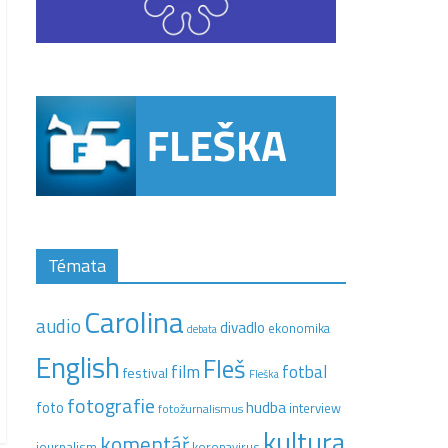
Témata
Carolina
audio
divadlo
ekonomika
debata
English
Fleš
film
fotbal
festival
Fleška
fotografie
hudba
foto
interview
fotožurnalismus
kultura
komentář
journalism
koronavirus