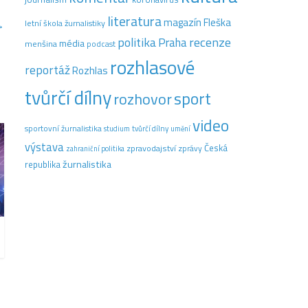
literatura
magazín Fleška
letní škola žurnalistiky
→
recenze
politika
Praha
média
menšina
podcast
rozhlasové
reportáž
Rozhlas
tvůrčí dílny
sport
rozhovor
video
sportovní žurnalistika
tvůrčí dílny
studium
umění
výstava
Česká
zpravodajství
zprávy
zahraniční politika
žurnalistika
republika