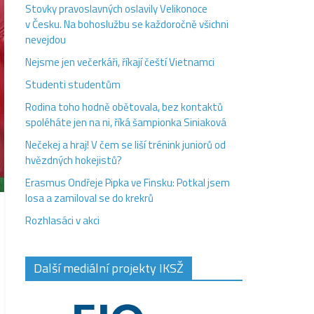
Stovky pravoslavných oslavily Velikonoce
v Česku. Na bohoslužbu se každoročně všichni
nevejdou
Nejsme jen večerkáři, říkají čeští Vietnamci
Studenti studentům
Rodina toho hodně obětovala, bez kontaktů
spoléháte jen na ni, říká šampionka Siniaková
Nečekej a hraj! V čem se liší trénink juniorů od
hvězdných hokejistů?
Erasmus Ondřeje Pipka ve Finsku: Potkal jsem
losa a zamiloval se do krekrů
Rozhlasáci v akci
Další mediální projekty IKSŽ