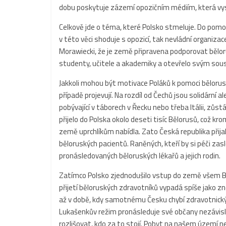
dobu poskytuje zázemí opozičním médiím, která vysí
Celkově jde o téma, které Polsko stmeluje. Do pom
v této věci shoduje s opozicí, tak nevládní organizac
Morawiecki, že je země připravena podporovat bělor
studenty, učitele a akademiky a otevřelo svým sou
Jakkoli mohou být motivace Poláků k pomoci běloru
případě projevují. Na rozdíl od Čechů jsou solidární 
pobývající v táborech v Řecku nebo třeba Itálii, zůs
přijelo do Polska okolo deseti tisíc Bělorusů, což 
země uprchlíkům nabídla. Zato Česká republika přija
běloruských pacientů. Raněných, kteří by si péči zaslo
pronásledovaných běloruských lékařů a jejich rodin.
Zatímco Polsko zjednodušilo vstup do země všem B
přijetí běloruských zdravotníků vypadá spíše jako zne
až v době, kdy samotnému Česku chybí zdravotnický 
Lukašenkův režim pronásleduje své občany nezávisl
rozlišovat, kdo za to stojí. Pobyt na našem územ