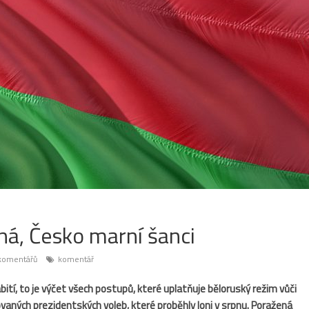
á, Česko marní šanci
komentářů
komentář
abití, to je výčet všech postupů, které uplatňuje běloruský režim vůči
ých prezidentských voleb, které proběhly loni v srpnu. Poražená