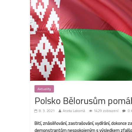
Aktuality
Polsko Bělorusům pomáh
8. 3. 2021
Aneta Lakomá
1429 zobrazení
0 
Bití, znásilňování, zastrašování, vydírání, dokonce z
demonstrantům nespokojeným s výsledkem zfalšovan