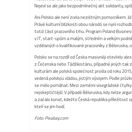
Nejeví se ale jako bezpodmínečný akt solidarity, spí
Ani Polsko ale není zcela nezištným pomocníkem. Již t
Právě kulturní blízkosti obou národů se nyní rozhodla
totiž část pracovního trhu. Program Poland Busine
v IT, start-upům a malým, středním a velkým podnik
vzdělaných o kvalifikované pracovníky z Běloruska, 
Polsko se na rozdíl od Česka masivněji otevřelo ale
z Čečenska nebo Tádžikistánu, případně jiných tak z
kulturám ale polská společnost prošla od roku 2015,
vedená polskou vládou, jistým vývojem. Podle průzk
se mělo pomáhat. Mezi zeměmi visegrádské čtyřky pa
nejskeptičtější. V případě Běloruska, kdy nelze ar
a začalo konat, kdežto Česká republika příležitost o
kteří se jim hodí.
Foto: Pixabay.com