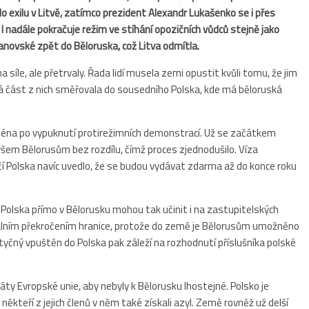
 exilu v Litvě, zatímco prezident Alexandr Lukašenko se i přes
I nadále pokračuje režim ve stíhání opozičních vůdců stejně jako
anovské zpět do Běloruska, což Litva odmítla.
a síle, ale přetrvaly. Řada lidí musela zemi opustit kvůli tomu, že jim
lá část z nich směřovala do sousedního Polska, kde má běloruská
ména po vypuknutí protirežimních demonstrací. Už se začátkem
všem Bělorusům bez rozdílu, čímž proces zjednodušilo. Víza
í Polska navíc uvedlo, že se budou vydávat zdarma až do konce roku
Polska přímo v Bělorusku mohou tak učinit i na zastupitelských
legálním překročením hranice, protože do země je Bělorusům umožněno
yčný vpuštěn do Polska pak záleží na rozhodnutí příslušníka polské
ty Evropské unie, aby nebyly k Bělorusku lhostejné. Polsko je
kteří z jejich členů v něm také získali azyl. Země rovněž už delší